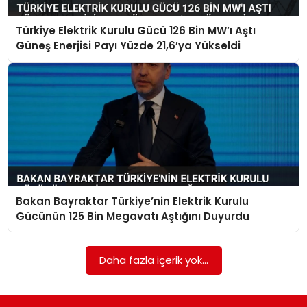
Türkiye Elektrik Kurulu Gücü 126 Bin MW’ı Aştı
SPOR
Güneş Enerjisi Payı Yüzde 21,6’ya Yükseldi
EĞITIM
OTOMOBIL
TEKNOLOJI
EKONOMI
Bakan Bayraktar Türkiye’nin Elektrik Kurulu
Gücünün 125 Bin Megavatı Aştığını Duyurdu
Daha fazla içerik yok...