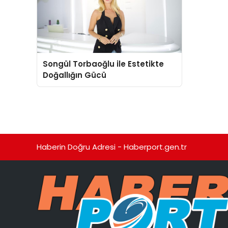
Songül Torbaoğlu ile Estetikte
Doğallığın Gücü
Haberin Doğru Adresi - Haberport.gen.tr