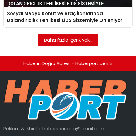
Sosyal Medya Konut ve Araç İlanlarında
SPOR
Dolandırıcılık Tehlikesi EİDS Sistemiyle Önleniyor
EĞITIM
Daha fazla içerik yok...
OTOMOBIL
TEKNOLOJI
Haberin Doğru Adresi - Haberport.gen.tr
EKONOMI
Reklam & İşbirliği:
habersonuclari@gmail.com