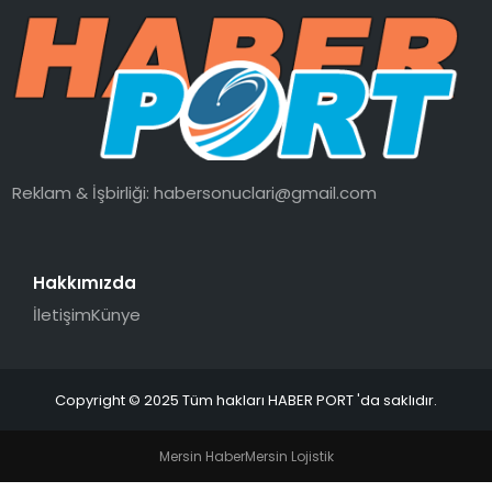
SPOR
EĞITIM
OTOMOBIL
Reklam & İşbirliği:
habersonuclari@gmail.com
TEKNOLOJI
Hakkımızda
EKONOMI
İletişim
Künye
Copyright © 2025 Tüm hakları HABER PORT 'da saklıdır.
Mersin Haber
Mersin Lojistik