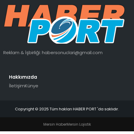
SPOR
EĞITIM
OTOMOBIL
Reklam & İşbirliği:
habersonuclari@gmail.com
TEKNOLOJI
Hakkımızda
EKONOMI
İletişim
Künye
Copyright © 2025 Tüm hakları HABER PORT 'da saklıdır.
Mersin Haber
Mersin Lojistik