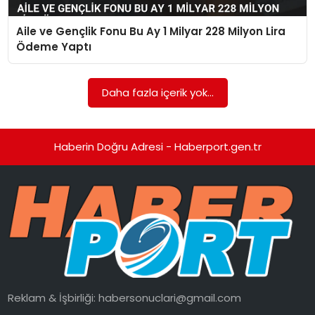
Aile ve Gençlik Fonu Bu Ay 1 Milyar 228 Milyon Lira
SPOR
Ödeme Yaptı
EĞITIM
Daha fazla içerik yok...
OTOMOBIL
TEKNOLOJI
Haberin Doğru Adresi - Haberport.gen.tr
EKONOMI
Reklam & İşbirliği:
habersonuclari@gmail.com