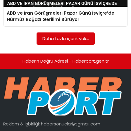
ABD ve İran Görüşmeleri Pazar Günü İsviçre’de
SPOR
Hürmüz Boğazı Gerilimi Sürüyor
EĞITIM
Daha fazla içerik yok...
OTOMOBIL
TEKNOLOJI
Haberin Doğru Adresi - Haberport.gen.tr
EKONOMI
Reklam & İşbirliği:
habersonuclari@gmail.com