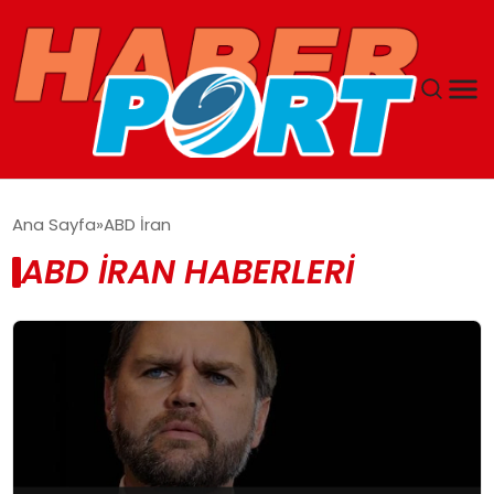
ANASAYFA
Ana Sayfa
ABD İran
ABD İRAN HABERLERI
GUNCEL
YAŞAM
SAĞLIK
SPOR
MAGAZIN