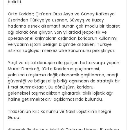
belirtti.
Orta Koridor; Çin’den Orta Asya ve Güney Kafkasya
üzerinden Türkiye’ye uzanan, Süveyş ve Kuzey
hatlarına esnek alternatif sunan çok modlu bir ticaret
ağı olarak öne çıkıyor. Son yıllardaki jeopolitik ve
operasyonel kırılmaların ardından koridorun kullanımı
ve yatırım iştahı belirgin biçimde artarken, Türkiye
istikrar sağlayıcı merkez ülke konumunu pekiştiriyor.
Yeşil ve dijital dönüşüm ile gelişen hatta vurgu yapan
Murat Demirağ, “Orta Koridorun güçlenmesi,
yalnızca ulaştırma değil; ekonomik çeşitlenme, enerji
güvenliği ve bölgesel iş birliği açısından da stratejik bir
fırsat sunmaktadır. Bu dönüşüm, koridoru
geleneksel taşımacılıktan çıkararak ‘akıllı lojistik ağı’
hâline getirmektedir.” açıklamasında bulundu.
Trabzon’un Kilit Konumu ve Nakil Lojistik’in Entegre
Gücü
Albayrak Grubu’nun işlettiği Trabzon Limanı; 10 milyon