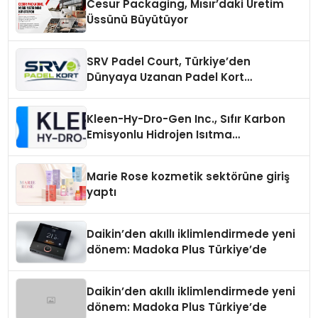
Cesur Packaging, Mısır’daki Üretim
Üssünü Büyütüyor
SRV Padel Court, Türkiye’den
Dünyaya Uzanan Padel Kort
Üretiminde Güvenin Adresi
Kleen-Hy-Dro-Gen Inc., Sıfır Karbon
Emisyonlu Hidrojen Isıtma
Teknolojisinde ISO ve TSSA
Düzenleyici Onaylarını Aldı
Marie Rose kozmetik sektörüne giriş
yaptı
Daikin’den akıllı iklimlendirmede yeni
dönem: Madoka Plus Türkiye’de
Daikin’den akıllı iklimlendirmede yeni
dönem: Madoka Plus Türkiye’de