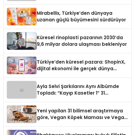
Mirabellix, Türkiye’den dünyaya
uzanan güçlü büyümesini sürdürüyor
Küresel rinoplasti pazarının 2030’da
9,6 milyar dolara ulaşması bekleniyor
Türkiye’den küresel pazara: ShopinX,
dijital ekonomi ile gerçek dünya
alışverişini bir araya getirmeyi
hedefliyor
Ayla Selvi Şarkılarını Aynı Albümde
Topladı: “Kayıp Kasetler 1” 31
Temmuz’da Yayında
Yeni yapilan 31 bilimsel araştırmaya
göre, Vegan Köpek Maması ve Vegan
Kedi Mamasının İyi Sindirildiğini
Ortaya Koydu