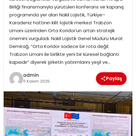
Birliği finansmanıyla yürütülen konferans ve kapanış
programında yer alan Nakil Lojistik, Türkiye–
SPOR
Karadeniz hattının kilit lojistik merkezi Trabzon
Limanı üzerinden Orta Koridor’un artan stratejik
EĞITIM
önemini vurguladı. Nakil Lojistik Genel Müdürü Murat
Demirağ, “Orta Koridor sadece bir rota değil;
OTOMOBIL
Trabzon Limanı ile birlikte yeni bir küresel bağlantı
kapısıdır” diyerek şirketin yatırımlarını yeşil ve…
TEKNOLOJI
admin
Paylaş
EKONOMI
11 Kasım 2025