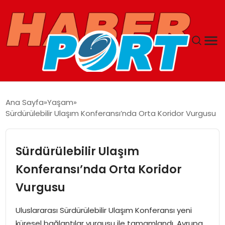
ANASAYFA
Ana Sayfa
Yaşam
Sürdürülebilir Ulaşım Konferansı’nda Orta Koridor Vurgusu
GUNCEL
YAŞAM
Sürdürülebilir Ulaşım
Konferansı’nda Orta Koridor
SAĞLIK
Vurgusu
SPOR
Uluslararası Sürdürülebilir Ulaşım Konferansı yeni
küresel bağlantılar vurgusu ile tamamlandı. Avrupa
MAGAZIN