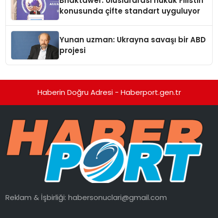
Bhaktawer: Uluslararası hukuk Filistin
konusunda çifte standart uyguluyor
Yunan uzman: Ukrayna savaşı bir ABD
projesi
Haberin Doğru Adresi - Haberport.gen.tr
Reklam & İşbirliği:
habersonuclari@gmail.com