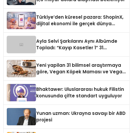
Türkiye’den küresel pazara: ShopinX,
dijital ekonomi ile gerçek dünya
alışverişini bir araya getirmeyi
hedefliyor
Ayla Selvi Şarkılarını Aynı Albümde
Topladı: “Kayıp Kasetler 1” 31
Temmuz’da Yayında
Yeni yapilan 31 bilimsel araştırmaya
göre, Vegan Köpek Maması ve Vegan
Kedi Mamasının İyi Sindirildiğini
Ortaya Koydu
Bhaktawer: Uluslararası hukuk Filistin
konusunda çifte standart uyguluyor
Yunan uzman: Ukrayna savaşı bir ABD
projesi