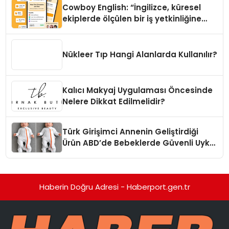
Cowboy English: “İngilizce, küresel
ekiplerde ölçülen bir iş yetkinliğine
dönüşüyor”
Nükleer Tıp Hangi Alanlarda Kullanılır?
Kalıcı Makyaj Uygulaması Öncesinde
Nelere Dikkat Edilmelidir?
Türk Girişimci Annenin Geliştirdiği
Ürün ABD’de Bebeklerde Güvenli Uyku
Standardına Yeni Bir Bakış Açısı
Getiriyor.
Haberin Doğru Adresi - Haberport.gen.tr