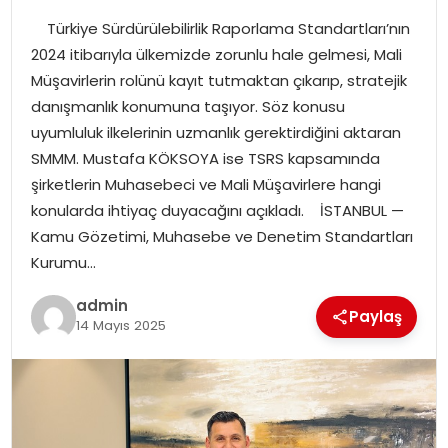
Türkiye Sürdürülebilirlik Raporlama Standartları’nın
SPOR
2024 itibarıyla ülkemizde zorunlu hale gelmesi, Mali
Müşavirlerin rolünü kayıt tutmaktan çıkarıp, stratejik
EĞITIM
danışmanlık konumuna taşıyor. Söz konusu
uyumluluk ilkelerinin uzmanlık gerektirdiğini aktaran
OTOMOBIL
SMMM. Mustafa KÖKSOYA ise TSRS kapsamında
şirketlerin Muhasebeci ve Mali Müşavirlere hangi
TEKNOLOJI
konularda ihtiyaç duyacağını açıkladı. İSTANBUL —
Kamu Gözetimi, Muhasebe ve Denetim Standartları
EKONOMI
Kurumu…
admin
Paylaş
14 Mayıs 2025