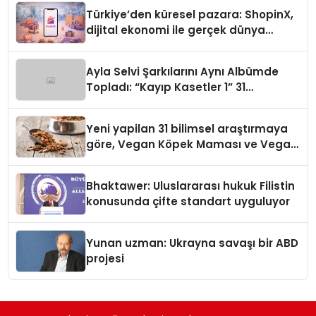
Türkiye’den küresel pazara: ShopinX,
dijital ekonomi ile gerçek dünya
alışverişini bir araya getirmeyi
hedefliyor
Ayla Selvi Şarkılarını Aynı Albümde
Topladı: “Kayıp Kasetler 1” 31
Temmuz’da Yayında
Yeni yapilan 31 bilimsel araştırmaya
göre, Vegan Köpek Maması ve Vegan
Kedi Mamasının İyi Sindirildiğini
Ortaya Koydu
Bhaktawer: Uluslararası hukuk Filistin
konusunda çifte standart uyguluyor
Yunan uzman: Ukrayna savaşı bir ABD
projesi