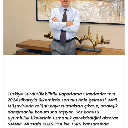
T
ürkiye Sürdürülebilirlik Raporlama Standartları’nın
2024 itibarıyla ülkemizde zorunlu hale gelmesi,
M
ali
Müşavirlerin rolünü kayıt tutmaktan çıkarıp, stratejik
danışmanlık konumuna taşıyor. S
ö
z konusu
uyumluluk ilkelerinin uzmanlık gerektirdiğini aktaran
SMMM. Mustafa K
ÖKSOYA
ise
TSRS
kapsamında