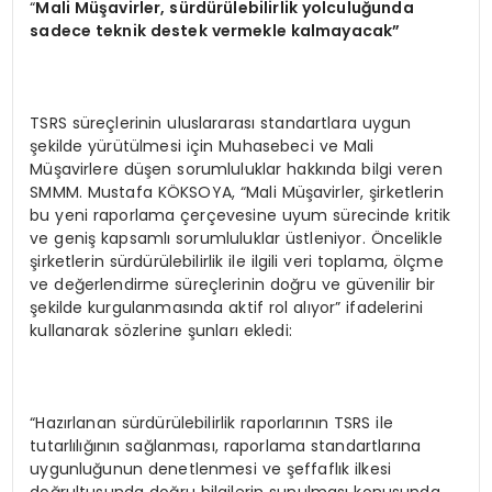
“
M
ali
Müşavirler, sürdürülebilirlik yolculuğunda
sadece teknik destek vermekle kalmayacak”
TSRS süreçlerinin uluslararası standartlara uygun
şekilde yürütülmesi için Muhasebeci ve Mali
Müşavirlere düşen sorumluluklar hakkında bilgi veren
SMMM. Mustafa KÖKSOYA, “Mali Müşavirler, şirketlerin
bu yeni raporlama çerçevesine uyum sürecinde kritik
ve geniş kapsamlı sorumluluklar üstleniyor. Öncelikle
şirketlerin sürdürülebilirlik ile ilgili veri toplama, ölçme
ve değerlendirme süreçlerinin doğru ve güvenilir bir
şekilde kurgulanmasında aktif rol alıyor” ifadelerini
kullanarak sözlerine şunları ekledi:
“Hazırlanan sürdürülebilirlik raporlarının TSRS ile
tutarlılığının sağlanması, raporlama standartlarına
uygunluğunun denetlenmesi ve şeffaflık ilkesi
doğrultusunda doğru bilgilerin sunulması konusunda