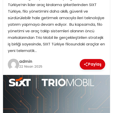
Türkiye’nin lider araç kiralama şirketlerinden SIXT
Türkiye, filo yönetimini daha akıllı, güvenli ve
SPOR
sürdürülebilir hale getirmek amacıyla ileri teknolojiye
yatırım yapmaya devam ediyor. Bu kapsamda, filo
EĞITIM
yönetimi ve araç takip sistemleri alanının öncü
markalarından Trio Mobil ile gerçekleştirilen stratejik
OTOMOBIL
iş birliği sayesinde, SIXT Türkiye filosundaki araçlar en
yeni telematik…
TEKNOLOJI
admin
Paylaş
EKONOMI
22 Nisan 2025