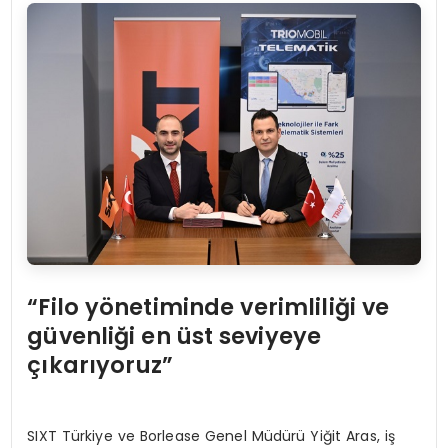
“
Filo y
ö
netiminde verimliliği ve
güvenliğ
i en
üst seviyeye
çıkarıyoruz”
SIXT Türkiye ve Borlease Genel Müdürü Yiğit Aras, iş