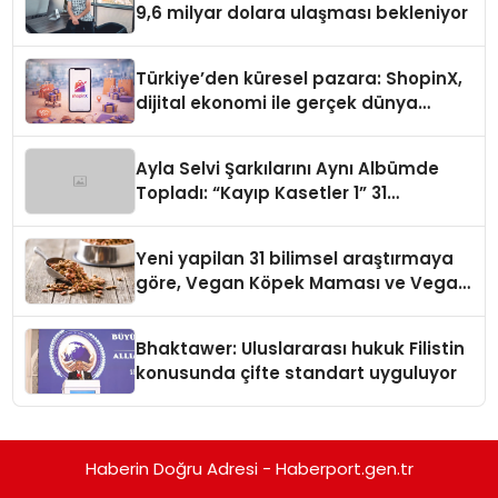
9,6 milyar dolara ulaşması bekleniyor
Türkiye’den küresel pazara: ShopinX,
dijital ekonomi ile gerçek dünya
alışverişini bir araya getirmeyi
hedefliyor
Ayla Selvi Şarkılarını Aynı Albümde
Topladı: “Kayıp Kasetler 1” 31
Temmuz’da Yayında
Yeni yapilan 31 bilimsel araştırmaya
göre, Vegan Köpek Maması ve Vegan
Kedi Mamasının İyi Sindirildiğini
Ortaya Koydu
Bhaktawer: Uluslararası hukuk Filistin
konusunda çifte standart uyguluyor
Haberin Doğru Adresi - Haberport.gen.tr