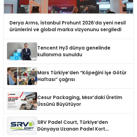
Derya Arms, İstanbul Prohunt 2026’da yeni nesil
ürünlerini ve global marka vizyonunu sergiledi
Tencent Hy3 dünya genelinde
kullanıma sunuldu
Mars Türkiye’den “Köpeğini İşe Götür
Haftası” çağrısı
Cesur Packaging, Mısır’daki Üretim
Üssünü Büyütüyor
SRV Padel Court, Türkiye’den
Dünyaya Uzanan Padel Kort
Üretiminde Güvenin Adresi