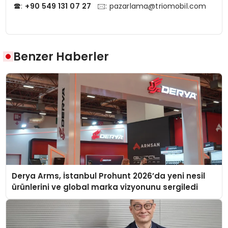
🕿:
+90 549 131 07 27
🖂:
pazarlama@triomobil.com
Benzer Haberler
Derya Arms, İstanbul Prohunt 2026’da yeni nesil
ürünlerini ve global marka vizyonunu sergiledi