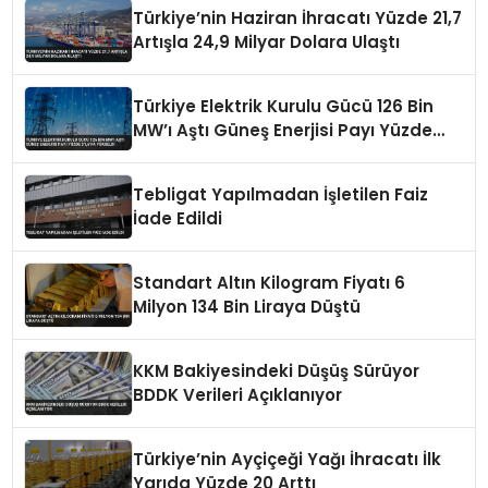
Türkiye’nin Haziran İhracatı Yüzde 21,7
Artışla 24,9 Milyar Dolara Ulaştı
Türkiye Elektrik Kurulu Gücü 126 Bin
MW’ı Aştı Güneş Enerjisi Payı Yüzde
21,6’ya Yükseldi
Tebligat Yapılmadan İşletilen Faiz
İade Edildi
Standart Altın Kilogram Fiyatı 6
Milyon 134 Bin Liraya Düştü
KKM Bakiyesindeki Düşüş Sürüyor
BDDK Verileri Açıklanıyor
Türkiye’nin Ayçiçeği Yağı İhracatı İlk
Yarıda Yüzde 20 Arttı