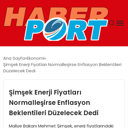
ANASAYFA
Ana Sayfa
Ekonomi
Şimşek Enerji Fiyatları Normalleşirse Enflasyon Beklentileri
GUNCEL
Düzelecek Dedi
YAŞAM
Şimşek Enerji Fiyatları
SAĞLIK
Normalleşirse Enflasyon
Beklentileri Düzelecek Dedi
SPOR
Maliye Bakanı Mehmet Şimşek, enerji fiyatlarındaki
MAGAZIN