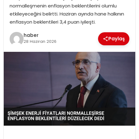
normalleşmenin enflasyon beklentilerini olumlu
etkileyeceğini belirtti. Haziran ayında hane halkının
SPOR
enflasyon beklentileri 3,4 puan iyileşti.
EĞITIM
haber
Paylaş
28 Haziran 2026
OTOMOBIL
TEKNOLOJI
EKONOMI