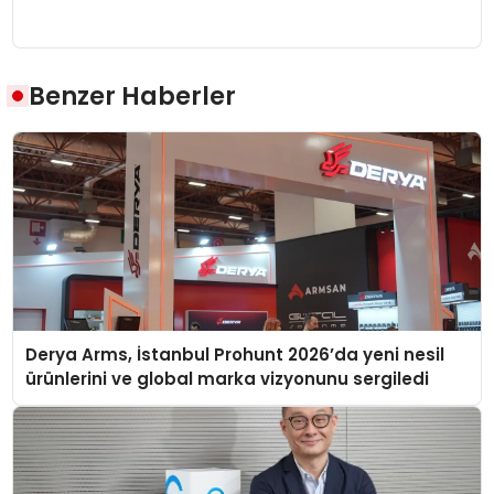
Benzer Haberler
Derya Arms, İstanbul Prohunt 2026’da yeni nesil
ürünlerini ve global marka vizyonunu sergiledi