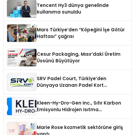
Tencent Hy3 dünya genelinde
kullanıma sunuldu
Mars Türkiye’den “Köpeğini İşe Götür
Haftası” çağrısı
Cesur Packaging, Mısır’daki Üretim
Üssünü Büyütüyor
SRV Padel Court, Türkiye’den
Dünyaya Uzanan Padel Kort
Üretiminde Güvenin Adresi
Kleen-Hy-Dro-Gen Inc., Sıfır Karbon
Emisyonlu Hidrojen Isıtma
Teknolojisinde ISO ve TSSA
Düzenleyici Onaylarını Aldı
Marie Rose kozmetik sektörüne giriş
yaptı