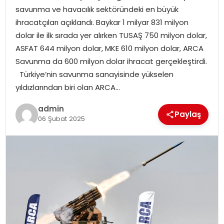
savunma ve havacılık sektöründeki en büyük
ihracatçıları açıklandı. Baykar 1 milyar 831 milyon
SPOR
dolar ile ilk sırada yer alırken TUSAŞ 750 milyon dolar,
ASFAT 644 milyon dolar, MKE 610 milyon dolar, ARCA
EĞITIM
Savunma da 600 milyon dolar ihracat gerçekleştirdi.
Türkiye’nin savunma sanayisinde yükselen
OTOMOBIL
yıldızlarından biri olan ARCA…
TEKNOLOJI
admin
Paylaş
06 Şubat 2025
EKONOMI