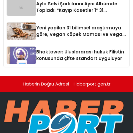
Ayla Selvi Şarkılarını Aynı Albümde
Topladı: “Kayıp Kasetler 1” 31
Temmuz’da Yayında
Yeni yapilan 31 bilimsel araştırmaya
göre, Vegan Köpek Maması ve Vegan
Kedi Mamasının İyi Sindirildiğini
Ortaya Koydu
Bhaktawer: Uluslararası hukuk Filistin
konusunda çifte standart uyguluyor
Haberin Doğru Adresi - Haberport.gen.tr