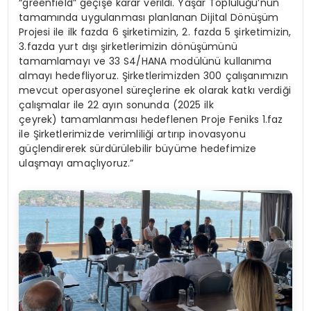
“greenfield” geçişe karar verildi. Yaşar Topluluğu’nun
tamamında uygulanması planlanan Dijital Dönüşüm
Projesi ile ilk fazda 6 şirketimizin, 2. fazda 5 şirketimizin,
3.fazda yurt dışı şirketlerimizin dönüşümünü
tamamlamayı ve 33 S4/HANA modülünü kullanıma
almayı hedefliyoruz. Şirketlerimizden 300 çalışanımızın
mevcut operasyonel süreçlerine ek olarak katkı verdiği
çalışmalar ile 22 ayın sonunda (2025 ilk
çeyrek) tamamlanması hedeflenen Proje Feniks 1.faz
ile Şirketlerimizde verimliliği artırıp inovasyonu
güçlendirerek sürdürülebilir büyüme hedefimize
ulaşmayı amaçlıyoruz.”