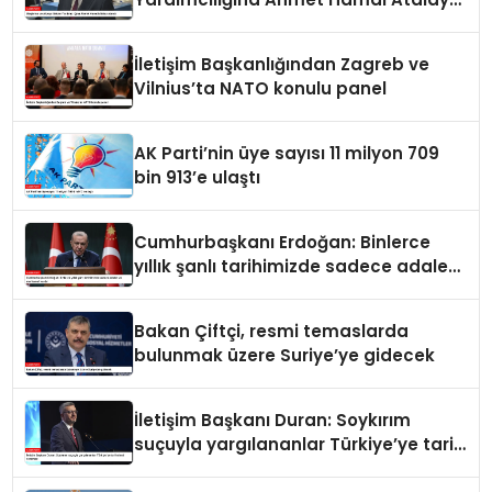
atandı
İletişim Başkanlığından Zagreb ve
Vilnius’ta NATO konulu panel
AK Parti’nin üye sayısı 11 milyon 709
bin 913’e ulaştı
Cumhurbaşkanı Erdoğan: Binlerce
yıllık şanlı tarihimizde sadece adalet
ve merhamet vardır
Bakan Çiftçi, resmi temaslarda
bulunmak üzere Suriye’ye gidecek
İletişim Başkanı Duran: Soykırım
suçuyla yargılananlar Türkiye’ye tarih
dersi veremez