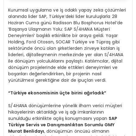
Kurumsal uygulama ve iş odaklı yapay zeka çözümleri
alanında lider SAP, Türkiye’deki lider kuruluşlarla 28
Haziran Cuma günü Radisson Blu Bosphorus Hotel’de
‘Başarıya Ulaşmanın Yolu: SAP S/4HANA Müşteri
Deneyimleri’ başlıklı etkinlikte bir araya geldi. Yaşar
Holding, Ford Otosan, SOCAR Türkiye ve Tüpraş gibi
sektöründe öncü olan şirketlerden zirveye katılan iş
liderleri, dijitalleşmenin merkezinde yer alan S/4HANA
ile dönüşüm yolculuklarını paylaştı. Katılımcılar, dijital
dönüşüm projelerinde elde ettikleri deneyimleri ve
başarıları değerlendirirken, bir projenin nasıl
yürütülmesi gerektiğine dair de ipuçları verdi.
“Türkiye ekonomisinin üçte birini ağırladık”
S/4HANA dönüşümlerine yönelik ilham verici müşteri
hikayelerinin aktarıldığı ve iş ağı imkanlarının
sunulduğu etkinlikte açılış konuşmasını yapan
SAP
Türkiye Servis ve Danışmanlıktan Sorumlu GMY
Murat Benlidayı
, dönüşümün öncüsü olmanın