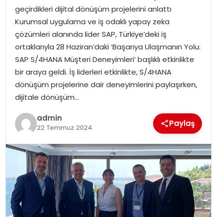
geçirdikleri dijital dönüşüm projelerini anlattı
Kurumsal uygulama ve iş odaklı yapay zeka
SPOR
çözümleri alanında lider SAP, Türkiye’deki iş
ortaklarıyla 28 Haziran’daki ‘Başarıya Ulaşmanın Yolu:
EĞITIM
SAP S/4HANA Müşteri Deneyimleri’ başlıklı etkinlikte
bir araya geldi. İş liderleri etkinlikte, S/4HANA
OTOMOBIL
dönüşüm projelerine dair deneyimlerini paylaşırken,
dijitale dönüşüm…
TEKNOLOJI
admin
Paylaş
EKONOMI
22 Temmuz 2024