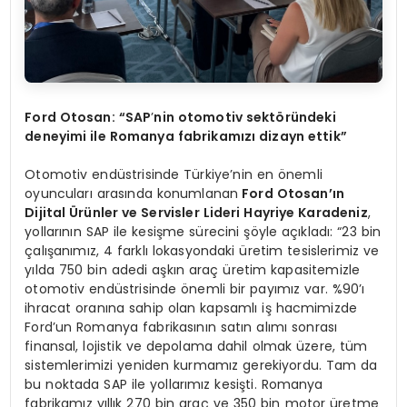
Ford Otosan: “SAP
’
nin otomotiv sekt
ö
ründeki
deneyimi ile Romanya fabrikamızı dizayn ettik”
Otomotiv endüstrisinde Türkiye’nin en önemli
oyuncuları arasında konumlanan
Ford Otosan’ın
Dijital
Ü
rünler ve Servisler Lideri Hayriye Karadeniz
,
yollarının SAP ile kesişme sürecini şöyle açıkladı: “23 bin
çalışanımız, 4 farklı lokasyondaki üretim tesislerimiz ve
yılda 750 bin adedi aşkın araç üretim kapasitemizle
otomotiv endüstrisinde önemli bir payımız var. %90’ı
ihracat oranına sahip olan kapsamlı iş hacmimizde
Ford’un Romanya fabrikasının satın alımı sonrası
finansal, lojistik ve depolama dahil olmak üzere, tüm
sistemlerimizi yeniden kurmamız gerekiyordu. Tam da
bu noktada SAP ile yollarımız kesişti. Romanya
fabrikamız yıllık 270 bin araç ve 350 bin motor üretme