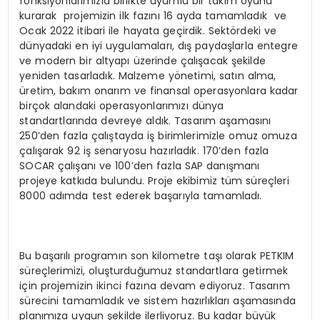
fonksiyonlarımızla birlikte uyumlu bir takım oyunu
kurarak projemizin ilk fazını 16 ayda tamamladık ve
Ocak 2022 itibari ile hayata geçirdik. Sektördeki ve
dünyadaki en iyi uygulamaları, dış paydaşlarla entegre
ve modern bir altyapı üzerinde çalışacak şekilde
yeniden tasarladık. Malzeme yönetimi, satın alma,
üretim, bakım onarım ve finansal operasyonlara kadar
birçok alandaki operasyonlarımızı dünya
standartlarında devreye aldık. Tasarım aşamasını
250’den fazla çalıştayda iş birimlerimizle omuz omuza
çalışarak 92 iş senaryosu hazırladık. 170’den fazla
SOCAR çalışanı ve 100’den fazla SAP danışmanı
projeye katkıda bulundu. Proje ekibimiz tüm süreçleri
8000 adımda test ederek başarıyla tamamladı.
Bu başarılı programın son kilometre taşı olarak PETKIM
süreçlerimizi, oluşturduğumuz standartlara getirmek
için projemizin ikinci fazına devam ediyoruz. Tasarım
sürecini tamamladık ve sistem hazırlıkları aşamasında
planımıza uygun şekilde ilerliyoruz. Bu kadar büyük