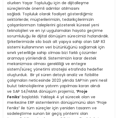
olurken Yaşar Topluluğu için de dijitalleşme
süreçlerinde önemli adımlar atılmasını
sağladı. Topluluk olarak faaliyet gösterdiğimiz
sektörlerde; müşterilerimizin, tedarikçilerimizin
çalışanlarımızın taleplerini gözeterek küresel yeni
teknolojileri ve en iyi uygulamaları hayata geçirme
sorumluluğu ile dijital dönüşüm sürecimizi hızlandırdık.
Şirketlerimizde silo bazlı alt yapıya sahip olan SAP R3
sistemi kullanımının veri bütünlüğünü sağlamak için
sınırlı yeterliliğe sahip olması bizi farklı çözümler
aramaya yönlendirdi. Sistemimizin karar destek
mekanizması olması gerekliliği ve entegre
sistem/süreç yönetimi stratejisi etrafında hedefler
oluşturduk. Bir yıl süren detaylı analiz ve fizibilite
çalışmaları neticesinde 2023 yılında SAP’nin yeni nesil
bulut teknolojilerine yatırım yapılması kararı alındı
ve SAP S4/HANA dönüşüm projemiz,
‘Proje
Feniks’
başlatıldı. Yaklaşık 4 yıl sürecek olan ve
merkezine ERP sistemlerinin dönüşümünü alan “Proje
Feniks” ile tüm süreçler için yeniden tasarım ve
sadeleştirme sunan bir geçiş yöntemi olan