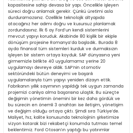
kapasitesine sahip devasa bir yapı. Öncelikle işleyen
süreci doğru anlamak gerekir. Çünkü üretimi asla
durduramazsınız. Özellikle teknolojik altyapıda
atacağınız her adımı doğru ve kusursuz planlamak
zordundasınız. İlk 6 ay Ford’un kendi sistemlerini
mevcut yapıyı koruduk. Akabinde 80 kişilik bir ekiple
dönüşüm projesine Romanya’da başladık.. Burada 8
ayda finansal tüm sistemleri kurduk ve durmaksızın
işleyen bir sistem ortaya koyduk. SAP dünyasına yeni
girmemizle birlikte 40 uygulamamız yerine 20
uygulamayı devreye aldık. SAP’nin otomotiv
sektöründeki bütün deneyimi ve başarılı
uygulamalarıyla tüm yapıyı yeniden dizayn ettik.
Fabrikanın yıllık sayımının yapıldığı tek uygun zamanda
projemizi canlıya alma başarısına ulaştık. Bu süreçte
değişimin yönetimin önemini bir kez daha gördük ve
bu sürecin en önemli 3 anahtarı ise iletişim, yönetişim
ve değişim olduğu ortaya çıktı. Şimdi sıra Türkiye’de.
Maliyet, hız, kalite konusunda teknolojinin şirketimize
vizyon katarak bizi rekabetçi konumda tutması temel
beklentimiz. Ford Otosan’ın yaptığı bu yatırımlar