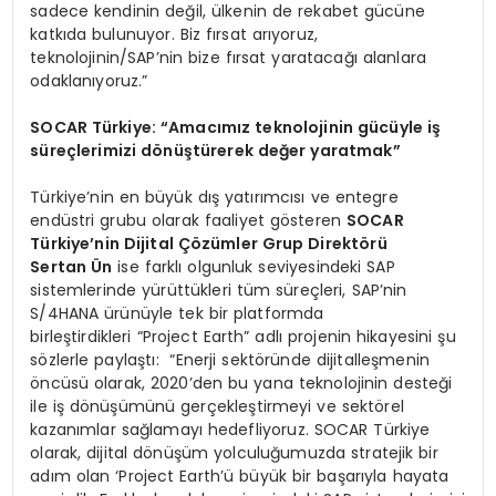
sadece kendinin değil, ülkenin de rekabet gücüne
katkıda bulunuyor. Biz fırsat arıyoruz,
teknolojinin/SAP’nin bize fırsat yaratacağı alanlara
odaklanıyoruz.”
SOCAR Türkiye: “Amacımız teknolojinin gücüyle iş
süreçlerimizi dönüştürerek değer yaratmak”
Türkiye’nin en büyük dış yatırımcısı ve entegre
endüstri grubu olarak faaliyet gösteren
SOCAR
Türkiye’nin Dijital Çözümler Grup Direktörü
Sertan Ün
ise farklı olgunluk seviyesindeki SAP
sistemlerinde yürüttükleri tüm süreçleri, SAP’nin
S/4HANA ürünüyle tek bir platformda
birleştirdikleri “Project Earth” adlı projenin hikayesini şu
sözlerle paylaştı: “Enerji sektöründe dijitalleşmenin
öncüsü olarak, 2020’den bu yana teknolojinin desteği
ile iş dönüşümünü gerçekleştirmeyi ve sektörel
kazanımlar sağlamayı hedefliyoruz. SOCAR Türkiye
olarak, dijital dönüşüm yolculuğumuzda stratejik bir
adım olan ‘Project Earth’ü büyük bir başarıyla hayata