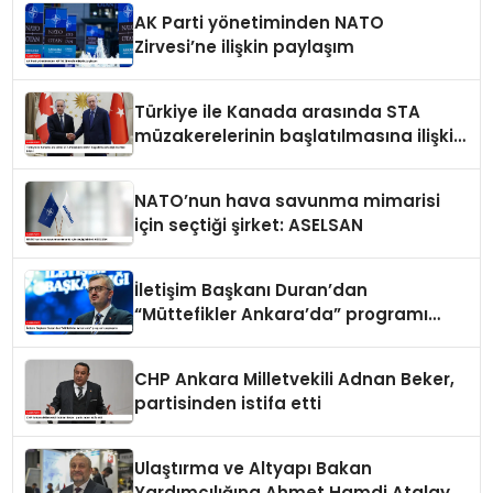
AK Parti yönetiminden NATO
Zirvesi’ne ilişkin paylaşım
Türkiye ile Kanada arasında STA
müzakerelerinin başlatılmasına ilişkin
ortak bildiri
NATO’nun hava savunma mimarisi
için seçtiği şirket: ASELSAN
İletişim Başkanı Duran’dan
“Müttefikler Ankara’da” programı
paylaşımı
CHP Ankara Milletvekili Adnan Beker,
partisinden istifa etti
Ulaştırma ve Altyapı Bakan
Yardımcılığına Ahmet Hamdi Atalay