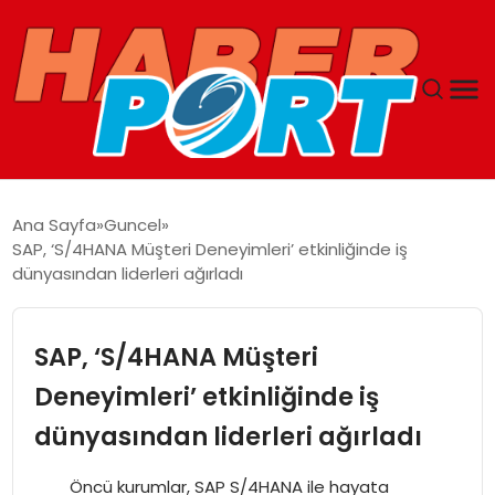
ANASAYFA
Ana Sayfa
Guncel
SAP, ‘S/4HANA Müşteri Deneyimleri’ etkinliğinde iş
GUNCEL
dünyasından liderleri ağırladı
YAŞAM
SAP, ‘S/4HANA Müşteri
SAĞLIK
Deneyimleri’ etkinliğinde iş
dünyasından liderleri ağırladı
SPOR
Öncü kurumlar, SAP S/4HANA ile hayata
MAGAZIN