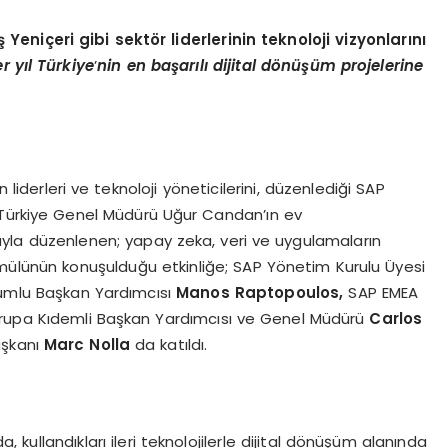
ş Yeniçeri gibi sekt
ö
r liderlerinin teknoloji vizyonlarını
r yı
l T
ürkiye
’
nin en başarılı dijital d
ö
nüşüm projelerine
liderleri ve teknoloji yöneticilerini, düzenlediği SAP
 Türkiye Genel Müdürü Uğur Candan’ın ev
suyla düzenlenen; yapay zeka, veri ve uygulamaların
rmülünün konuşulduğu etkinliğe; SAP Yönetim Kurulu Üyesi
rumlu Başkan Yardımcısı
Manos Raptopoulos,
SAP EMEA
vrupa Kıdemli Başkan Yardımcısı ve Genel Müdürü
Carlos
aşkanı
Marc Nolla
da katıldı.
da, kullandıkları ileri teknolojilerle dijital dönüşüm alanında