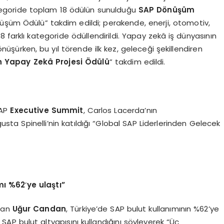
 kategoride toplam 18 ödülün sunulduğu
SAP D
ö
nüşüm
Dönüşüm Ödülü” takdim edildi; perakende, enerji, otomotiv,
e 8 farklı kategoride ödüllendirildi. Yapay zekâ iş dünyasının
şürken, bu yıl törende ilk kez, geleceği şekillendiren
ın Yapay Zekâ Projesi Ödülü
” takdim edildi.
AP
Executive Summit
, Carlos Lacerda’nın
 Spinelli’nin katıldığı “Global SAP Liderlerinden Gelecek
mı %62
’
ye ulaştı”
apan
Uğur Candan
, Türkiye’de SAP bulut kullanımının %62’ye
 SAP bulut altyapısını kullandığını söyleyerek “Üç