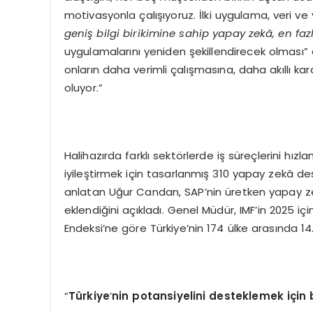
motivasyonla çalışıyoruz. İlki uygulama, veri ve 
geniş bilgi birikimine sahip yapay zekâ, en fazl
uygulamalarını yeniden şekillendirecek olması” d
onların daha verimli çalışmasına, daha akıllı k
oluyor.”
Halihazırda farklı sektörlerde iş süreçlerini hız
iyileştirmek için tasarlanmış 310 yapay zekâ d
anlatan Uğur Candan, SAP’nin üretken yapay zekâ
eklendiğini açıkladı. Genel Müdür, IMF’in 2025 i
Endeksi’ne göre Türkiye’nin 174 ülke arasında 14.
“
Türkiye
’
nin potansiyelini desteklemek için