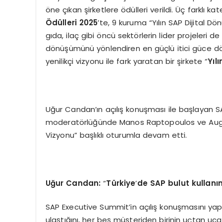
öne çıkan şirketlere ödülleri verildi. Üç farklı
Ödülleri 2025
’te, 9 kuruma “Yılın SAP Dijital 
gıda, ilaç gibi öncü sektörlerin lider projeleri d
dönüşümünü yönlendiren en güçlü itici güce dönü
yenilikçi vizyonu ile fark yaratan bir şirkete “
Y
ıl
Uğur Candan’ın açılış konuşması ile başlayan S
moderatörlüğünde Manos Raptopoulos ve Augusta
Vizyonu” başlıklı oturumla devam etti.
Uğur Candan:
“
Türkiye
’
de SAP bulut kullanı
SAP Executive Summit’in açılış konuşmasını y
ulaştığını, her beş müşteriden birinin uçtan uca