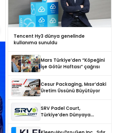
Tencent Hy3 dünya genelinde
kullanıma sunuldu
Mars Türkiye’den “Köpeğini
İşe Götür Haftası” çağrısı
Cesur Packaging, Mısır’daki
Üretim Üssünü Büyütüyor
SRV Padel Court,
Türkiye’den Dünyaya
Uzanan Padel Kort
Üretiminde Güvenin Adresi
Kleen-Hy-Dro-Gen Inc., Sıfır