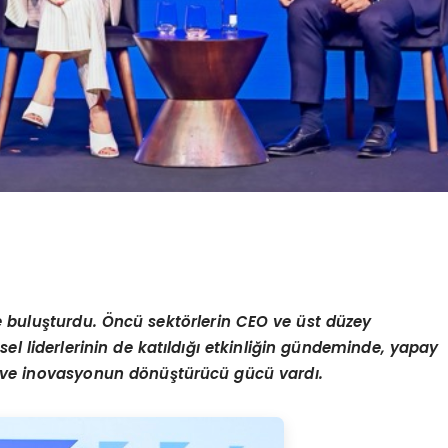
e buluşturdu. Öncü sekt
ö
rlerin CEO ve ü
st d
üzey
sel liderlerinin de katıldığı etkinliğin gündeminde, yapay
in ve inovasyonun d
ö
nüştürücü gücü vardı.