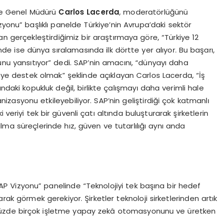
ve Genel Müdürü
Carlos Lacerda
, moderatörlüğünü
zyonu” başlıklı panelde Türkiye’nin Avrupa’daki sektör
an gerçekleştirdiğimiz bir araştırmaya göre, “Türkiye 12
nde ise dünya sıralamasında ilk dörtte yer alıyor. Bu başarı,
zusunu yansıtıyor” dedi. SAP’nin amacını, “dünyayı daha
meye destek olmak” şeklinde açıklayan Carlos Lacerda, “İş
ndaki kopukluk değil, birlikte çalışmayı daha verimli hale
asyonu etkileyebiliyor. SAP’nin geliştirdiği çok katmanlı
 veriyi tek bir güvenli çatı altında buluşturarak şirketlerin
a süreçlerinde hız, güven ve tutarlılığı aynı anda
SAP Vizyonu” panelinde “Teknolojiyi tek başına bir hedef
arak görmek gerekiyor. Şirketler teknoloji sirketlerinden artık
ümüzde birçok işletme yapay zekâ otomasyonunu ve üretken