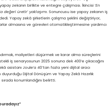
yapay zekanın birlikte ve entegre çalışması. İkincisi ‘
En
a değeri üretir
’
yaklaşımı
. Sonuncusu ise yapay zekanın iş
edi. Yapay zekâ şirketlerin çalışma şeklini değiştiriyor,
ararlar almasına ve görevleri otomatikleştirmesine yardımcı
landırmak, maliyetleri düşürmek ve karar alma süreçlerini
estekli iş senaryosunun 2025 sonuna dek 400’e çıkacağını
 asistanı Joule’a 40’tan fazla yeni dijital aracı
çin duyurduğu Dijital Dönüşüm ve Yapay Zekâ Hazırlık
 sırada konumlandığını belirtti.
 buradayız”