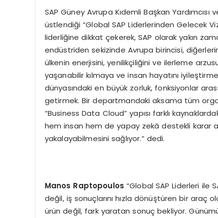
SAP Güney Avrupa Kıdemli Başkan Yardımcısı 
üstlendiği “Global SAP Liderlerinden Gelecek Vi
liderliğine dikkat çekerek, SAP olarak yakın zam
endüstriden sekizinde Avrupa birincisi, diğerleri
ülkenin enerjisini, yenilikçiliğini ve ilerleme ar
yaşanabilir kılmaya ve insan hayatını iyileştir
dünyasındaki en büyük zorluk, fonksiyonlar arası
getirmek. Bir departmandaki aksama tüm organiz
“Business Data Cloud” yapısı farklı kaynaklardaki
hem insan hem de yapay zekâ destekli karar alm
yakalayabilmesini sağlıyor.” dedi.
Manos Raptopoulos
“Global SAP Liderleri ile 
değil, iş sonuçlarını hızla dönüştüren bir araç ol
ürün değil, fark yaratan sonuç bekliyor. Gün