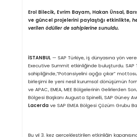
Erol Bilecik, Evrim Bayam, Hakan
Ü
nsal, Barı
ve güncel projelerini paylaştığı etkinlikte,
he
verilen
ö
düller de sahiplerine sunuldu.
İSTANBUL
— SAP Türkiye, iş dünyasına yön veren 
Executive Summit etkinliğinde buluşturdu. SAP
sahipliğinde,“Potansiyelini açığa çıkar” motto
birleşimi ile yeni nesil kurumsal dönüşümün fo
ve APAC, EMEA, MEE Bölgelerinin Gelirlerden So
Bölgesi Başkanı Augusta Spinelli, SAP Güney A
Lacerda
ve SAP EMEA Bölgesi Çözüm Grubu B
Bu yıl 3. kez gerçekleştirilen etkinliğin kapanışın