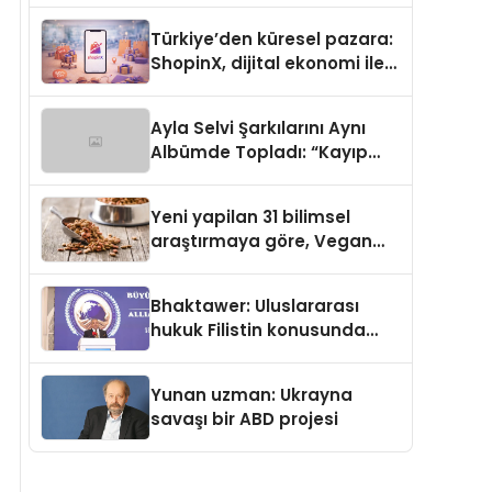
Türkiye’den küresel pazara:
ShopinX, dijital ekonomi ile
gerçek dünya alışverişini bir
araya getirmeyi hedefliyor
Ayla Selvi Şarkılarını Aynı
Albümde Topladı: “Kayıp
Kasetler 1” 31 Temmuz’da
Yayında
Yeni yapilan 31 bilimsel
araştırmaya göre, Vegan
Köpek Maması ve Vegan
Kedi Mamasının İyi
Bhaktawer: Uluslararası
Sindirildiğini Ortaya Koydu
hukuk Filistin konusunda
çifte standart uyguluyor
Yunan uzman: Ukrayna
savaşı bir ABD projesi