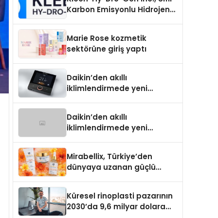
Karbon Emisyonlu Hidrojen
Isıtma Teknolojisinde ISO ve
TSSA Düzenleyici Onaylarını
Marie Rose kozmetik
Aldı
sektörüne giriş yaptı
Daikin’den akıllı
iklimlendirmede yeni
dönem: Madoka Plus
Türkiye’de
Daikin’den akıllı
iklimlendirmede yeni
dönem: Madoka Plus
Türkiye’de
Mirabellix, Türkiye’den
dünyaya uzanan güçlü
büyümesini sürdürüyor
Küresel rinoplasti pazarının
2030’da 9,6 milyar dolara
ulaşması bekleniyor