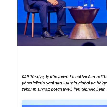
SAP Türkiye, iş dünyasını
Executive Summit’
t
y
ö
neticilerin yani sıra SAP’
nin global ve b
ö
lge
zekanın sınırsız potansiyeli, ileri teknolojiler