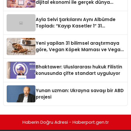
dijital ekonomi ile gerçek dünya
alışverişini bir araya getirmeyi
hedefliyor
Ayla Selvi Şarkılarını Aynı Albümde
Topladı: “Kayıp Kasetler 1” 31
Temmuz’da Yayında
Yeni yapilan 31 bilimsel araştırmaya
göre, Vegan Köpek Maması ve Vegan
Kedi Mamasının İyi Sindirildiğini
Ortaya Koydu
Bhaktawer: Uluslararası hukuk Filistin
konusunda çifte standart uyguluyor
Yunan uzman: Ukrayna savaşı bir ABD
projesi
Haberin Doğru Adresi - Haberport.gen.tr