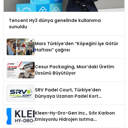
Tencent Hy3 dünya genelinde kullanıma
sunuldu
Mars Türkiye’den “Köpeğini İşe Götür
Haftası” çağrısı
Cesur Packaging, Mısır’daki Üretim
Üssünü Büyütüyor
SRV Padel Court, Türkiye’den
Dünyaya Uzanan Padel Kort
Üretiminde Güvenin Adresi
Kleen-Hy-Dro-Gen Inc., Sıfır Karbon
Emisyonlu Hidrojen Isıtma
Teknolojisinde ISO ve TSSA