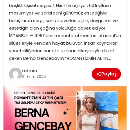
başlıklı kişisel sergisi 4 Ekim’te açılıyor. 60’lı yılların
masumiyet ve zarafetini günümüz estetiğiyle
SPOR
buluşturan sergi, sanatseverleri aşkın, duygunun ve
estetiğin altın çağına yolculuğa davet ediyor.
EĞITIM
İSTANBUL — 1960’ların romantik atmosferi İstanbul’un
silüetleriyle yeniden hayat buluyor. İnsan kaynakları
OTOMOBIL
yöneticiliğinden sanata uzanan hikayesiyle dikkat
çeken Berna Gencebay’ın “ROMANTİZMİN ALTIN…
TEKNOLOJI
admin
Paylaş
EKONOMI
01 Ekim 2025