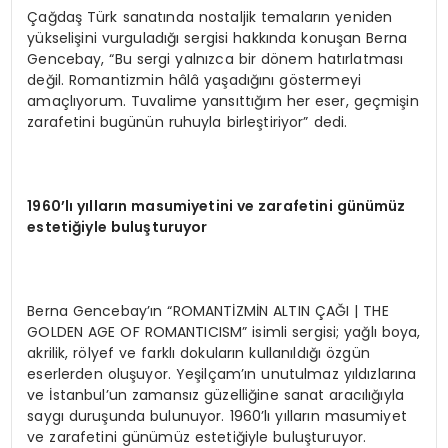
Çağdaş Türk sanatında nostaljik temaların yeniden
yükselişini vurguladığı sergisi hakkında konuşan Berna
Gencebay, “Bu sergi yalnızca bir dönem hatırlatması
değil. Romantizmin hâlâ yaşadığını göstermeyi
amaçlıyorum. Tuvalime yansıttığım her eser, geçmişin
zarafetini bugünün ruhuyla birleştiriyor” dedi.
1960’lı yılların masumiyetini ve zarafetini günümüz
estetiğiyle buluşturuyor
Berna Gencebay’ın “ROMANTİZMİN ALTIN ÇAĞI | THE
GOLDEN AGE OF ROMANTICISM” isimli sergisi; yağlı boya,
akrilik, rölyef ve farklı dokuların kullanıldığı özgün
eserlerden oluşuyor. Yeşilçam’ın unutulmaz yıldızlarına
ve İstanbul’un zamansız güzelliğine sanat aracılığıyla
saygı duruşunda bulunuyor. 1960’lı yılların masumiyet
ve zarafetini günümüz estetiğiyle buluşturuyor.