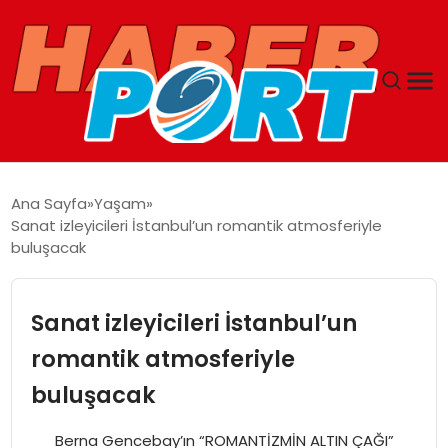
ANASAYFA
Ana Sayfa
Yaşam
Sanat izleyicileri İstanbul’un romantik atmosferiyle
GUNCEL
buluşacak
YAŞAM
Sanat izleyicileri İstanbul’un
SAĞLIK
romantik atmosferiyle
buluşacak
SPOR
Berna Gencebay’ın “ROMANTİZMİN ALTIN ÇAĞI”
MAGAZIN