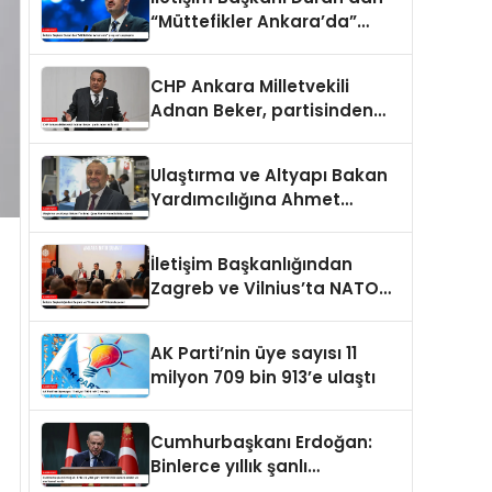
“Müttefikler Ankara’da”
programı paylaşımı
CHP Ankara Milletvekili
Adnan Beker, partisinden
istifa etti
Ulaştırma ve Altyapı Bakan
Yardımcılığına Ahmet
Hamdi Atalay atandı
İletişim Başkanlığından
Zagreb ve Vilnius’ta NATO
konulu panel
AK Parti’nin üye sayısı 11
milyon 709 bin 913’e ulaştı
Cumhurbaşkanı Erdoğan:
Binlerce yıllık şanlı
tarihimizde sadece adalet