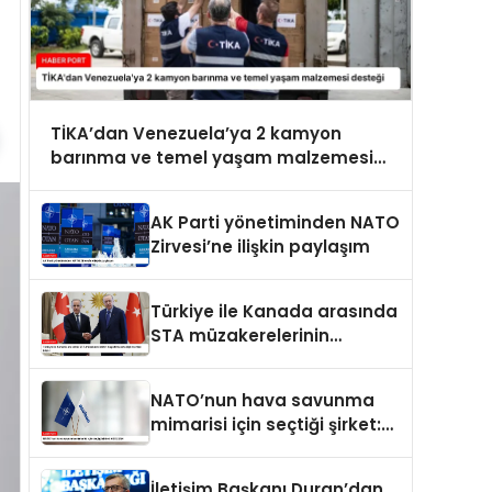
TİKA’dan Venezuela’ya 2 kamyon
barınma ve temel yaşam malzemesi
desteği
AK Parti yönetiminden NATO
Zirvesi’ne ilişkin paylaşım
Türkiye ile Kanada arasında
STA müzakerelerinin
başlatılmasına ilişkin ortak
bildiri
NATO’nun hava savunma
mimarisi için seçtiği şirket:
ASELSAN
İletişim Başkanı Duran’dan