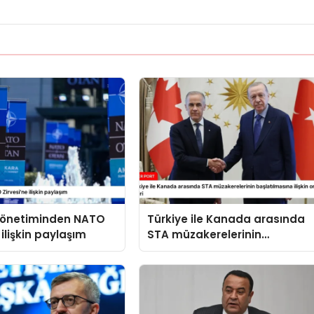
 yönetiminden NATO
Türkiye ile Kanada arasında
 ilişkin paylaşım
STA müzakerelerinin
başlatılmasına ilişkin ortak
bildiri