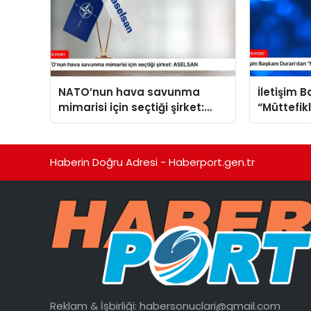
NATO’nun hava savunma
İletişim 
mimarisi için seçtiği şirket:
“Müttefik
ASELSAN
programı
Haberin Doğru Adresi - Haberport.gen.tr
Reklam & İşbirliği:
habersonuclari@gmail.com