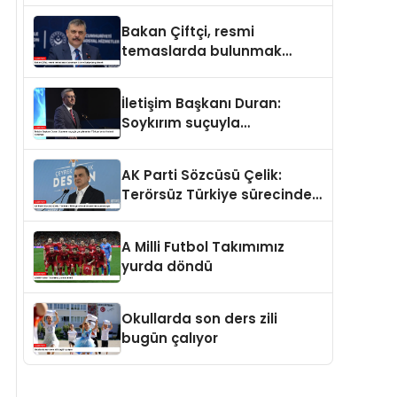
ve merhamet vardır
Bakan Çiftçi, resmi
temaslarda bulunmak
üzere Suriye’ye gidecek
İletişim Başkanı Duran:
Soykırım suçuyla
yargılananlar Türkiye’ye
tarih dersi veremez
AK Parti Sözcüsü Çelik:
Terörsüz Türkiye sürecinde
yeni bir aşamadayız
A Milli Futbol Takımımız
yurda döndü
Okullarda son ders zili
bugün çalıyor