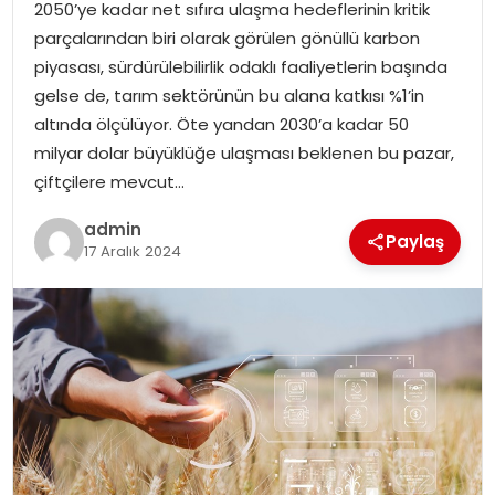
2050’ye kadar net sıfıra ulaşma hedeflerinin kritik
parçalarından biri olarak görülen gönüllü karbon
SPOR
piyasası, sürdürülebilirlik odaklı faaliyetlerin başında
gelse de, tarım sektörünün bu alana katkısı %1’in
EĞITIM
altında ölçülüyor. Öte yandan 2030’a kadar 50
milyar dolar büyüklüğe ulaşması beklenen bu pazar,
OTOMOBIL
çiftçilere mevcut…
admin
TEKNOLOJI
Paylaş
17 Aralık 2024
EKONOMI