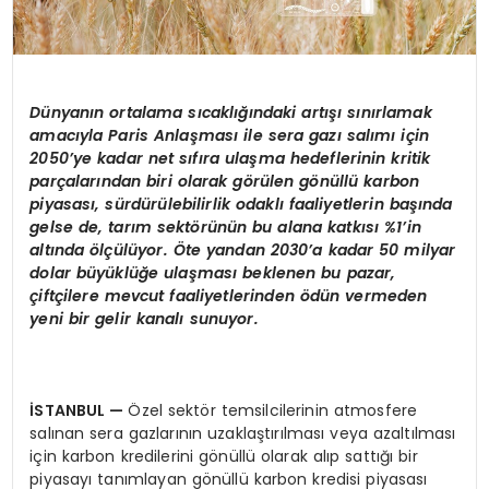
Dünyanın ortalama sıcaklığındaki artışı sınırlamak
amacıyla Paris Anlaş
mas
ı
ile sera gaz
ı salımı için
2050
’
ye kadar net sıfıra ulaşma hedeflerinin kritik
parçalarından biri olarak g
ö
rü
len g
ö
nüllü karbon
piyasası, sürdürülebilirlik odaklı faaliyetlerin başında
gelse de, tarım sekt
ö
rünün bu alana katkısı %1
’
in
alt
ında
ö
lçülüyor. Öte yandan 2030
’
a kadar 50 milyar
dolar büyüklüğe ulaş
mas
ı beklenen bu pazar,
ç
ift
çilere mevcut faaliyetlerinden
ö
dün vermeden
yeni bir gelir kanalı sunuyor.
İSTANBUL
—
Özel sektör temsilcilerinin atmosfere
salınan sera gazlarının uzaklaştırılması veya azaltılması
için karbon kredilerini gönüllü olarak alıp sattığı bir
piyasayı tanımlayan gönüllü karbon kredisi piyasası