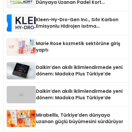
Dünyaya Uzanan Padel Kort
Üretiminde Güvenin Adresi
Kleen-Hy-Dro-Gen Inc., Sıfır Karbon
Emisyonlu Hidrojen Isıtma
Teknolojisinde ISO ve TSSA
Düzenleyici Onaylarını Aldı
Marie Rose kozmetik sektörüne giriş
yaptı
Daikin’den akıllı iklimlendirmede yeni
dönem: Madoka Plus Türkiye’de
Daikin’den akıllı iklimlendirmede yeni
dönem: Madoka Plus Türkiye’de
Mirabellix, Türkiye’den dünyaya
uzanan güçlü büyümesini sürdürüyor