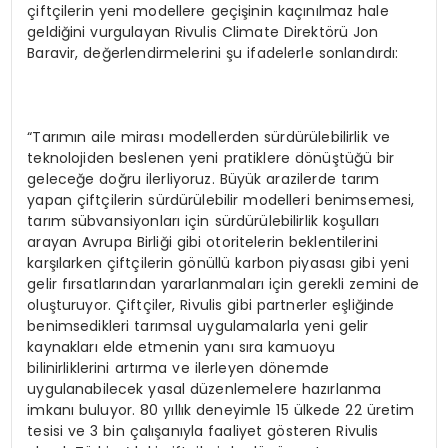
çiftçilerin yeni modellere geçişinin kaçınılmaz hale
geldiğini vurgulayan Rivulis Climate Direktörü Jon
Baravir, değerlendirmelerini şu ifadelerle sonlandırdı:
“Tarımın aile mirası modellerden sürdürülebilirlik ve
teknolojiden beslenen yeni pratiklere dönüştüğü bir
geleceğe doğru ilerliyoruz. Büyük arazilerde tarım
yapan çiftçilerin sürdürülebilir modelleri benimsemesi,
tarım sübvansiyonları için sürdürülebilirlik koşulları
arayan Avrupa Birliği gibi otoritelerin beklentilerini
karşılarken çiftçilerin gönüllü karbon piyasası gibi yeni
gelir fırsatlarından yararlanmaları için gerekli zemini de
oluşturuyor. Çiftçiler, Rivulis gibi partnerler eşliğinde
benimsedikleri tarımsal uygulamalarla yeni gelir
kaynakları elde etmenin yanı sıra kamuoyu
bilinirliklerini artırma ve ilerleyen dönemde
uygulanabilecek yasal düzenlemelere hazırlanma
imkanı buluyor. 80 yıllık deneyimle 15 ülkede 22 üretim
tesisi ve 3 bin çalışanıyla faaliyet gösteren Rivulis