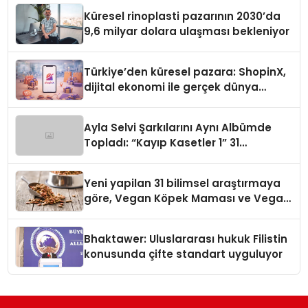
Küresel rinoplasti pazarının 2030’da
9,6 milyar dolara ulaşması bekleniyor
Türkiye’den küresel pazara: ShopinX,
dijital ekonomi ile gerçek dünya
alışverişini bir araya getirmeyi
hedefliyor
Ayla Selvi Şarkılarını Aynı Albümde
Topladı: “Kayıp Kasetler 1” 31
Temmuz’da Yayında
Yeni yapilan 31 bilimsel araştırmaya
göre, Vegan Köpek Maması ve Vegan
Kedi Mamasının İyi Sindirildiğini
Ortaya Koydu
Bhaktawer: Uluslararası hukuk Filistin
konusunda çifte standart uyguluyor