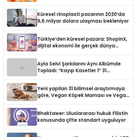
Küresel rinoplasti pazarının 2030’da
9,6 milyar dolara ulaşması bekleniyor
Türkiye’den küresel pazara: ShopinX,
dijital ekonomi ile gerçek dünya
alışverişini bir araya getirmeyi
hedefliyor
Ayla Selvi Şarkılarını Aynı Albümde
Topladı: “Kayıp Kasetler 1” 31
Temmuz’da Yayında
Yeni yapilan 31 bilimsel araştırmaya
göre, Vegan Köpek Maması ve Vegan
Kedi Mamasının İyi Sindirildiğini
Ortaya Koydu
Bhaktawer: Uluslararası hukuk Filistin
konusunda çifte standart uyguluyor