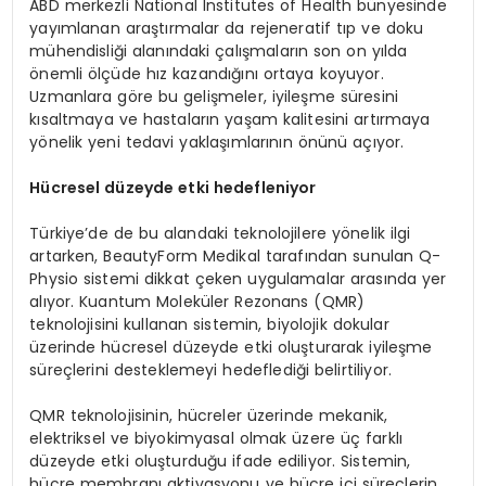
ABD merkezli National Institutes of Health bünyesinde
yayımlanan araştırmalar da rejeneratif tıp ve doku
mühendisliği alanındaki çalışmaların son on yılda
önemli ölçüde hız kazandığını ortaya koyuyor.
Uzmanlara göre bu gelişmeler, iyileşme süresini
kısaltmaya ve hastaların yaşam kalitesini artırmaya
yönelik yeni tedavi yaklaşımlarının önünü açıyor.
Hücresel düzeyde etki hedefleniyor
Türkiye’de de bu alandaki teknolojilere yönelik ilgi
artarken, BeautyForm Medikal tarafından sunulan Q-
Physio sistemi dikkat çeken uygulamalar arasında yer
alıyor. Kuantum Moleküler Rezonans (QMR)
teknolojisini kullanan sistemin, biyolojik dokular
üzerinde hücresel düzeyde etki oluşturarak iyileşme
süreçlerini desteklemeyi hedeflediği belirtiliyor.
QMR teknolojisinin, hücreler üzerinde mekanik,
elektriksel ve biyokimyasal olmak üzere üç farklı
düzeyde etki oluşturduğu ifade ediliyor. Sistemin,
hücre membranı aktivasyonu ve hücre içi süreçlerin