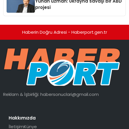
Yunan uzman: Ukrayna savaşı bir ABD
projesi
Haberin Doğru Adresi - Haberport.gen.tr
Reklam & İşbirliği:
habersonuclari@gmail.com
Hakkımızda
İletişim
Künye