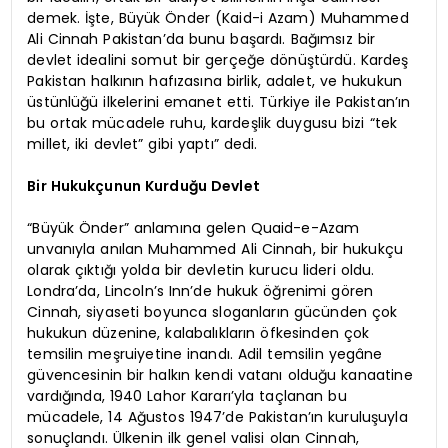
demek. İşte, Büyük Önder (Kaid-i Azam) Muhammed
Ali Cinnah Pakistan’da bunu başardı. Bağımsız bir
devlet idealini somut bir gerçeğe dönüştürdü. Kardeş
Pakistan halkının hafızasına birlik, adalet, ve hukukun
üstünlüğü ilkelerini emanet etti. Türkiye ile Pakistan’ın
bu ortak mücadele ruhu, kardeşlik duygusu bizi “tek
millet, iki devlet” gibi yaptı” dedi.
Bir Hukukçunun Kurduğu Devlet
“Büyük Önder” anlamına gelen Quaid-e-Azam
unvanıyla anılan Muhammed Ali Cinnah, bir hukukçu
olarak çıktığı yolda bir devletin kurucu lideri oldu.
Londra’da, Lincoln’s Inn’de hukuk öğrenimi gören
Cinnah, siyaseti boyunca sloganların gücünden çok
hukukun düzenine, kalabalıkların öfkesinden çok
temsilin meşruiyetine inandı. Adil temsilin yegâne
güvencesinin bir halkın kendi vatanı olduğu kanaatine
vardığında, 1940 Lahor Kararı’yla taçlanan bu
mücadele, 14 Ağustos 1947’de Pakistan’ın kuruluşuyla
sonuçlandı. Ülkenin ilk genel valisi olan Cinnah,