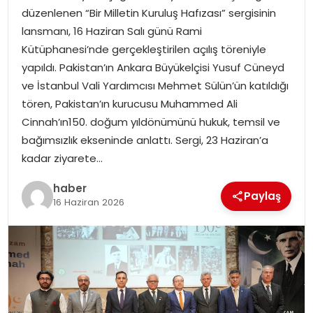
düzenlenen “Bir Milletin Kuruluş Hafızası” sergisinin
lansmanı, 16 Haziran Salı günü Rami
SPOR
Kütüphanesi’nde gerçekleştirilen açılış töreniyle
yapıldı. Pakistan’ın Ankara Büyükelçisi Yusuf Cüneyd
EĞITIM
ve İstanbul Vali Yardımcısı Mehmet Sülün’ün katıldığı
tören, Pakistan’ın kurucusu Muhammed Ali
OTOMOBIL
Cinnah’ın150. doğum yıldönümünü hukuk, temsil ve
bağımsızlık ekseninde anlattı. Sergi, 23 Haziran’a
TEKNOLOJI
kadar ziyarete…
EKONOMI
haber
Paylaş
16 Haziran 2026