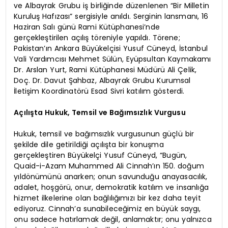
ve Albayrak Grubu iş birliğinde düzenlenen “Bir Milletin
Kuruluş Hafızası” sergisiyle anıldı. Serginin lansmanı, 16
Haziran Salı günü Rami Kütüphanesi’nde
gerçekleştirilen açılış töreniyle yapıldı. Törene;
Pakistan’ın Ankara Büyükelçisi Yusuf Cüneyd, İstanbul
Vali Yardımcısı Mehmet Sülün, Eyüpsultan Kaymakamı
Dr. Arslan Yurt, Rami Kütüphanesi Müdürü Ali Çelik,
Doç. Dr. Davut Şahbaz, Albayrak Grubu Kurumsal
İletişim Koordinatörü Esad Sivri katılım gösterdi.
Açılışta Hukuk, Temsil ve Bağımsızlık Vurgusu
Hukuk, temsil ve bağımsızlık vurgusunun güçlü bir
şekilde dile getirildiği açılışta bir konuşma
gerçekleştiren Büyükelçi Yusuf Cüneyd, “Bugün,
Quaid-i-Azam Muhammed Ali Cinnah’ın 150. doğum
yıldönümünü anarken; onun savunduğu anayasacılık,
adalet, hoşgörü, onur, demokratik katılım ve insanlığa
hizmet ilkelerine olan bağlılığımızı bir kez daha teyit
ediyoruz. Cinnah’a sunabileceğimiz en büyük saygı,
onu sadece hatırlamak değil, anlamaktır; onu yalnızca