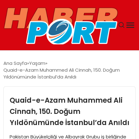
ANASAYFA
Ana Sayfa
Yaşam
Quaid-e-Azam Muhammed Ali Cinnah, 150. Doğum
GUNCEL
Yıldönümünde İstanbul’da Anıldı
YAŞAM
Quaid-e-Azam Muhammed Ali
SAĞLIK
Cinnah, 150. Doğum
Yıldönümünde İstanbul’da Anıldı
SPOR
Pakistan Büyükelçiliği ve Albayrak Grubu iş birliğinde
MAGAZIN