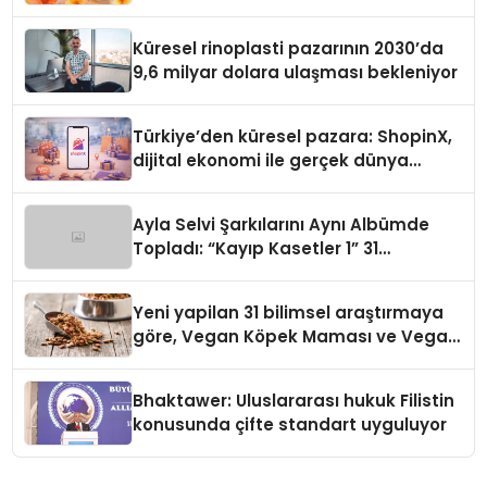
Küresel rinoplasti pazarının 2030’da
9,6 milyar dolara ulaşması bekleniyor
Türkiye’den küresel pazara: ShopinX,
dijital ekonomi ile gerçek dünya
alışverişini bir araya getirmeyi
hedefliyor
Ayla Selvi Şarkılarını Aynı Albümde
Topladı: “Kayıp Kasetler 1” 31
Temmuz’da Yayında
Yeni yapilan 31 bilimsel araştırmaya
göre, Vegan Köpek Maması ve Vegan
Kedi Mamasının İyi Sindirildiğini
Ortaya Koydu
Bhaktawer: Uluslararası hukuk Filistin
konusunda çifte standart uyguluyor