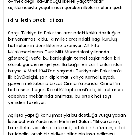
övmek değil, savunduğu ilkeleri yaşatmaktır”
açıklamasıyla yaşatılması gereken ilkelerin altını çizdi.
İki Milletin Ortak Hafızası
Sergi, Türkiye ile Pakistan arasındaki köklü dostluğun
bir yansıması oldu. İki millet arasındaki bağ, kuruluş
hafızalarının derinliklerine uzanıyor; Alt Kıta
Müslümanlarının Türk Millî Mücadelesi yıllarında
gösterdiği vefa, bu kardeşliğin temel taşlarından biri
olarak gündeme geliyor. Bu bağın en zarif anlarından
biriyse 4 Mart 1948’de yaşandı: Türkiye’nin Pakistan’a
ilk büyükelçisi, şair-diplomat Yahya Kemal Beyatlı,
güven mektubunu bizzat Cinnah’a sundu. Cinnah’ın
hatırasının bugün Rami Kütüphanesi’nde, bir kültür ve
edebiyat mekânında anılması, bu ortak hafızayı
yeniden tazeliyor.
Açılışta yaptığı konuşmasıyla bu dostluğa vurgu yapan
İstanbul Vali Yardımcısı Mehmet Sülün, “Biliyorsunuz,
bir milletin var olması demek; ortak bir hafızanın, ortak
bir idealin, ortak bir aidiyet bilincinin inşa edilmesi