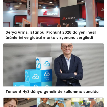
Derya Arms, İstanbul Prohunt 2026’da yeni nesil
ürünlerini ve global marka vizyonunu sergiledi
Tencent Hy3 dünya genelinde kullanıma sunuldu