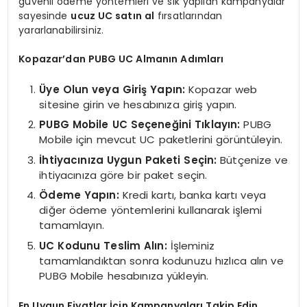
güvenli ödeme yöntemleri ve sık yapılan kampanyalar
sayesinde
ucuz UC satın al
fırsatlarından
yararlanabilirsiniz.
Kopazar’dan PUBG UC Almanın Adımları
Üye Olun veya Giriş Yapın:
Kopazar web
sitesine girin ve hesabınıza giriş yapın.
PUBG Mobile UC Seçeneğini Tıklayın:
PUBG
Mobile için mevcut UC paketlerini görüntüleyin.
İhtiyacınıza Uygun Paketi Seçin:
Bütçenize ve
ihtiyacınıza göre bir paket seçin.
Ödeme Yapın:
Kredi kartı, banka kartı veya
diğer ödeme yöntemlerini kullanarak işlemi
tamamlayın.
UC Kodunu Teslim Alın:
İşleminiz
tamamlandıktan sonra kodunuzu hızlıca alın ve
PUBG Mobile hesabınıza yükleyin.
En Uygun Fiyatlar İçin Kampanyaları Takip Edin