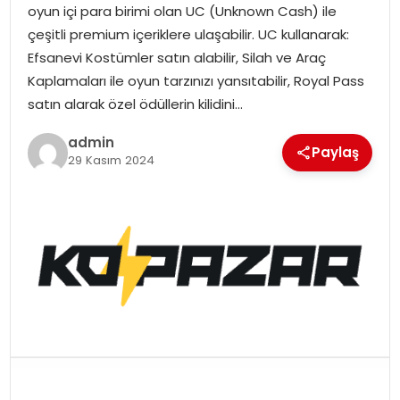
oyun içi para birimi olan UC (Unknown Cash) ile
çeşitli premium içeriklere ulaşabilir. UC kullanarak:
SPOR
Efsanevi Kostümler satın alabilir, Silah ve Araç
Kaplamaları ile oyun tarzınızı yansıtabilir, Royal Pass
EĞITIM
satın alarak özel ödüllerin kilidini…
OTOMOBIL
admin
Paylaş
29 Kasım 2024
TEKNOLOJI
EKONOMI