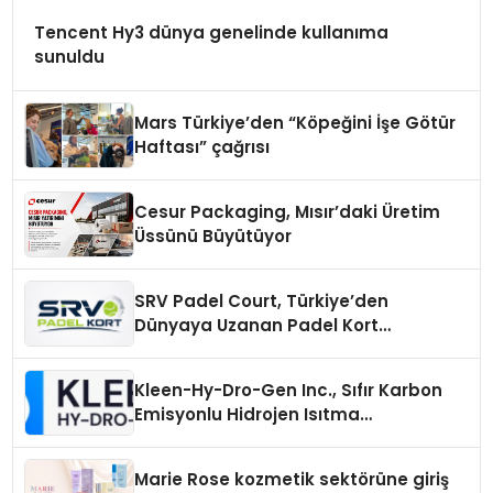
Tencent Hy3 dünya genelinde kullanıma
sunuldu
Mars Türkiye’den “Köpeğini İşe Götür
Haftası” çağrısı
Cesur Packaging, Mısır’daki Üretim
Üssünü Büyütüyor
SRV Padel Court, Türkiye’den
Dünyaya Uzanan Padel Kort
Üretiminde Güvenin Adresi
Kleen-Hy-Dro-Gen Inc., Sıfır Karbon
Emisyonlu Hidrojen Isıtma
Teknolojisinde ISO ve TSSA
Düzenleyici Onaylarını Aldı
Marie Rose kozmetik sektörüne giriş