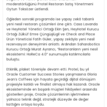
moderatörlüğünü Protel Restoran Satış Yönetmeni
Oytun Toksözer üstlendi.
Öğleden sonraki programda ise yapay zekâ tabanlı
yeni nesil restoran çözümleri öne çıktı. Casa Lavanda
ve HeyHotel Yönetici Ortağı Ekin Şen, HeyHotel Kurucu
Ortağı Zülküf Emre Çüngüşlügil ve Check and Place
Ürün Yöneticisi Fatih Güler, yapay zekâyla yeni nesil
rezervasyon deneyimini anlattı. Ardından Saharobotics
Kurucu Ortağı Murat Ayrancı, “Restoranların yeni nesil
ekosistemi: HoReCa 4.0” sunumuyla katılımcılarla
buluştu.
Etkinlik, plaket töreniyle devam etti. Protel, bu yıl
Oracle Customer Success Stories yarışmasına Gloria
Jean’s Coffees için hayata geçirdiği dijital dönüşüm
projesiyle katıldı ve finalist olmaya hak kazandı. Oracle
ekosisteminde en başarılı müşteri hikâyeleri arasında
gösterilen proje, Oracle çözümlerinin işletmelere
yalnızca teknik değil, stratejik düzeyde de değer
kattığını ortaya koydu.