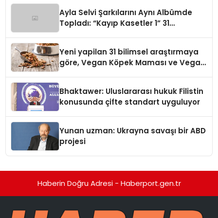
hedefliyor
Ayla Selvi Şarkılarını Aynı Albümde
Topladı: “Kayıp Kasetler 1” 31
Temmuz’da Yayında
Yeni yapilan 31 bilimsel araştırmaya
göre, Vegan Köpek Maması ve Vegan
Kedi Mamasının İyi Sindirildiğini
Ortaya Koydu
Bhaktawer: Uluslararası hukuk Filistin
konusunda çifte standart uyguluyor
Yunan uzman: Ukrayna savaşı bir ABD
projesi
Haberin Doğru Adresi - Haberport.gen.tr