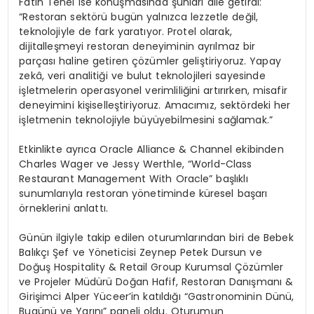
Fatih Tenel ise konuşmasında şunları dile getirdi:
“Restoran sektörü bugün yalnızca lezzetle değil,
teknolojiyle de fark yaratıyor. Protel olarak,
dijitalleşmeyi restoran deneyiminin ayrılmaz bir
parçası haline getiren çözümler geliştiriyoruz. Yapay
zekâ, veri analitiği ve bulut teknolojileri sayesinde
işletmelerin operasyonel verimliliğini artırırken, misafir
deneyimini kişiselleştiriyoruz. Amacımız, sektördeki her
işletmenin teknolojiyle büyüyebilmesini sağlamak.”
Etkinlikte ayrıca Oracle Alliance & Channel ekibinden
Charles Wager ve Jessy Werthle, “World-Class
Restaurant Management With Oracle” başlıklı
sunumlarıyla restoran yönetiminde küresel başarı
örneklerini anlattı.
Günün ilgiyle takip edilen oturumlarından biri de Bebek
Balıkçı Şef ve Yöneticisi Zeynep Petek Dursun ve
Doğuş Hospitality & Retail Group Kurumsal Çözümler
ve Projeler Müdürü Doğan Hafif, Restoran Danışmanı &
Girişimci Alper Yüceer’in katıldığı “Gastronominin Dünü,
Bugünü ve Yarını” paneli oldu. Oturumun