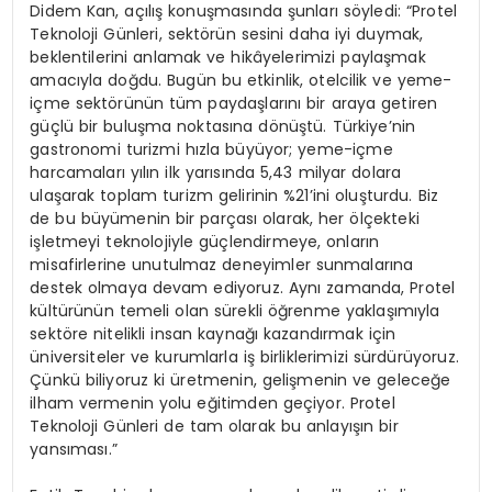
Didem Kan, açılış konuşmasında şunları söyledi: “Protel
Teknoloji Günleri, sektörün sesini daha iyi duymak,
beklentilerini anlamak ve hikâyelerimizi paylaşmak
amacıyla doğdu. Bugün bu etkinlik, otelcilik ve yeme-
içme sektörünün tüm paydaşlarını bir araya getiren
güçlü bir buluşma noktasına dönüştü. Türkiye’nin
gastronomi turizmi hızla büyüyor; yeme-içme
harcamaları yılın ilk yarısında 5,43 milyar dolara
ulaşarak toplam turizm gelirinin %21’ini oluşturdu. Biz
de bu büyümenin bir parçası olarak, her ölçekteki
işletmeyi teknolojiyle güçlendirmeye, onların
misafirlerine unutulmaz deneyimler sunmalarına
destek olmaya devam ediyoruz. Aynı zamanda, Protel
kültürünün temeli olan sürekli öğrenme yaklaşımıyla
sektöre nitelikli insan kaynağı kazandırmak için
üniversiteler ve kurumlarla iş birliklerimizi sürdürüyoruz.
Çünkü biliyoruz ki üretmenin, gelişmenin ve geleceğe
ilham vermenin yolu eğitimden geçiyor. Protel
Teknoloji Günleri de tam olarak bu anlayışın bir
yansıması.”