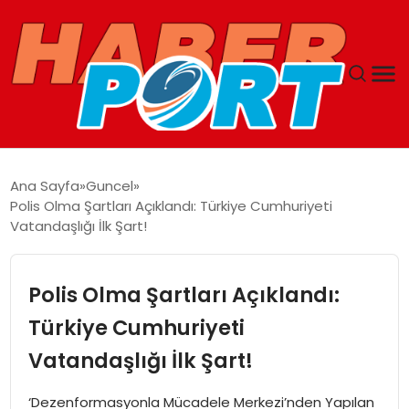
ANASAYFA
Ana Sayfa
Guncel
Polis Olma Şartları Açıklandı: Türkiye Cumhuriyeti
GUNCEL
Vatandaşlığı İlk Şart!
YAŞAM
Polis Olma Şartları Açıklandı:
SAĞLIK
Türkiye Cumhuriyeti
Vatandaşlığı İlk Şart!
SPOR
‘Dezenformasyonla Mücadele Merkezi’nden Yapılan
MAGAZIN