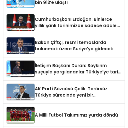
bin 913’e ulaştı
Cumhurbaşkanı Erdoğan: Binlerce
yıllık şanlı tarihimizde sadece adalet
ve merhamet vardır
Bakan Çiftçi, resmi temaslarda
bulunmak üzere Suriye’ye gidecek
İletişim Başkanı Duran: Soykırım
suçuyla yargılananlar Türkiye’ye tarih
dersi veremez
AK Parti Sözcüsü Çelik: Terörsüz
Türkiye sürecinde yeni bir
aşamadayız
A Milli Futbol Takımımız yurda döndü