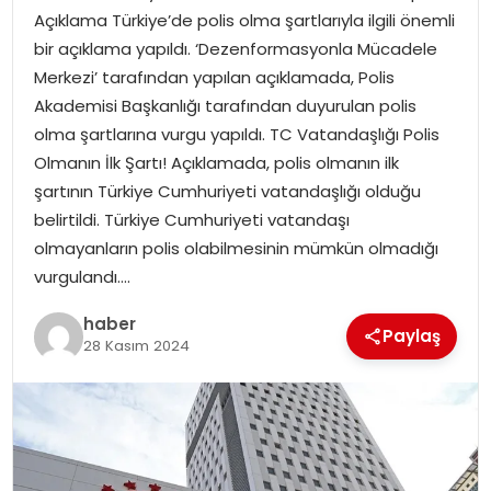
Açıklama Türkiye’de polis olma şartlarıyla ilgili önemli
bir açıklama yapıldı. ‘Dezenformasyonla Mücadele
SPOR
Merkezi’ tarafından yapılan açıklamada, Polis
Akademisi Başkanlığı tarafından duyurulan polis
EĞITIM
olma şartlarına vurgu yapıldı. TC Vatandaşlığı Polis
Olmanın İlk Şartı! Açıklamada, polis olmanın ilk
OTOMOBIL
şartının Türkiye Cumhuriyeti vatandaşlığı olduğu
belirtildi. Türkiye Cumhuriyeti vatandaşı
TEKNOLOJI
olmayanların polis olabilmesinin mümkün olmadığı
vurgulandı….
EKONOMI
haber
Paylaş
28 Kasım 2024