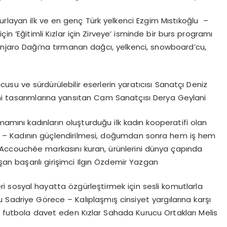
turlayan ilk ve en genç Türk yelkenci Ezgim Mıstıkoğlu –
in ‘Eğitimli Kızlar için Zirveye’ isminde bir burs programı
anjaro Dağı’na tırmanan dağcı, yelkenci, snowboard’cu,
usu ve sürdürülebilir eserlerin yaratıcısı Sanatçı Deniz
ni tasarımlarına yansıtan Cam Sanatçısı Derya Geylani
amını kadınların oluşturduğu ilk kadın kooperatifi olan
t – Kadının güçlendirilmesi, doğumdan sonra hem iş hem
Accouchée markasını kuran, ürünlerini dünya çapında
şan başarılı girişimci Ilgın Özdemir Yazgan
ri sosyal hayatta özgürleştirmek için sesli komutlarla
 Sadriye Görece – Kalıplaşmış cinsiyet yargılarına karşı
ı futbola davet eden Kızlar Sahada Kurucu Ortakları Melis