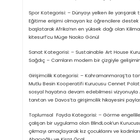
Spor Kategorisi: – Dünyayı yelken ile yarışarak 
Eğitime erişimi olmayan kız öğrencilere destek iç
başlatarak Afrika’nın en yüksek dağı olan Kilim
kitesurf’cu Müge Naoko Gönül
Sanat Kategorisi: – Sustainable Art House Kuruc
Sağdıç – Camların modern bir çizgiyle gelişimi
Girişimcilik Kategorisi: – Kahramanmaraş’ta tam
Mutlu Besin Kooperatifi Kurucusu Cennet Pola
sosyal hayatına devam edebilmesi vizyonuyla 
tanıtan ve Davos’ta girişimcilik hikayesini payla
Toplumsal
Fayda Kategorisi: – Görme engellile
çalışan bir uygulama olan BlindLook’un Kurucusu
çıkmayı amaçlayarak kız çocuklarını ve kadınlar
Abacıoğlu ve Kiraz Öcal