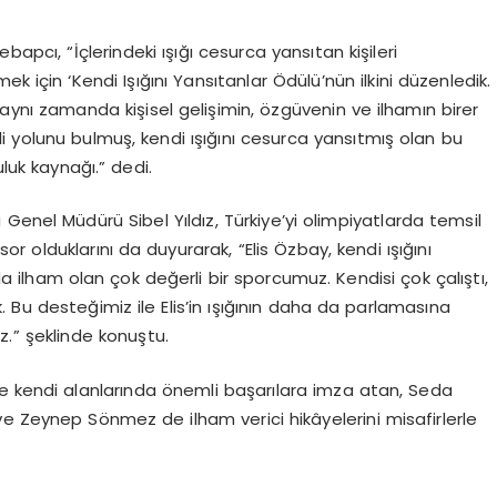
ebapcı, “İçlerindeki ışığı cesurca yansıtan kişileri
 için ‘Kendi Işığını Yansıtanlar Ödülü’nün ilkini düzenledik.
, aynı zamanda kişisel gelişimin, özgüvenin ve ilhamın birer
 yolunu bulmuş, kendi ışığını cesurca yansıtmış olan bu
uluk kaynağı.” dedi.
a Genel Müdürü Sibel Yıldız, Türkiye’yi olimpiyatlarda temsil
r olduklarını da duyurarak, “Elis Özbay, kendi ışığını
a ilham olan çok değerli bir sporcumuz. Kendisi çok çalıştı,
. Bu desteğimiz ile Elis’in ışığının daha da parlamasına
.” şeklinde konuştu.
nde kendi alanlarında önemli başarılara imza atan, Seda
Zeynep Sönmez de ilham verici hikâyelerini misafirlerle