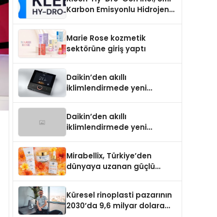
Karbon Emisyonlu Hidrojen
Isıtma Teknolojisinde ISO ve
TSSA Düzenleyici Onaylarını
Marie Rose kozmetik
Aldı
sektörüne giriş yaptı
Daikin’den akıllı
iklimlendirmede yeni
dönem: Madoka Plus
Türkiye’de
Daikin’den akıllı
iklimlendirmede yeni
dönem: Madoka Plus
Türkiye’de
Mirabellix, Türkiye’den
dünyaya uzanan güçlü
büyümesini sürdürüyor
Küresel rinoplasti pazarının
2030’da 9,6 milyar dolara
ulaşması bekleniyor