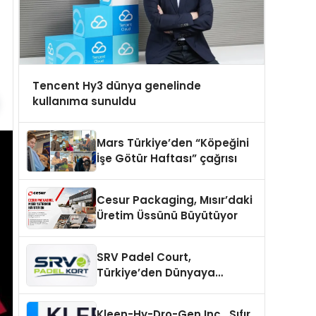
Tencent Hy3 dünya genelinde
kullanıma sunuldu
Mars Türkiye’den “Köpeğini
İşe Götür Haftası” çağrısı
Cesur Packaging, Mısır’daki
Üretim Üssünü Büyütüyor
SRV Padel Court,
Türkiye’den Dünyaya
Uzanan Padel Kort
Üretiminde Güvenin Adresi
Kleen-Hy-Dro-Gen Inc., Sıfır