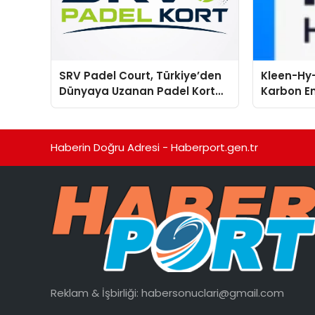
SRV Padel Court, Türkiye’den
Kleen-Hy-
Dünyaya Uzanan Padel Kort
Karbon Em
Üretiminde Güvenin Adresi
Isıtma Te
TSSA Düze
Aldı
Haberin Doğru Adresi - Haberport.gen.tr
Reklam & İşbirliği:
habersonuclari@gmail.com