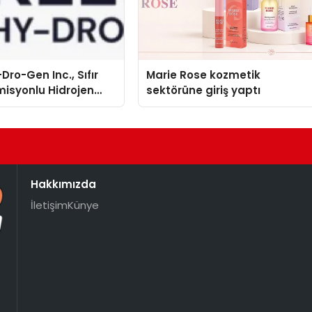
Dro-Gen Inc., Sıfır
Marie Rose kozmetik
isyonlu Hidrojen
sektörüne giriş yaptı
knolojisinde ISO ve
nleyici Onaylarını
Hakkımızda
İletişim
Künye