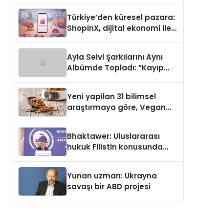
Türkiye’den küresel pazara:
ShopinX, dijital ekonomi ile
gerçek dünya alışverişini bir
araya getirmeyi hedefliyor
Ayla Selvi Şarkılarını Aynı
Albümde Topladı: “Kayıp
Kasetler 1” 31 Temmuz’da
Yayında
Yeni yapilan 31 bilimsel
araştırmaya göre, Vegan
Köpek Maması ve Vegan
Kedi Mamasının İyi
Bhaktawer: Uluslararası
Sindirildiğini Ortaya Koydu
hukuk Filistin konusunda
çifte standart uyguluyor
Yunan uzman: Ukrayna
savaşı bir ABD projesi