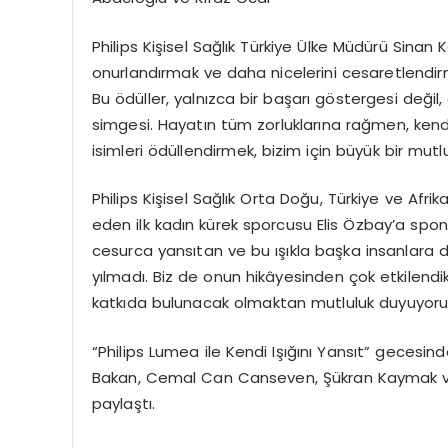
Philips Kişisel Sağlık Türkiye Ülke Müdürü Sinan K
onurlandırmak ve daha nicelerini cesaretlendirmek
Bu ödüller, yalnızca bir başarı göstergesi değil
simgesi. Hayatın tüm zorluklarına rağmen, kendi
isimleri ödüllendirmek, bizim için büyük bir mutl
Philips Kişisel Sağlık Orta Doğu, Türkiye ve Afrik
eden ilk kadın kürek sporcusu Elis Özbay’a sponso
cesurca yansıtan ve bu ışıkla başka insanlara d
yılmadı. Biz de onun hikâyesinden çok etkilendik
katkıda bulunacak olmaktan mutluluk duyuyoruz
“Philips Lumea ile Kendi Işığını Yansıt” gecesi
Bakan, Cemal Can Canseven, Şükran Kaymak ve 
paylaştı.