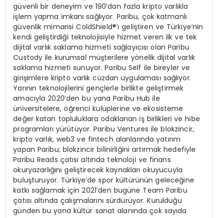
güvenli bir deneyim ve 190’dan fazla kripto varlıkla
işlem yapma imkanı sağlıyor. Paribu, çok katmanlı
güvenlik mimarisi ColdShield®’ı geliştiren ve Türkiye’nin
kendi geliştirdiği teknolojisiyle hizmet veren ilk ve tek
dijital varlık saklama hizmeti sağlayıcısı olan Paribu
Custody ile kurumsal müşterilere yönelik dijital varlık
saklama hizmeti sunuyor. Paribu Self ile bireyler ve
girişimlere kripto varlık cüzdan uygulaması sağlıyor.
Yarının teknolojilerini gençlerle birlikte geliştirmek
amacıyla 2020’den bu yana Paribu Hub ile
üniversitelere, öğrenci kulüplerine ve ekosisteme
değer katan topluluklara odaklanan iş birlikleri ve hibe
programları yürütüyor. Paribu Ventures ile blokzincir,
kripto varlık, web3 ve fintech alanlarında yatırım
yapan Paribu; blokzincir bilinirliğini artırmak hedefiyle
Paribu Reads çatısı altında teknoloji ve finans
okuryazarlığını geliştirecek kaynakları okuyucuyla
buluşturuyor. Türkiye’de spor kültürünün geleceğine
katkı sağlamak için 2021’den bugüne Team Paribu
çatısı altında çalışmalarını sürdürüyor. Kurulduğu
günden bu yana kültür sanat alanında çok sayıda