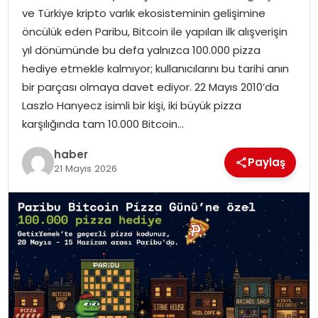
ve Türkiye kripto varlık ekosisteminin gelişimine
öncülük eden Paribu, Bitcoin ile yapılan ilk alışverişin
SPOR
yıl dönümünde bu defa yalnızca 100.000 pizza
hediye etmekle kalmıyor; kullanıcılarını bu tarihi anın
EĞITIM
bir parçası olmaya davet ediyor. 22 Mayıs 2010’da
Laszlo Hanyecz isimli bir kişi, iki büyük pizza
OTOMOBIL
karşılığında tam 10.000 Bitcoin…
TEKNOLOJI
haber
Paylaş
21 Mayıs 2026
EKONOMI