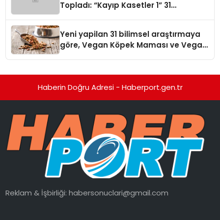
Topladı: “Kayıp Kasetler 1” 31
Temmuz’da Yayında
Yeni yapilan 31 bilimsel araştırmaya
göre, Vegan Köpek Maması ve Vegan
Kedi Mamasının İyi Sindirildiğini
Ortaya Koydu
Haberin Doğru Adresi - Haberport.gen.tr
Reklam & İşbirliği:
habersonuclari@gmail.com