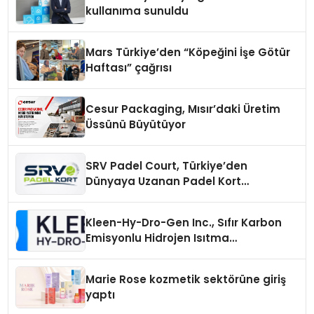
kullanıma sunuldu
Mars Türkiye’den “Köpeğini İşe Götür
Haftası” çağrısı
Cesur Packaging, Mısır’daki Üretim
Üssünü Büyütüyor
SRV Padel Court, Türkiye’den
Dünyaya Uzanan Padel Kort
Üretiminde Güvenin Adresi
Kleen-Hy-Dro-Gen Inc., Sıfır Karbon
Emisyonlu Hidrojen Isıtma
Teknolojisinde ISO ve TSSA
Düzenleyici Onaylarını Aldı
Marie Rose kozmetik sektörüne giriş
yaptı