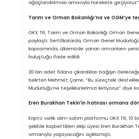
ağaçlandırılması amacıyla harekete geçiyoruz”
Tarım ve Orman Bakanlığı’na ve OGM
’
ye te
OKX TR, Tarım ve Orman Bakanlığı Orman Genel M
paylaştı. Sertifikalarda, Orman Genel Müdürlü
kapsamında, ülkemizde yanan ormanların yenide
buluştuğu ifade edildi.
20 bin adet fidana çıkardıkları bağışın Gelece
belirten Mehmet Çamır, “Bu süreçteki destekl
Müdürlüğü’ne teşekkürlerimizi iletiyoruz” diye k
Eren Burakhan Tekin
’
in hat
ırası ormana d
ö
Kripto varlık alım-satım platformu OKX TR, 10 b
şekilde kaybettikleri ekip üyesi Eren Burakhan T
ormanıyla yaşayacağını açıklamıştı.