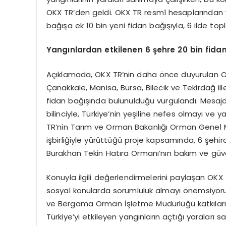
OKX TR’den geldi. OKX TR resmî hesaplarından 
bağışa ek 10 bin yeni fidan bağışıyla, 6 ilde topla
Yangınlardan etkilenen 6 şehre 20 bin fidan
Açıklamada, OKX TR’nin daha önce duyurulan OK
Çanakkale, Manisa, Bursa, Bilecik ve Tekirdağ i
fidan bağışında bulunulduğu vurgulandı. Mesajd
bilinciyle, Türkiye’nin yeşiline nefes olmayı ve 
TR’nin Tarım ve Orman Bakanlığı Orman Genel
işbirliğiyle yürüttüğü proje kapsamında, 6 şehi
Burakhan Tekin Hatıra Ormanı’nın bakım ve gü
Konuyla ilgili değerlendirmelerini paylaşan O
sosyal konularda sorumluluk almayı önemsiyor
ve Bergama Orman İşletme Müdürlüğü katkılarıy
Türkiye’yi etkileyen yangınların açtığı yaraları 