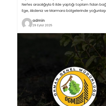
Nefes aracılığıyla 6 ilde yaptığı toplam fidan bağ
Ege, Akdeniz ve Marmara bölgelerinde yoğunlaşa
admin
29 Eylül 2025