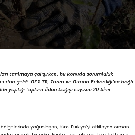
ları sarılmaya çalışırken, bu konuda sorumluluk
undan geldi. OKX TR, Tarım ve Orman Bakanlığı’na bağlı
lde yaptığı toplam fidan bağışı sayısını 20 bine
 bölgelerinde yoğunlaşan, tüm Türkiye’yi etkileyen orman
 konuda sorumlu bir adım kripto para alım-satım platformu