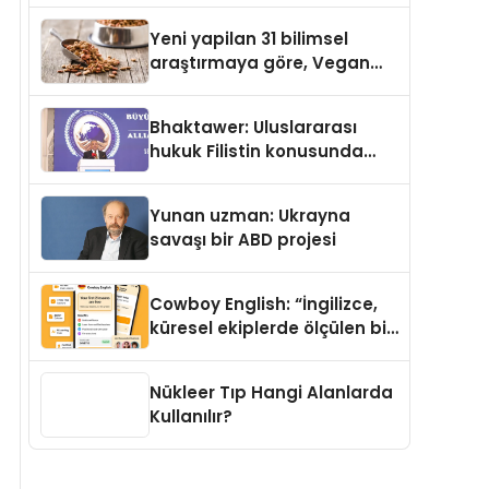
Yayında
Yeni yapilan 31 bilimsel
araştırmaya göre, Vegan
Köpek Maması ve Vegan
Kedi Mamasının İyi
Bhaktawer: Uluslararası
Sindirildiğini Ortaya Koydu
hukuk Filistin konusunda
çifte standart uyguluyor
Yunan uzman: Ukrayna
savaşı bir ABD projesi
Cowboy English: “İngilizce,
küresel ekiplerde ölçülen bir
iş yetkinliğine dönüşüyor”
Nükleer Tıp Hangi Alanlarda
Kullanılır?