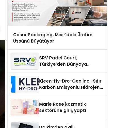
Cesur Packaging, Mısır’daki Üretim
Üssünü Büyütüyor
SRV Padel Court,
Türkiye’den Dünyaya
Uzanan Padel Kort
Üretiminde Güvenin Adresi
Kleen-Hy-Dro-Gen Inc., Sıfır
Karbon Emisyonlu Hidrojen
Isıtma Teknolojisinde ISO ve
TSSA Düzenleyici Onaylarını
Marie Rose kozmetik
Aldı
sektörüne giriş yaptı
Daikin’den akıllı