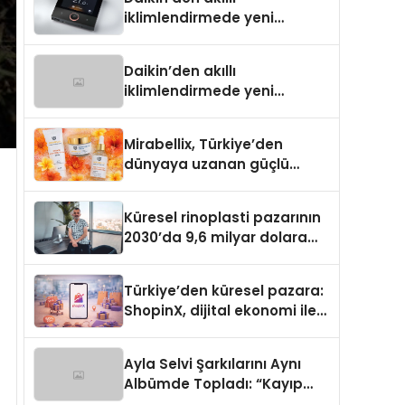
iklimlendirmede yeni
dönem: Madoka Plus
Türkiye’de
Daikin’den akıllı
iklimlendirmede yeni
dönem: Madoka Plus
Türkiye’de
Mirabellix, Türkiye’den
dünyaya uzanan güçlü
büyümesini sürdürüyor
Küresel rinoplasti pazarının
2030’da 9,6 milyar dolara
ulaşması bekleniyor
Türkiye’den küresel pazara:
ShopinX, dijital ekonomi ile
gerçek dünya alışverişini bir
araya getirmeyi hedefliyor
Ayla Selvi Şarkılarını Aynı
Albümde Topladı: “Kayıp
Kasetler 1” 31 Temmuz’da