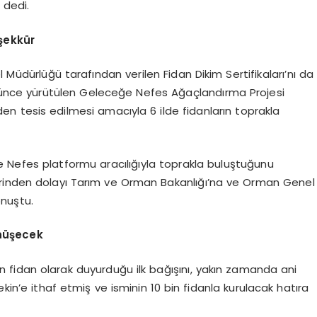
 dedi.
şekkür
üdürlüğü tarafından verilen Fidan Dikim Sertifikaları’nı da
ğünce yürütülen Geleceğe Nefes Ağaçlandırma Projesi
n tesis edilmesi amacıyla 6 ilde fidanların toprakla
ğe Nefes platformu aracılığıyla toprakla buluştuğunu
erinden dolayı Tarım ve Orman Bakanlığı’na ve Orman Genel
onuştu.
nüşecek
in fidan olarak duyurduğu ilk bağışını, yakın zamanda ani
ekin’e ithaf etmiş ve isminin 10 bin fidanla kurulacak hatıra