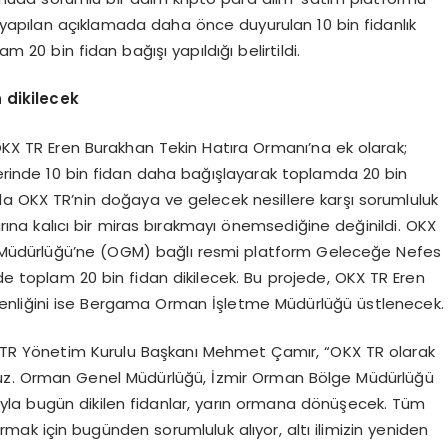
yapılan açıklamada daha önce duyurulan 10 bin fidanlık
m 20 bin fidan bağışı yapıldığı belirtildi.
 dikilecek
X TR Eren Burakhan Tekin Hatıra Ormanı’na ek olarak;
llerinde 10 bin fidan daha bağışlayarak toplamda 20 bin
a OKX TR’nin doğaya ve gelecek nesillere karşı sorumluluk
yarına kalıcı bir miras bırakmayı önemsediğine değinildi. OKX
 Müdürlüğü’ne (OGM) bağlı resmi platform Geleceğe Nefes
rde toplam 20 bin fidan dikilecek. Bu projede, OKX TR Eren
venliğini ise Bergama Orman İşletme Müdürlüğü üstlenecek.
KX TR Yönetim Kurulu Başkanı Mehmet Çamır, “OKX TR olarak
uz. Orman Genel Müdürlüğü, İzmir Orman Bölge Müdürlüğü
la bugün dikilen fidanlar, yarın ormana dönüşecek. Tüm
sarmak için bugünden sorumluluk alıyor, altı ilimizin yeniden