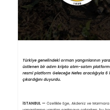
Türkiye genelindeki orman yangınlarının yara
üstlenen bir adım kripto alı
m-sat
ım platform
resmi platform Geleceğe Nefes aracılığıyla 6 i
çıkardığını duyurdu.
İSTANBUL
—
Özellikle Ege, Akdeniz ve Marmara
yangınlarının yaraları sarılmaya çalışırken, bu