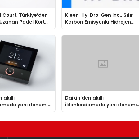
 Court, Türkiye’den
Kleen-Hy-Dro-Gen Inc., Sıfır
Uzanan Padel Kort
Karbon Emisyonlu Hidrojen
de Güvenin Adresi
Isıtma Teknolojisinde ISO ve
TSSA Düzenleyici Onaylarını
Aldı
 akıllı
Daikin’den akıllı
dirmede yeni dönem:
iklimlendirmede yeni dönem:
lus Türkiye’de
Madoka Plus Türkiye’de