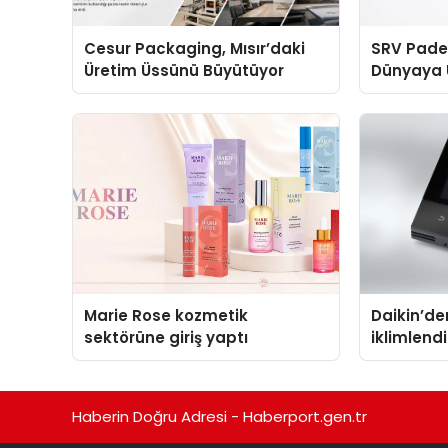
Cesur Packaging, Mısır’daki
SRV Padel
Üretim Üssünü Büyütüyor
Dünyaya 
Üretimin
Marie Rose kozmetik
Daikin’den
sektörüne giriş yaptı
iklimlen
Madoka P
Haberin Doğru Adresi - Haberport.gen.tr