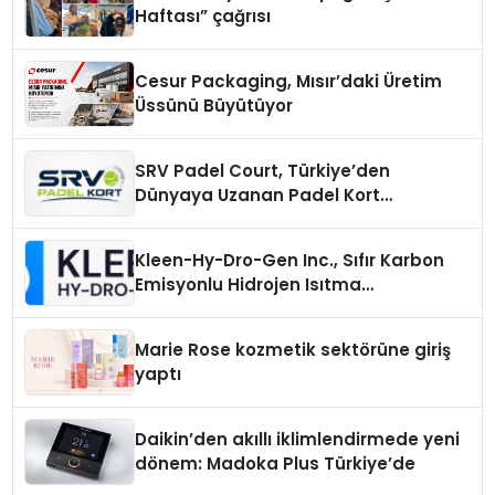
Haftası” çağrısı
Cesur Packaging, Mısır’daki Üretim
Üssünü Büyütüyor
SRV Padel Court, Türkiye’den
Dünyaya Uzanan Padel Kort
Üretiminde Güvenin Adresi
Kleen-Hy-Dro-Gen Inc., Sıfır Karbon
Emisyonlu Hidrojen Isıtma
Teknolojisinde ISO ve TSSA
Düzenleyici Onaylarını Aldı
Marie Rose kozmetik sektörüne giriş
yaptı
Daikin’den akıllı iklimlendirmede yeni
dönem: Madoka Plus Türkiye’de