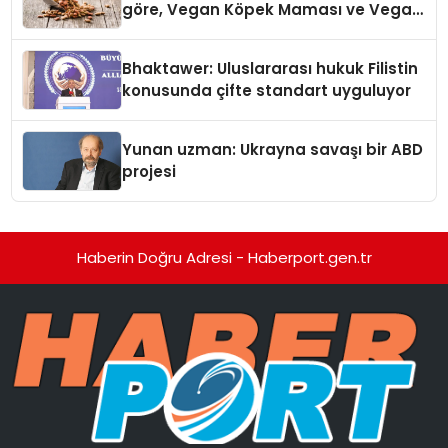
göre, Vegan Köpek Maması ve Vegan
Kedi Mamasının İyi Sindirildiğini
Ortaya Koydu
Bhaktawer: Uluslararası hukuk Filistin
konusunda çifte standart uyguluyor
Yunan uzman: Ukrayna savaşı bir ABD
projesi
Haberin Doğru Adresi - Haberport.gen.tr