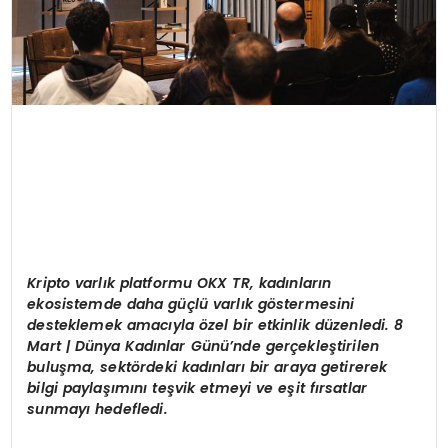
Kripto varlık platformu OKX TR, kadınların
ekosistemde daha güçlü varlık g
ö
stermesini
desteklemek amacıyla
ö
zel bir etkinlik düzenledi. 8
Mart | Dünya Kadınlar Günü’nde gerçekleştirilen
buluşma, sekt
ö
rdeki kadınları bir araya getirerek
bilgi paylaşımını teşvik etmeyi ve eş
it f
ırsatlar
sunmayı hedefledi.