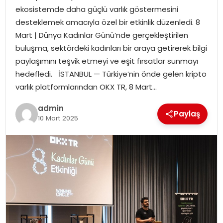
ekosistemde daha güçlü varlık göstermesini
desteklemek amacıyla özel bir etkinlik düzenledi. 8
SPOR
Mart | Dünya Kadınlar Günü’nde gerçekleştirilen
buluşma, sektördeki kadınları bir araya getirerek bilgi
EĞITIM
paylaşımını teşvik etmeyi ve eşit fırsatlar sunmayı
hedefledi. İSTANBUL — Türkiye’nin önde gelen kripto
OTOMOBIL
varlık platformlarından OKX TR, 8 Mart…
TEKNOLOJI
admin
Paylaş
10 Mart 2025
EKONOMI