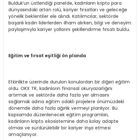
Bulduk’un üstlendiği panelde, kadınların kripto para
dünyasındaki artan rolü, kariyer fırsatları ve geleceğe
yönelik beklentiler ele alındı. Katılımcılar, sektörde
başarılı kadın liderlerden ilham alırken, bilgi ve deneyim
paylaşımıyla kariyer yollarını şekillendirme fırsatı buldu.
Eğitim ve fırsat eş
itli
ği
ö
n planda
Etkinlikte üzerinde durulan konulardan bir diğeri eğitim
oldu. OKX TR, kadınların finansal okuryazarlığını
artırmak ve sektörde daha fazla yer almasını
sağlamak adına eğitim odaklı projelere önümüzdeki
dönemde daha fazla ağırlık vermeyi planlıyor. Bu
kapsamda düzenlenecek eğitim programları,
kadınların kripto ekosistemine daha kolay adapte
olması ve sürdürülebilir bir kariyer inşa etmesi
amaçlanıyor.