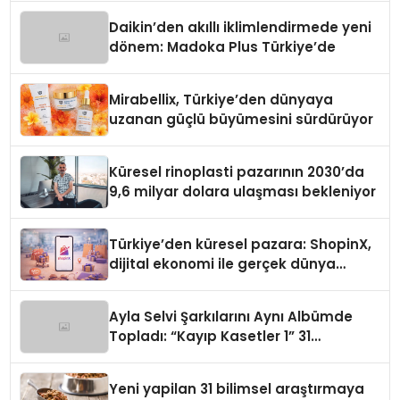
Daikin’den akıllı iklimlendirmede yeni
dönem: Madoka Plus Türkiye’de
Mirabellix, Türkiye’den dünyaya
uzanan güçlü büyümesini sürdürüyor
Küresel rinoplasti pazarının 2030’da
9,6 milyar dolara ulaşması bekleniyor
Türkiye’den küresel pazara: ShopinX,
dijital ekonomi ile gerçek dünya
alışverişini bir araya getirmeyi
hedefliyor
Ayla Selvi Şarkılarını Aynı Albümde
Topladı: “Kayıp Kasetler 1” 31
Temmuz’da Yayında
Yeni yapilan 31 bilimsel araştırmaya