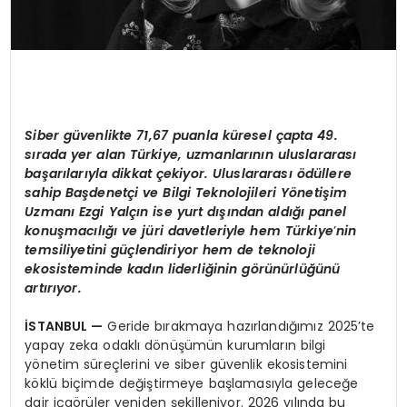
Siber güvenlikte 71,67 puanla küresel çapta 49.
sırada yer alan Türkiye, uzmanlarının uluslararası
başarılarıyla dikkat çekiyor. Uluslararası ödüllere
sahip Başdenetçi ve Bilgi Teknolojileri Y
ö
netişim
Uzmanı Ezgi Yalçın ise yurt dışından aldığı panel
konuş
mac
ılığı ve jüri davetleriyle hem Türkiye
’
nin
temsiliyetini güçlendiriyor hem de teknoloji
ekosisteminde kadın liderliğinin g
ö
rünürlüğünü
artırıyor.
İSTANBUL
—
Geride bırakmaya hazırlandığımız 2025’te
yapay zeka odaklı dönüşümün kurumların bilgi
yönetim süreçlerini ve siber güvenlik ekosistemini
köklü biçimde değiştirmeye başlamasıyla geleceğe
dair içgörüler yeniden şekilleniyor. 2026 yılında bu