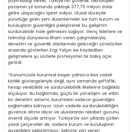
yayımladığı veriler, Türkiye’nin güvenlik teknolojileri
pazarının yıl sonunda yaklaşık 377,75 milyon dolar
gelire ulaşacağını işaret ediyor. Ulusal düzeyde
yürürlüğe giren yeni düzenlemeler ise tüm kurum ve
kuruluşların güvenliğini pekiştirerek bu gelişimin
sürdürülebilir hale gelmesini sağlıyor. Genç liderlere ve
teknoloji dünyasına ilham veren çalışmalarıyla,
denetim ve güvenlik alanlarında geleceğin yöneticileri
arasında gösterilen Ezgi Yalçın ise kaydedilen
gelişmelere şu sözlerle profesyonel bir bakış açısı
getirdi:
“Günümüzde kurumsal başarı yalnızca kısa vadeli
kârlılık göstergeleriyle değil, aynı zamanda şeffaflık,
hesap verebilirlik ve sürdürülebilirlik ilkelerine bağlılıkla
ölçülüyor. Bu bağlamda, güçlü bir yönetişim ve etkin
bir denetim sistemi, kurumların sadece güvenliğini
sağlamakla kalmıyor. Uzun vadede sürdürülebilirliğini
güvence altına alıyor ve uluslararası rekabet gücünü
önemli ölçüde artırıyor. Türkiye’de son yıllarda çizilen
yasal çerçeveler de, sadece kurum ve kuruluşların
güvenliğini pekiştirmiyor. Sektöre yön veren