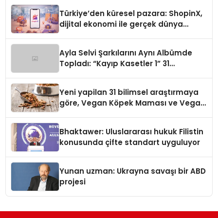
Türkiye’den küresel pazara: ShopinX,
dijital ekonomi ile gerçek dünya
alışverişini bir araya getirmeyi
hedefliyor
Ayla Selvi Şarkılarını Aynı Albümde
Topladı: “Kayıp Kasetler 1” 31
Temmuz’da Yayında
Yeni yapilan 31 bilimsel araştırmaya
göre, Vegan Köpek Maması ve Vegan
Kedi Mamasının İyi Sindirildiğini
Ortaya Koydu
Bhaktawer: Uluslararası hukuk Filistin
konusunda çifte standart uyguluyor
Yunan uzman: Ukrayna savaşı bir ABD
projesi