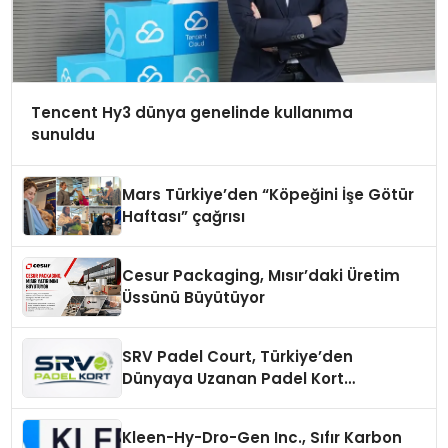
Tencent Hy3 dünya genelinde kullanıma
sunuldu
Mars Türkiye’den “Köpeğini İşe Götür
Haftası” çağrısı
Cesur Packaging, Mısır’daki Üretim
Üssünü Büyütüyor
SRV Padel Court, Türkiye’den
Dünyaya Uzanan Padel Kort
Üretiminde Güvenin Adresi
Kleen-Hy-Dro-Gen Inc., Sıfır Karbon