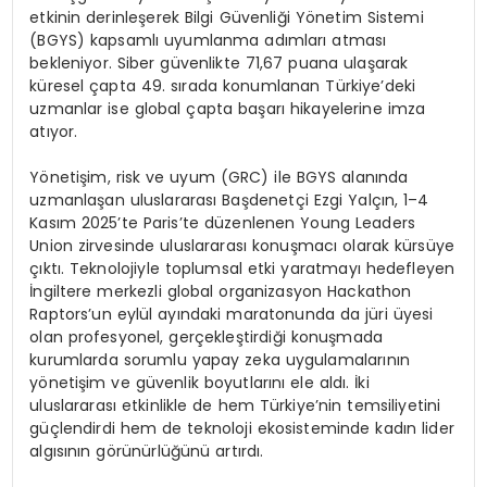
etkinin derinleşerek Bilgi Güvenliği Yönetim Sistemi
(BGYS) kapsamlı uyumlanma adımları atması
bekleniyor. Siber güvenlikte 71,67 puana ulaşarak
küresel çapta 49. sırada konumlanan Türkiye’deki
uzmanlar ise global çapta başarı hikayelerine imza
atıyor.
Yönetişim, risk ve uyum (GRC) ile BGYS alanında
uzmanlaşan uluslararası Başdenetçi Ezgi Yalçın, 1–4
Kasım 2025’te Paris’te düzenlenen Young Leaders
Union zirvesinde uluslararası konuşmacı olarak kürsüye
çıktı. Teknolojiyle toplumsal etki yaratmayı hedefleyen
İngiltere merkezli global organizasyon Hackathon
Raptors’un eylül ayındaki maratonunda da jüri üyesi
olan profesyonel, gerçekleştirdiği konuşmada
kurumlarda sorumlu yapay zeka uygulamalarının
yönetişim ve güvenlik boyutlarını ele aldı. İki
uluslararası etkinlikle de hem Türkiye’nin temsiliyetini
güçlendirdi hem de teknoloji ekosisteminde kadın lider
algısının görünürlüğünü artırdı.