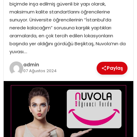
biçimde inşa edilmiş güvenli bir yapı olarak,
maksimum kalite standartlarını öğrencilerine
SPOR
sunuyor. Üniversite öğrencilerinin “İstanbul’da
nerede kalacağım” sorusuna karşılık yaptıkları
EĞITIM
aramalarda, en çok tercih edilen lokasyonların
başında yer aldığını gördüğü Beşiktaş, Nuvola’nın da
OTOMOBIL
yuvası….
TEKNOLOJI
admin
Paylaş
07 Ağustos 2024
EKONOMI