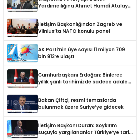
Yardımcılığına Ahmet Hamdi Atalay
atandı
İletişim Başkanlığından Zagreb ve
Vilnius’ta NATO konulu panel
AK Parti’nin üye sayısı 11 milyon 709
bin 913’e ulaştı
Cumhurbaşkanı Erdoğan: Binlerce
yıllık şanlı tarihimizde sadece adalet
ve merhamet vardır
Bakan Çiftçi, resmi temaslarda
bulunmak üzere Suriye’ye gidecek
İletişim Başkanı Duran: Soykırım
suçuyla yargılananlar Türkiye’ye tarih
dersi veremez