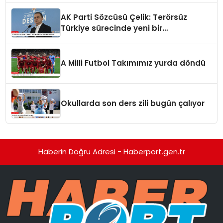
AK Parti Sözcüsü Çelik: Terörsüz
Türkiye sürecinde yeni bir
aşamadayız
A Milli Futbol Takımımız yurda döndü
Okullarda son ders zili bugün çalıyor
Haberin Doğru Adresi - Haberport.gen.tr