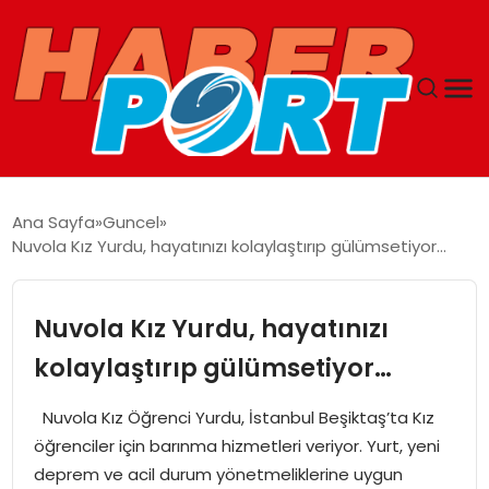
ANASAYFA
Ana Sayfa
Guncel
Nuvola Kız Yurdu, hayatınızı kolaylaştırıp gülümsetiyor…
GUNCEL
YAŞAM
Nuvola Kız Yurdu, hayatınızı
kolaylaştırıp gülümsetiyor…
SAĞLIK
Nuvola Kız Öğrenci Yurdu, İstanbul Beşiktaş’ta Kız
SPOR
öğrenciler için barınma hizmetleri veriyor. Yurt, yeni
deprem ve acil durum yönetmeliklerine uygun
MAGAZIN