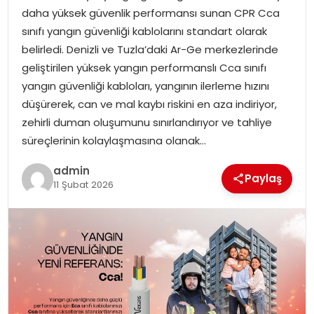
daha yüksek güvenlik performansı sunan CPR Cca
sınıfı yangın güvenliği kablolarını standart olarak
SPOR
belirledi. Denizli ve Tuzla’daki Ar-Ge merkezlerinde
geliştirilen yüksek yangın performanslı Cca sınıfı
EĞITIM
yangın güvenliği kabloları, yangının ilerleme hızını
düşürerek, can ve mal kaybı riskini en aza indiriyor,
OTOMOBIL
zehirli duman oluşumunu sınırlandırıyor ve tahliye
süreçlerinin kolaylaşmasına olanak…
TEKNOLOJI
admin
Paylaş
EKONOMI
11 Şubat 2026