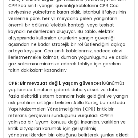
CPR Eca sınıfı yangın güvenliği kablolarını CPR Cca
seviyesine yükseltme kararı aldık. İstanbul İtfaiyesi’nin
verilerine göre, her yıl meydana gelen yangınların
önemli bir bölümü ‘elektrik kontağı’ veya tesisat
kaynaklı nedenlerden oluşuyor. Bu tablo, elektrik
altyapısında kullanılan ürünlerin yangın güvenliği
açısından ne kadar stratejik bir rol üstlendiğini açıkça
ortaya koyuyor. Cca sınıfı kablolarımız, sadece alevi
ilerletmemekle kalmaz; duman yoğunluğunu ve asidik
gaz salınımını minimize ederek tahliye için gereken
“altın dakikaları” kazandırır.”
CPR: Bir mevzuat değil, yaş
am g
üvencesi
Günümüz
yapılarında binaların giderek daha yüksek ve daha
fazla elektrikli sistem barındırır hale geldiğini ve yangın
risk profilinin arttığını belirten Atilla Kurtiş, bu noktada
Yapı Malzemeleri Yönetmeliği’nin (CPR) kritik bir
referans çerçevesi sunduğunu vurguladı. CPR’ın
yalnızca bir ‘uyum’ konusu değil; insanları, varlıkları ve
kritik altyapıları korumak için geliştirilmiş
yönetmeliklerden biri olduğunu belirterek şunları ekledi: