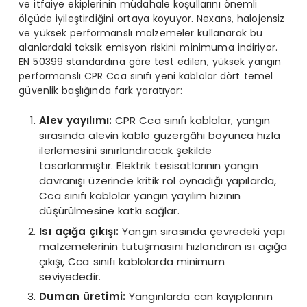
ve itfaiye ekiplerinin müdahale koşullarını önemli
ölçüde iyileştirdiğini ortaya koyuyor. Nexans, halojensiz
ve yüksek performanslı malzemeler kullanarak bu
alanlardaki toksik emisyon riskini minimuma indiriyor.
EN 50399 standardına göre test edilen, yüksek yangın
performanslı CPR Cca sınıfı yeni kablolar dört temel
güvenlik başlığında fark yaratıyor:
Alev yayılımı:
CPR Cca sınıfı kablolar, yangın
sırasında alevin kablo güzergâhı boyunca hızla
ilerlemesini sınırlandıracak şekilde
tasarlanmıştır. Elektrik tesisatlarının yangın
davranışı üzerinde kritik rol oynadığı yapılarda,
Cca sınıfı kablolar yangın yayılım hızının
düşürülmesine katkı sağlar.
Isı açığa çıkışı:
Yangın sırasında çevredeki yapı
malzemelerinin tutuşmasını hızlandıran ısı açığa
çıkışı, Cca sınıfı kablolarda minimum
seviyededir.
Duman
ü
retimi:
Yangınlarda can kayıplarının