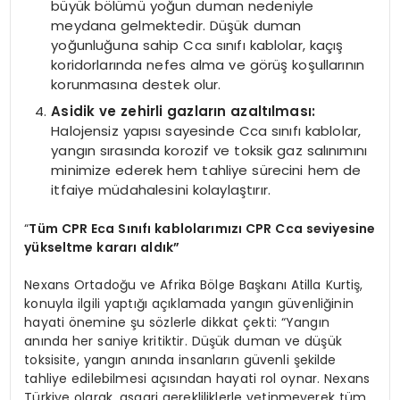
büyük bölümü yoğun duman nedeniyle
meydana gelmektedir. Düşük duman
yoğunluğuna sahip Cca sınıfı kablolar, kaçış
koridorlarında nefes alma ve görüş koşullarının
korunmasına destek olur.
Asidik ve zehirli gazların azaltılması:
Halojensiz yapısı sayesinde Cca sınıfı kablolar,
yangın sırasında korozif ve toksik gaz salınımını
minimize ederek hem tahliye sürecini hem de
itfaiye müdahalesini kolaylaştırır.
“
Tü
m CPR Eca S
ınıfı kablolarımızı CPR Cca seviyesine
yükseltme kararı aldık”
Nexans Ortadoğu ve Afrika Bölge Başkanı Atilla Kurtiş,
konuyla ilgili yaptığı açıklamada yangın güvenliğinin
hayati önemine şu sözlerle dikkat çekti: “Yangın
anında her saniye kritiktir. Düşük duman ve düşük
toksisite, yangın anında insanların güvenli şekilde
tahliye edilebilmesi açısından hayati rol oynar. Nexans
Türkiye olarak, asgari gerekliliklerle yetinmeyerek tüm