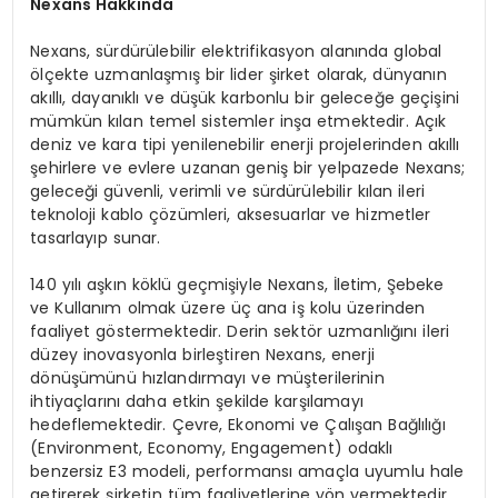
Nexans Hakkında
Nexans, sürdürülebilir elektrifikasyon alanında global
ölçekte uzmanlaşmış bir lider şirket olarak, dünyanın
akıllı, dayanıklı ve düşük karbonlu bir geleceğe geçişini
mümkün kılan temel sistemler inşa etmektedir. Açık
deniz ve kara tipi yenilenebilir enerji projelerinden akıllı
şehirlere ve evlere uzanan geniş bir yelpazede Nexans;
geleceği güvenli, verimli ve sürdürülebilir kılan ileri
teknoloji kablo çözümleri, aksesuarlar ve hizmetler
tasarlayıp sunar.
140 yılı aşkın köklü geçmişiyle Nexans, İletim, Şebeke
ve Kullanım olmak üzere üç ana iş kolu üzerinden
faaliyet göstermektedir. Derin sektör uzmanlığını ileri
düzey inovasyonla birleştiren Nexans, enerji
dönüşümünü hızlandırmayı ve müşterilerinin
ihtiyaçlarını daha etkin şekilde karşılamayı
hedeflemektedir. Çevre, Ekonomi ve Çalışan Bağlılığı
(Environment, Economy, Engagement) odaklı
benzersiz E3 modeli, performansı amaçla uyumlu hale
getirerek şirketin tüm faaliyetlerine yön vermektedir.