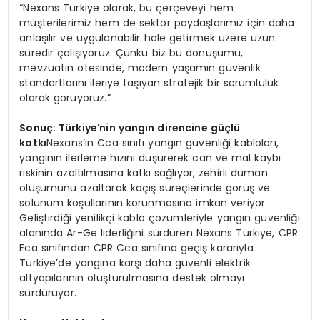
“Nexans Türkiye olarak, bu çerçeveyi hem
müşterilerimiz hem de sektör paydaşlarımız için daha
anlaşılır ve uygulanabilir hale getirmek üzere uzun
süredir çalışıyoruz. Çünkü biz bu dönüşümü,
mevzuatın ötesinde, modern yaşamın güvenlik
standartlarını ileriye taşıyan stratejik bir sorumluluk
olarak görüyoruz.”
Sonuç: Türkiye
’
nin yangın direncine güçlü
katkı
Nexans’ın Cca sınıfı yangın güvenliği kabloları,
yangının ilerleme hızını düşürerek can ve mal kaybı
riskinin azaltılmasına katkı sağlıyor, zehirli duman
oluşumunu azaltarak kaçış süreçlerinde görüş ve
solunum koşullarının korunmasına imkan veriyor.
Geliştirdiği yenilikçi kablo çözümleriyle yangın güvenliği
alanında Ar-Ge liderliğini sürdüren Nexans Türkiye, CPR
Eca sınıfından CPR Cca sınıfına geçiş kararıyla
Türkiye’de yangına karşı daha güvenli elektrik
altyapılarının oluşturulmasına destek olmayı
sürdürüyor.