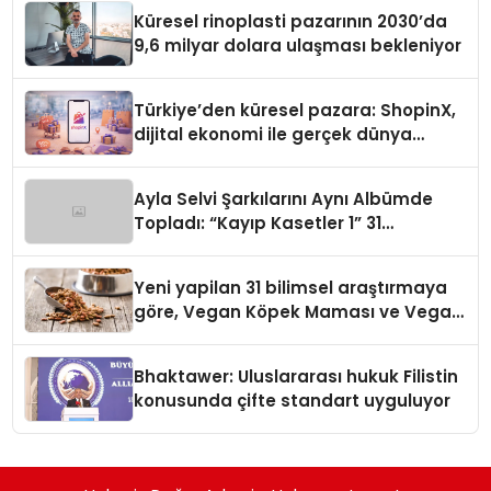
Küresel rinoplasti pazarının 2030’da
9,6 milyar dolara ulaşması bekleniyor
Türkiye’den küresel pazara: ShopinX,
dijital ekonomi ile gerçek dünya
alışverişini bir araya getirmeyi
hedefliyor
Ayla Selvi Şarkılarını Aynı Albümde
Topladı: “Kayıp Kasetler 1” 31
Temmuz’da Yayında
Yeni yapilan 31 bilimsel araştırmaya
göre, Vegan Köpek Maması ve Vegan
Kedi Mamasının İyi Sindirildiğini
Ortaya Koydu
Bhaktawer: Uluslararası hukuk Filistin
konusunda çifte standart uyguluyor