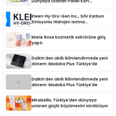
Dünyaya Uzanan Padel Kort
Üretiminde Güvenin Adresi
Kleen-Hy-Dro-Gen Inc., Sıfır Karbon
Emisyonlu Hidrojen Isıtma
Teknolojisinde ISO ve TSSA
Düzenleyici Onaylarını Aldı
Marie Rose kozmetik sektörüne giriş
yaptı
Daikin’den akıllı iklimlendirmede yeni
dönem: Madoka Plus Türkiye’de
Daikin’den akıllı iklimlendirmede yeni
dönem: Madoka Plus Türkiye’de
Mirabellix, Türkiye’den dünyaya
uzanan güçlü büyümesini sürdürüyor