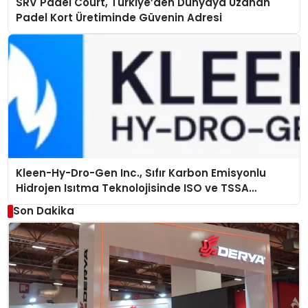
SRV Padel Court, Türkiye’den Dünyaya Uzanan
Padel Kort Üretiminde Güvenin Adresi
Kleen-Hy-Dro-Gen Inc., Sıfır Karbon Emisyonlu
Hidrojen Isıtma Teknolojisinde ISO ve TSSA
Düzenleyici Onaylarını Aldı
Son Dakika