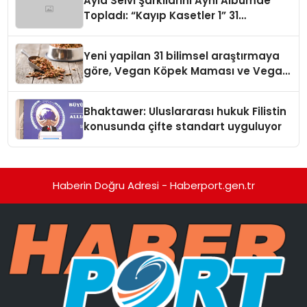
Ayla Selvi Şarkılarını Aynı Albümde
Topladı: “Kayıp Kasetler 1” 31
Temmuz’da Yayında
Yeni yapilan 31 bilimsel araştırmaya
göre, Vegan Köpek Maması ve Vegan
Kedi Mamasının İyi Sindirildiğini
Ortaya Koydu
Bhaktawer: Uluslararası hukuk Filistin
konusunda çifte standart uyguluyor
Haberin Doğru Adresi - Haberport.gen.tr