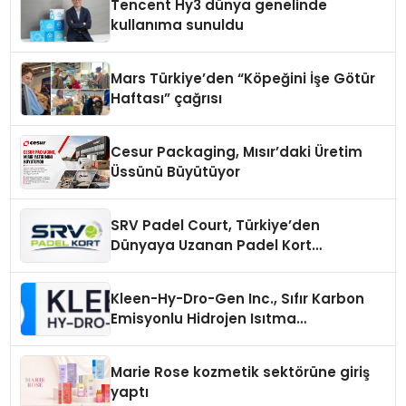
Tencent Hy3 dünya genelinde
kullanıma sunuldu
Mars Türkiye’den “Köpeğini İşe Götür
Haftası” çağrısı
Cesur Packaging, Mısır’daki Üretim
Üssünü Büyütüyor
SRV Padel Court, Türkiye’den
Dünyaya Uzanan Padel Kort
Üretiminde Güvenin Adresi
Kleen-Hy-Dro-Gen Inc., Sıfır Karbon
Emisyonlu Hidrojen Isıtma
Teknolojisinde ISO ve TSSA
Düzenleyici Onaylarını Aldı
Marie Rose kozmetik sektörüne giriş
yaptı