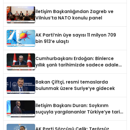
atandı
İletişim Başkanlığından Zagreb ve
Vilnius’ta NATO konulu panel
AK Parti’nin üye sayısı 11 milyon 709
bin 913’e ulaştı
Cumhurbaşkanı Erdoğan: Binlerce
yıllık şanlı tarihimizde sadece adalet
ve merhamet vardır
Bakan Çiftçi, resmi temaslarda
bulunmak üzere Suriye’ye gidecek
İletişim Başkanı Duran: Soykırım
suçuyla yargılananlar Türkiye’ye tarih
dersi veremez
AK Parti Sözcüsü Çelik: Terörsüz