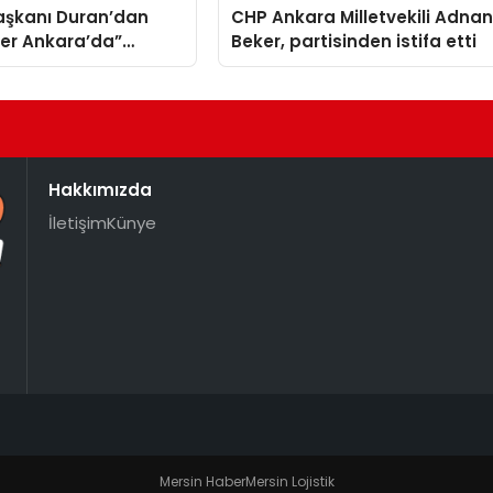
Başkanı Duran’dan
CHP Ankara Milletvekili Adna
ler Ankara’da”
Beker, partisinden istifa etti
 paylaşımı
Hakkımızda
İletişim
Künye
Mersin Haber
Mersin Lojistik