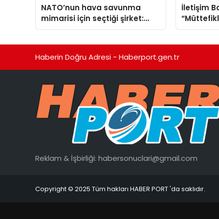
NATO’nun hava savunma
İletişim 
mimarisi için seçtiği şirket:
“Müttefik
ASELSAN
programı
Haberin Doğru Adresi - Haberport.gen.tr
Reklam & İşbirliği:
habersonuclari@gmail.com
Copyright © 2025 Tüm hakları HABER PORT 'da saklıdır.