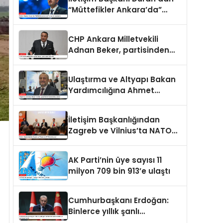
“Müttefikler Ankara’da”
programı paylaşımı
CHP Ankara Milletvekili
Adnan Beker, partisinden
istifa etti
Ulaştırma ve Altyapı Bakan
Yardımcılığına Ahmet
Hamdi Atalay atandı
İletişim Başkanlığından
Zagreb ve Vilnius’ta NATO
konulu panel
AK Parti’nin üye sayısı 11
milyon 709 bin 913’e ulaştı
Cumhurbaşkanı Erdoğan:
Binlerce yıllık şanlı
tarihimizde sadece adalet