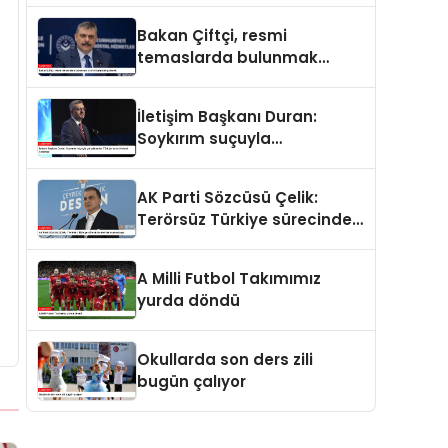
ve merhamet vardır
Bakan Çiftçi, resmi
temaslarda bulunmak
üzere Suriye’ye gidecek
İletişim Başkanı Duran:
Soykırım suçuyla
yargılananlar Türkiye’ye
tarih dersi veremez
AK Parti Sözcüsü Çelik:
Terörsüz Türkiye sürecinde
yeni bir aşamadayız
A Milli Futbol Takımımız
yurda döndü
Okullarda son ders zili
bugün çalıyor