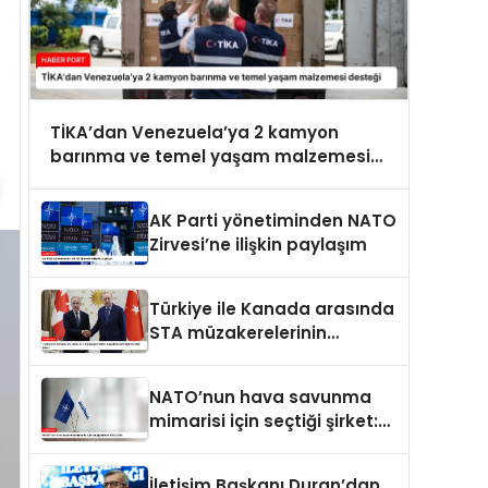
TİKA’dan Venezuela’ya 2 kamyon
barınma ve temel yaşam malzemesi
desteği
AK Parti yönetiminden NATO
Zirvesi’ne ilişkin paylaşım
Türkiye ile Kanada arasında
STA müzakerelerinin
başlatılmasına ilişkin ortak
bildiri
NATO’nun hava savunma
mimarisi için seçtiği şirket:
ASELSAN
İletişim Başkanı Duran’dan