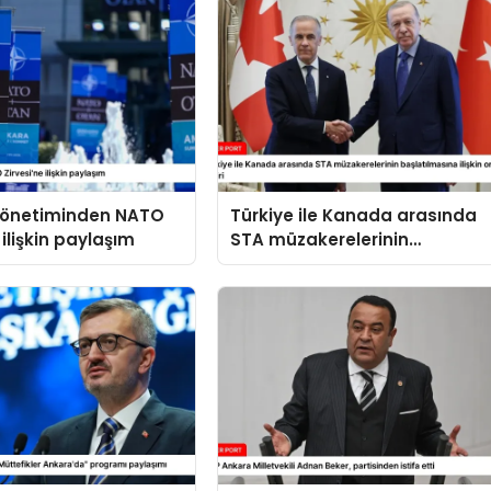
 yönetiminden NATO
Türkiye ile Kanada arasında
 ilişkin paylaşım
STA müzakerelerinin
başlatılmasına ilişkin ortak
bildiri