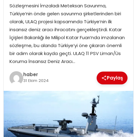
Sözleşmesini İmzaladı Meteksan Savunma,
Türkiye’nin önde gelen savunma şirketlerinden biri
SPOR
olarak, ULAQ projesi kapsamında Türkiye’nin ilk
insansız deniz aracı ihracatını gerçekleştirdi. Katar
EĞITIM
İçişleri Bakanlığı ile Milipol Katar Fuarı’nda imzalanan
sözleşme, bu alanda Türkiye’yi öne çıkaran önemli
OTOMOBIL
bir adım olarak kayda geçti. ULAQ 11 PSV Liman/Üs
Koruma İnsansız Deniz Aracı…
TEKNOLOJI
haber
Paylaş
EKONOMI
31 Ekim 2024