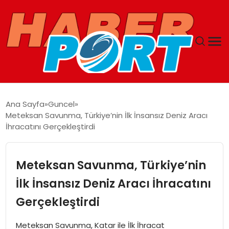
ANASAYFA
Ana Sayfa
Guncel
Meteksan Savunma, Türkiye’nin İlk İnsansız Deniz Aracı
GUNCEL
İhracatını Gerçekleştirdi
YAŞAM
Meteksan Savunma, Türkiye’nin
SAĞLIK
İlk İnsansız Deniz Aracı İhracatını
Gerçekleştirdi
SPOR
Meteksan Savunma, Katar ile İlk İhracat
MAGAZIN