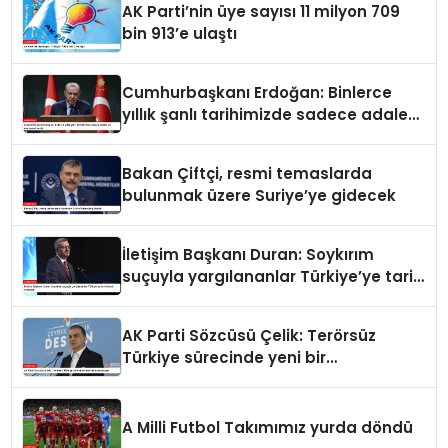
AK Parti’nin üye sayısı 11 milyon 709
bin 913’e ulaştı
Cumhurbaşkanı Erdoğan: Binlerce
yıllık şanlı tarihimizde sadece adalet
ve merhamet vardır
Bakan Çiftçi, resmi temaslarda
bulunmak üzere Suriye’ye gidecek
İletişim Başkanı Duran: Soykırım
suçuyla yargılananlar Türkiye’ye tarih
dersi veremez
AK Parti Sözcüsü Çelik: Terörsüz
Türkiye sürecinde yeni bir
aşamadayız
A Milli Futbol Takımımız yurda döndü