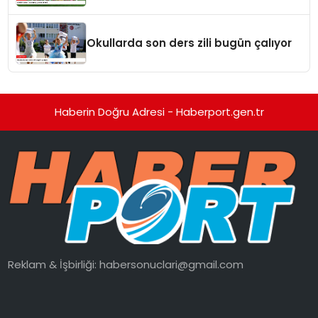
Okullarda son ders zili bugün çalıyor
Haberin Doğru Adresi - Haberport.gen.tr
Reklam & İşbirliği:
habersonuclari@gmail.com