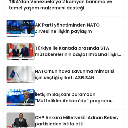
TİKA’dan Venezuela’ya 2 kamyon barınma ve
temel yaşam malzemesi desteği
AK Parti yönetiminden NATO
Zirvesi’ne ilişkin paylaşım
Türkiye ile Kanada arasında STA
müzakerelerinin başlatılmasına ilişkin
ortak bildiri
NATO’nun hava savunma mimarisi
için seçtiği şirket: ASELSAN
İletişim Başkanı Duran’dan
“Müttefikler Ankara’da” programı
paylaşımı
CHP Ankara Milletvekili Adnan Beker,
partisinden istifa etti