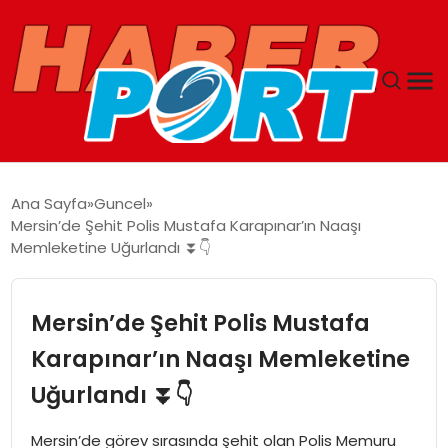
ANASAYFA
Ana Sayfa
Guncel
Mersin’de Şehit Polis Mustafa Karapınar’ın Naaşı
GUNCEL
Memleketine Uğurlandı ⏬👇
YAŞAM
Mersin’de Şehit Polis Mustafa
SAĞLIK
Karapınar’ın Naaşı Memleketine
Uğurlandı ⏬👇
SPOR
Mersin’de görev sırasında şehit olan Polis Memuru
MAGAZIN