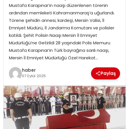
Mustafa Karapınar’ın naaşı düzenlenen törenin
ardından memleketi Kahramanmaraş’a uğurlandı.
SPOR
Törene şehidin annesi, kardeşi, Mersin Valisi, İl
Emniyet Müdürü, İl Jandarma Komutanı ve polisler
EĞITIM
katıldı. Şehit Polisin Naaşı Mersin İl Emniyet
Müdürlüğü’ne Getirildi 28 yaşındaki Polis Memuru
OTOMOBIL
Mustafa Karapınar’ın Türk bayrağına sarılı naaşı,
Mersin İl Emniyet Müdürlüğü Özel Harekat…
TEKNOLOJI
haber
Paylaş
EKONOMI
07 Eylül 2025