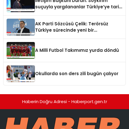
İletişim Başkanı Duran: Soykırım
suçuyla yargılananlar Türkiye’ye tarih
dersi veremez
AK Parti Sözcüsü Çelik: Terörsüz
Türkiye sürecinde yeni bir
aşamadayız
A Milli Futbol Takımımız yurda döndü
Okullarda son ders zili bugün çalıyor
Haberin Doğru Adresi - Haberport.gen.tr