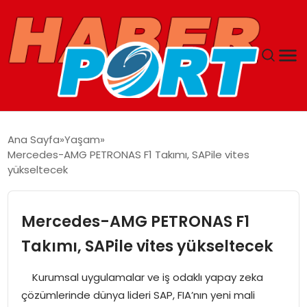
ANASAYFA
Ana Sayfa
Yaşam
Mercedes-AMG PETRONAS F1 Takımı, SAPile vites
GUNCEL
yükseltecek
YAŞAM
Mercedes-AMG PETRONAS F1
SAĞLIK
Takımı, SAPile vites yükseltecek
SPOR
Kurumsal uygulamalar ve iş odaklı yapay zeka
çözümlerinde dünya lideri SAP, FIA’nın yeni mali
MAGAZIN