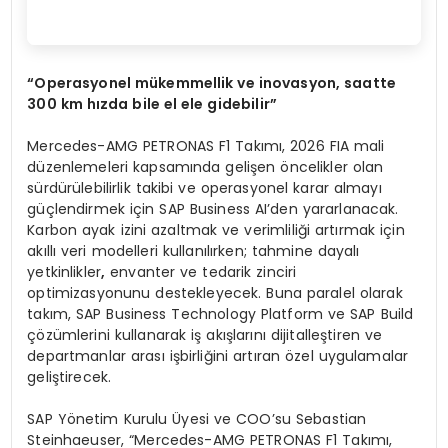
“
Operasyonel m
ü
kemmellik ve inovasyon, saatte
300 km h
ı
zda bile el ele gidebilir
”
Mercedes-AMG PETRONAS F1 Takımı, 2026 FIA mali
düzenlemeleri kapsamında gelişen öncelikler olan
sürdürülebilirlik takibi ve operasyonel karar almayı
güçlendirmek için SAP Business AI’den yararlanacak.
Karbon ayak izini azaltmak ve verimliliği artırmak için
akıllı veri modelleri kullanılırken; tahmine dayalı
yetkinlikler
,
envanter ve tedarik zinciri
optimizasyonunu destekleyecek. Buna paralel olarak
takım, SAP Business Technology Platform ve SAP Build
çözümlerini kullanarak iş akışlarını dijitalleştiren ve
departmanlar arası işbirliğini artıran özel uygulamalar
geliştirecek.
SAP Yönetim Kurulu Üyesi ve COO’su Sebastian
Steinhaeuser, “Mercedes-AMG PETRONAS F1 Takımı,