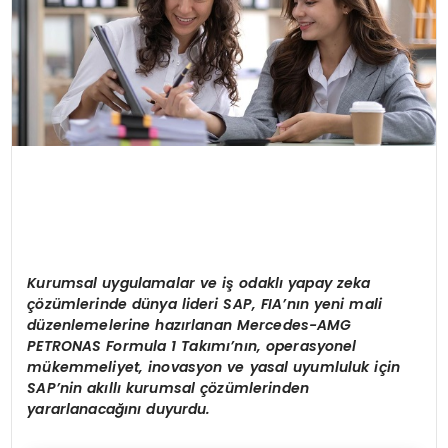
Kurumsal uygulamalar ve i
ş
odakl
ı
yapay zeka
çö
z
ü
mlerinde d
ü
nya lideri SAP, FIA
’
n
ı
n yeni mali
d
ü
zenlemelerine haz
ı
rlanan Mercedes-AMG
PETRONAS Formula 1 Tak
ı
m
ı’
n
ı
n, operasyonel
m
ü
kemmeliyet, inovasyon ve yasal uyumluluk i
ç
in
SAP
’
nin ak
ı
ll
ı
kurumsal
çö
z
ü
mlerinden
yararlanaca
ğı
n
ı
duyurdu.