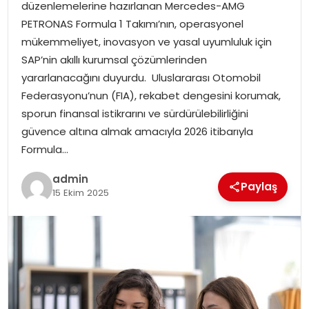
düzenlemelerine hazırlanan Mercedes-AMG
PETRONAS Formula 1 Takımı’nın, operasyonel
SPOR
mükemmeliyet, inovasyon ve yasal uyumluluk için
SAP’nin akıllı kurumsal çözümlerinden
EĞITIM
yararlanacağını duyurdu. Uluslararası Otomobil
Federasyonu’nun (FIA), rekabet dengesini korumak,
OTOMOBIL
sporun finansal istikrarını ve sürdürülebilirliğini
güvence altına almak amacıyla 2026 itibarıyla
TEKNOLOJI
Formula…
admin
EKONOMI
Paylaş
15 Ekim 2025