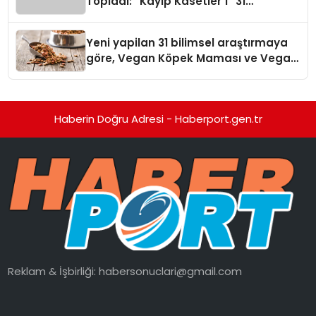
Topladı: “Kayıp Kasetler 1” 31
Temmuz’da Yayında
Yeni yapilan 31 bilimsel araştırmaya
göre, Vegan Köpek Maması ve Vegan
Kedi Mamasının İyi Sindirildiğini
Ortaya Koydu
Haberin Doğru Adresi - Haberport.gen.tr
Reklam & İşbirliği:
habersonuclari@gmail.com