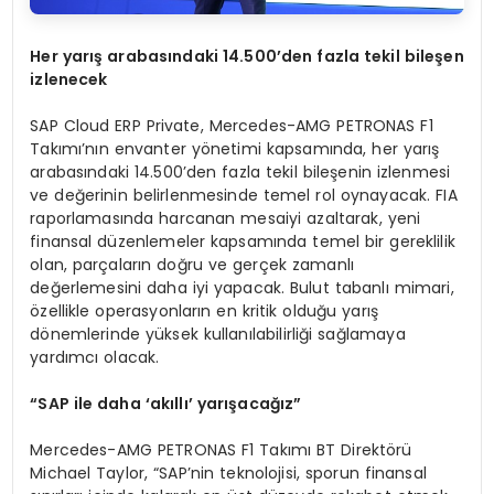
Her yar
ış
arabas
ı
ndaki 14.500
’
den fazla tekil bile
ş
en
izlenecek
SAP Cloud ERP Private, Mercedes-AMG PETRONAS F1
Takımı’nın envanter yönetimi kapsamında, her yarış
arabasındaki 14.500’den fazla tekil bileşenin izlenmesi
ve değerinin belirlenmesinde temel rol oynayacak. FIA
raporlamasında harcanan mesaiyi azaltarak, yeni
finansal düzenlemeler kapsamında temel bir gereklilik
olan, parçaların doğru ve gerçek zamanlı
değerlemesini daha iyi yapacak. Bulut tabanlı mimari,
özellikle operasyonların en kritik olduğu yarış
dönemlerinde yüksek kullanılabilirliği sağlamaya
yardımcı olacak.
“
SAP ile daha
‘
ak
ı
ll
ı’
yar
ış
aca
ğı
z
”
Mercedes-AMG PETRONAS F1 Takımı BT Direktörü
Michael Taylor, “SAP’nin teknolojisi, sporun finansal