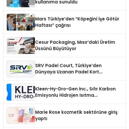
kullanıma sunuldu
Mars Türkiye’den “Köpeğini İşe Götür
Haftası” çağrısı
Cesur Packaging, Mısır’daki Üretim
Üssünü Büyütüyor
SRV Padel Court, Türkiye’den
Dünyaya Uzanan Padel Kort
Üretiminde Güvenin Adresi
Kleen-Hy-Dro-Gen Inc., Sıfır Karbon
Emisyonlu Hidrojen Isıtma
Teknolojisinde ISO ve TSSA
Düzenleyici Onaylarını Aldı
Marie Rose kozmetik sektörüne giriş
yaptı