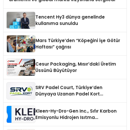
Tencent Hy3 dünya genelinde
kullanıma sunuldu
Mars Türkiye’den “Köpeğini İşe Götür
Haftası” çağrısı
Cesur Packaging, Mısır’daki Üretim
Üssünü Büyütüyor
SRV Padel Court, Türkiye’den
Dünyaya Uzanan Padel Kort
Üretiminde Güvenin Adresi
Kleen-Hy-Dro-Gen Inc., Sıfır Karbon
Emisyonlu Hidrojen Isıtma
Teknolojisinde ISO ve TSSA