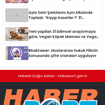
alışverişini bir araya getirmeyi
hedefliyor
Ayla Selvi Şarkılarını Aynı Albümde
Topladı: “Kayıp Kasetler 1” 31
Temmuz’da Yayında
Yeni yapilan 31 bilimsel araştırmaya
göre, Vegan Köpek Maması ve Vegan
Kedi Mamasının İyi Sindirildiğini
Ortaya Koydu
Bhaktawer: Uluslararası hukuk Filistin
konusunda çifte standart uyguluyor
Haberin Doğru Adresi - Haberport.gen.tr