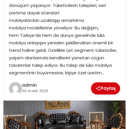
dönüşüm yaşanıyor. Tüketicilerin talepleri, seri
üretime dayalı standart
SPOR
mobilyalardan uzaklaşıp ısmarlama
mobilya modellerine yöneliyor. Bu değişim,
EĞITIM
hem Türkiye’de hem de dünya genelinde lüks
mobilya anlayışını yeniden şekillendiren önemli bir
OTOMOBIL
trend haline geldi. Özellikle üst segment tüketiciler,
yaşam alanlarında kendilerini yansıtan özgün
TEKNOLOJI
tasarımlar talep ediyor. Bu talep de lüks mobilya
segmentinin büyümesine, kişiye özel üretim…
EKONOMI
admin
Paylaş
09 Aralık 2025