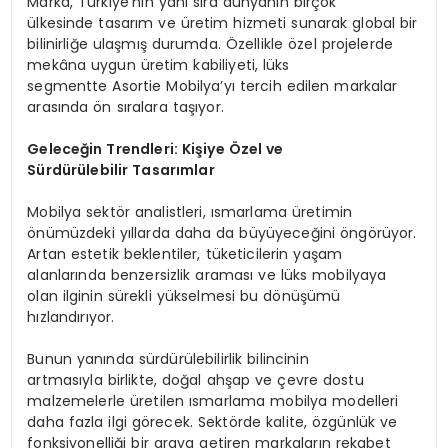
Marka, Türkiye’nin yanı sıra dünyanın birçok
ülkesinde tasarım ve üretim hizmeti sunarak global bir
bilinirliğe ulaşmış durumda. Özellikle özel projelerde
mekâna uygun üretim kabiliyeti, lüks
segmentte Asortie Mobilya’yı tercih edilen markalar
arasında ön sıralara taşıyor.
Geleceğin Trendleri: Kişiye Özel ve
Sürdürülebilir Tasarımlar
Mobilya sektör analistleri, ısmarlama üretimin
önümüzdeki yıllarda daha da büyüyeceğini öngörüyor.
Artan estetik beklentiler, tüketicilerin yaşam
alanlarında benzersizlik araması ve lüks mobilyaya
olan ilginin sürekli yükselmesi bu dönüşümü
hızlandırıyor.
Bunun yanında sürdürülebilirlik bilincinin
artmasıyla birlikte, doğal ahşap ve çevre dostu
malzemelerle üretilen ısmarlama mobilya modelleri
daha fazla ilgi görecek. Sektörde kalite, özgünlük ve
fonksiyonelliği bir araya getiren markaların rekabet