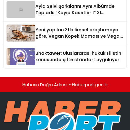
hedefliyor
Ayla Selvi Şarkılarını Aynı Albümde
Topladı: “Kayıp Kasetler 1” 31
Temmuz’da Yayında
Yeni yapilan 31 bilimsel araştırmaya
göre, Vegan Köpek Maması ve Vegan
Kedi Mamasının İyi Sindirildiğini
Ortaya Koydu
Bhaktawer: Uluslararası hukuk Filistin
konusunda çifte standart uyguluyor
Haberin Doğru Adresi - Haberport.gen.tr