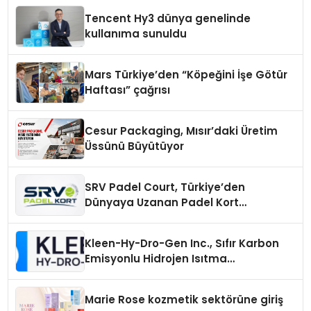
Tencent Hy3 dünya genelinde
kullanıma sunuldu
Mars Türkiye’den “Köpeğini İşe Götür
Haftası” çağrısı
Cesur Packaging, Mısır’daki Üretim
Üssünü Büyütüyor
SRV Padel Court, Türkiye’den
Dünyaya Uzanan Padel Kort
Üretiminde Güvenin Adresi
Kleen-Hy-Dro-Gen Inc., Sıfır Karbon
Emisyonlu Hidrojen Isıtma
Teknolojisinde ISO ve TSSA
Düzenleyici Onaylarını Aldı
Marie Rose kozmetik sektörüne giriş