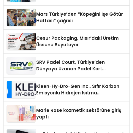
Mars Türkiye’den “Köpeğini İşe Götür
Haftası” çağrısı
Cesur Packaging, Mısır’daki Üretim
Üssünü Büyütüyor
SRV Padel Court, Türkiye’den
Dünyaya Uzanan Padel Kort
Üretiminde Güvenin Adresi
Kleen-Hy-Dro-Gen Inc., Sıfır Karbon
Emisyonlu Hidrojen Isıtma
Teknolojisinde ISO ve TSSA
Düzenleyici Onaylarını Aldı
Marie Rose kozmetik sektörüne giriş
yaptı