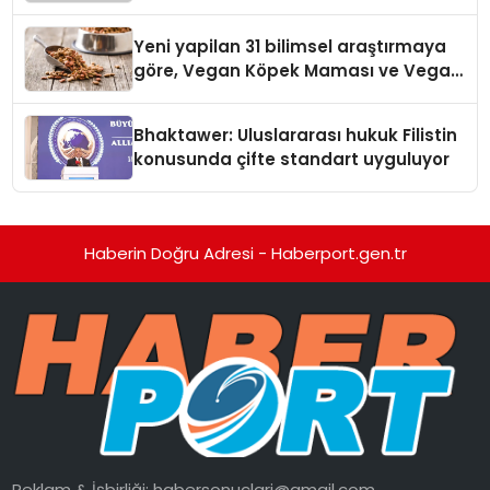
Temmuz’da Yayında
Yeni yapilan 31 bilimsel araştırmaya
göre, Vegan Köpek Maması ve Vegan
Kedi Mamasının İyi Sindirildiğini
Ortaya Koydu
Bhaktawer: Uluslararası hukuk Filistin
konusunda çifte standart uyguluyor
Haberin Doğru Adresi - Haberport.gen.tr
Reklam & İşbirliği:
habersonuclari@gmail.com