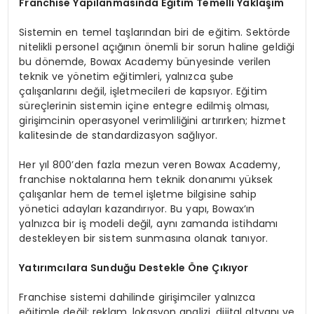
Franchise Yapılanmasında Eğitim Temelli Yaklaşım
Sistemin en temel taşlarından biri de eğitim. Sektörde
nitelikli personel açığının önemli bir sorun haline geldiği
bu dönemde, Bowax Academy bünyesinde verilen
teknik ve yönetim eğitimleri, yalnızca şube
çalışanlarını değil, işletmecileri de kapsıyor. Eğitim
süreçlerinin sistemin içine entegre edilmiş olması,
girişimcinin operasyonel verimliliğini artırırken; hizmet
kalitesinde de standardizasyon sağlıyor.
Her yıl 800’den fazla mezun veren Bowax Academy,
franchise noktalarına hem teknik donanımı yüksek
çalışanlar hem de temel işletme bilgisine sahip
yönetici adayları kazandırıyor. Bu yapı, Bowax’ın
yalnızca bir iş modeli değil, aynı zamanda istihdamı
destekleyen bir sistem sunmasına olanak tanıyor.
Yatırımcılara Sunduğu Destekle Öne Çıkıyor
Franchise sistemi dahilinde girişimciler yalnızca
eğitimle değil; reklam, lokasyon analizi, dijital altyapı ve