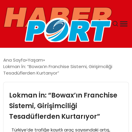
ANASAYFA
Ana Sayfa
Yaşam
Lokman İn: “Bowax’ın Franchise Sistemi, Girişimciliği
GUNCEL
Tesadüflerden Kurtarıyor”
YAŞAM
Lokman İn: “Bowax’ın Franchise
SAĞLIK
Sistemi, Girişimciliği
Tesadüflerden Kurtarıyor”
SPOR
Türkiye’de trafiğe kayıtlı araç sayısındaki artış,
MAGAZIN