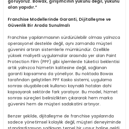
görüyoruz. Bowax, girişimcinin yükünü değil, yükünü
alan yapıdır.”
Franchise Modellerinde Garanti, Dijitalleşme ve
Güvenlik Bir Arada Sunulmalı
Franchise yapılanmasının sürdürülebilir olması yalnızca
operasyonel destekle değil, aynı zamanda müşteri
güvenini artıran sistemlerle mümkündür. Özellikle
yüksek maliyetli uygulamalar arasında yer alan Paint
Protection Film (PPF) gibi işlemlerde tüketici beklentisi
artık yalnızca hizmetin kalitesine değil, sağlanan
garanti kapsamına da yöneliyor. Bu noktada Bowax
tarafından geliştirilen PPF Kasko sistemi, uygulama
sonrası oluşabilecek kullanıcı kaynaklı hataları dahi
kapsayarak sektörde fark yaratıyor. Bu model, hizmet
sonrası süreçleri belirsizlikten çıkararak hem marka
güvenini hem de müşteri sadakatini artırıyor.
Benzer şekilde, dijitalleşme de franchise yapılarında
sadece yönetimsel kolaylık değil, müşteri deneyiminde
standardizasyon sağlayan temel bir unsur haline geldi.