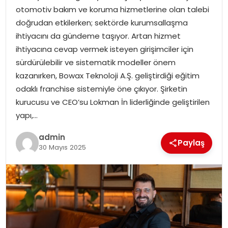
otomotiv bakım ve koruma hizmetlerine olan talebi
doğrudan etkilerken; sektörde kurumsallaşma
SPOR
ihtiyacını da gündeme taşıyor. Artan hizmet
ihtiyacına cevap vermek isteyen girişimciler için
EĞITIM
sürdürülebilir ve sistematik modeller önem
kazanırken, Bowax Teknoloji A.Ş. geliştirdiği eğitim
OTOMOBIL
odaklı franchise sistemiyle öne çıkıyor. Şirketin
kurucusu ve CEO’su Lokman İn liderliğinde geliştirilen
TEKNOLOJI
yapı,…
EKONOMI
admin
Paylaş
30 Mayıs 2025