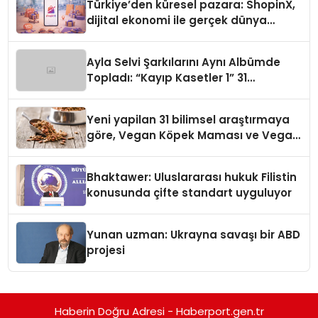
Türkiye’den küresel pazara: ShopinX,
dijital ekonomi ile gerçek dünya
alışverişini bir araya getirmeyi
hedefliyor
Ayla Selvi Şarkılarını Aynı Albümde
Topladı: “Kayıp Kasetler 1” 31
Temmuz’da Yayında
Yeni yapilan 31 bilimsel araştırmaya
göre, Vegan Köpek Maması ve Vegan
Kedi Mamasının İyi Sindirildiğini
Ortaya Koydu
Bhaktawer: Uluslararası hukuk Filistin
konusunda çifte standart uyguluyor
Yunan uzman: Ukrayna savaşı bir ABD
projesi
Haberin Doğru Adresi - Haberport.gen.tr