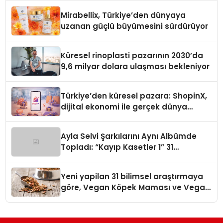
Mirabellix, Türkiye’den dünyaya
uzanan güçlü büyümesini sürdürüyor
Küresel rinoplasti pazarının 2030’da
9,6 milyar dolara ulaşması bekleniyor
Türkiye’den küresel pazara: ShopinX,
dijital ekonomi ile gerçek dünya
alışverişini bir araya getirmeyi
hedefliyor
Ayla Selvi Şarkılarını Aynı Albümde
Topladı: “Kayıp Kasetler 1” 31
Temmuz’da Yayında
Yeni yapilan 31 bilimsel araştırmaya
göre, Vegan Köpek Maması ve Vegan
Kedi Mamasının İyi Sindirildiğini
Ortaya Koydu