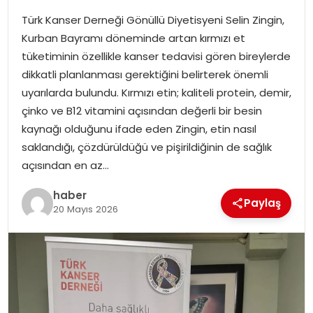
Türk Kanser Derneği Gönüllü Diyetisyeni Selin Zingin,
SPOR
Kurban Bayramı döneminde artan kırmızı et
tüketiminin özellikle kanser tedavisi gören bireylerde
EĞITIM
dikkatli planlanması gerektiğini belirterek önemli
uyarılarda bulundu. Kırmızı etin; kaliteli protein, demir,
OTOMOBIL
çinko ve B12 vitamini açısından değerli bir besin
kaynağı olduğunu ifade eden Zingin, etin nasıl
TEKNOLOJI
saklandığı, çözdürüldüğü ve pişirildiğinin de sağlık
açısından en az…
EKONOMI
haber
Paylaş
20 Mayıs 2026