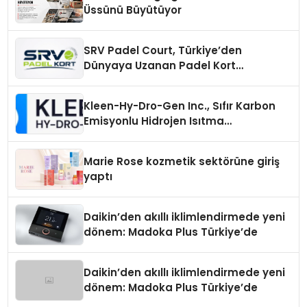
Üssünü Büyütüyor
SRV Padel Court, Türkiye’den
Dünyaya Uzanan Padel Kort
Üretiminde Güvenin Adresi
Kleen-Hy-Dro-Gen Inc., Sıfır Karbon
Emisyonlu Hidrojen Isıtma
Teknolojisinde ISO ve TSSA
Düzenleyici Onaylarını Aldı
Marie Rose kozmetik sektörüne giriş
yaptı
Daikin’den akıllı iklimlendirmede yeni
dönem: Madoka Plus Türkiye’de
Daikin’den akıllı iklimlendirmede yeni
dönem: Madoka Plus Türkiye’de