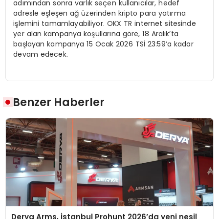
adımından sonra varlık seçen kullanıcılar, hedef
adresle eşleşen ağ üzerinden kripto para yatırma
işlemini tamamlayabiliyor. OKX TR internet sitesinde
yer alan kampanya koşullarına göre, 18 Aralık’ta
başlayan kampanya 15 Ocak 2026 TSİ 23:59’a kadar
devam edecek.
Benzer Haberler
Derya Arms, İstanbul Prohunt 2026’da yeni nesil