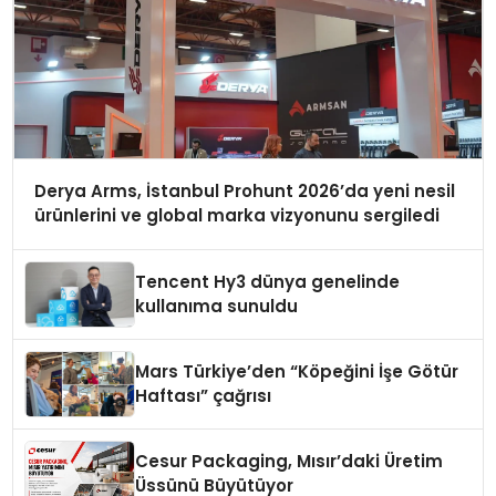
Derya Arms, İstanbul Prohunt 2026’da yeni nesil
ürünlerini ve global marka vizyonunu sergiledi
Tencent Hy3 dünya genelinde
kullanıma sunuldu
Mars Türkiye’den “Köpeğini İşe Götür
Haftası” çağrısı
Cesur Packaging, Mısır’daki Üretim
Üssünü Büyütüyor