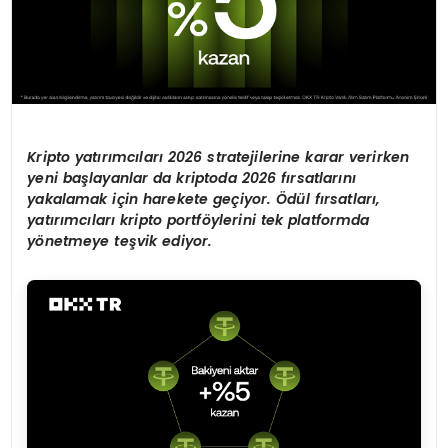
Kripto yatırımcıları 2026 stratejilerine karar verirken
yeni başlayanlar da kriptoda 2026 fırsatlarını
yakalamak için harekete geçiyor. Ödül fırsatları,
yatırımcıları kripto portf
öylerini tek platformda
y
önetmeye teşvik ediyor.