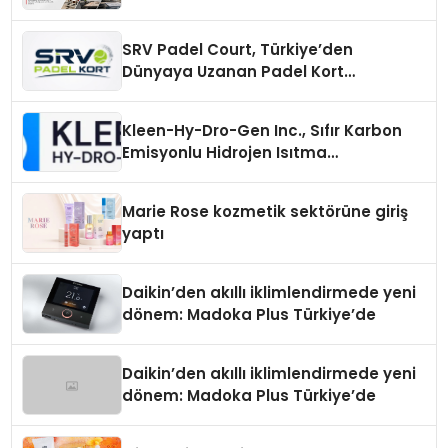
SRV Padel Court, Türkiye’den
Dünyaya Uzanan Padel Kort
Üretiminde Güvenin Adresi
Kleen-Hy-Dro-Gen Inc., Sıfır Karbon
Emisyonlu Hidrojen Isıtma
Teknolojisinde ISO ve TSSA
Düzenleyici Onaylarını Aldı
Marie Rose kozmetik sektörüne giriş
yaptı
Daikin’den akıllı iklimlendirmede yeni
dönem: Madoka Plus Türkiye’de
Daikin’den akıllı iklimlendirmede yeni
dönem: Madoka Plus Türkiye’de