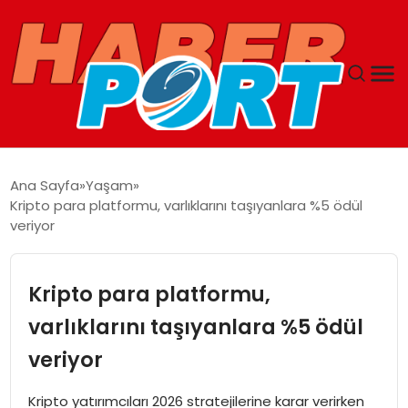
ANASAYFA
Ana Sayfa
Yaşam
Kripto para platformu, varlıklarını taşıyanlara %5 ödül
GUNCEL
veriyor
YAŞAM
Kripto para platformu,
SAĞLIK
varlıklarını taşıyanlara %5 ödül
veriyor
SPOR
Kripto yatırımcıları 2026 stratejilerine karar verirken
MAGAZIN