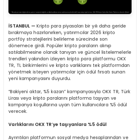
İSTANBUL
—
Kripto para piyasaları bir yılı daha geride
bırakmaya hazırlanırken, yatırımcılar 2026 kripto
portföy stratejilerini belirleme sürecinde son
dönemece girdi. Popüler kripto paraların alınıp
satılabilmesine olanak tanıyan ve güncel listelemelerle
trendleri yakından izleyen kripto para platformu OKX
TR, TL birikimlerini ve kripto varlıklarını tek platformdan
yönetmek isteyen yatırımcılar için ödül fırsatı sunan
yeni kampanyasını duyurdu.
“Bakiyeni aktar, %5 kazan” kampanyasıyla OKX TR, Türk
Lirası veya kripto paralarını platforma taşıyan ve
kampanya koşullarına uyan tüm kullanıcılara %5 ödül
verecek.
Varlıklarını
OKX TR
’
ye taşıyanlara %5
ö
dül
Ayrıntıları platformun sosyal medya hesaplarından ve