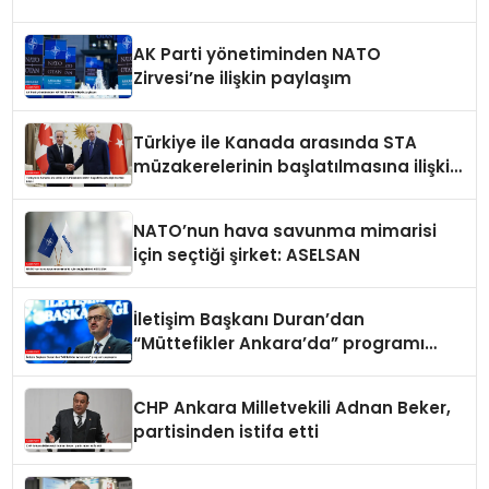
AK Parti yönetiminden NATO
Zirvesi’ne ilişkin paylaşım
Türkiye ile Kanada arasında STA
müzakerelerinin başlatılmasına ilişkin
ortak bildiri
NATO’nun hava savunma mimarisi
için seçtiği şirket: ASELSAN
İletişim Başkanı Duran’dan
“Müttefikler Ankara’da” programı
paylaşımı
CHP Ankara Milletvekili Adnan Beker,
partisinden istifa etti