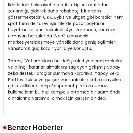
liderlerinin hakimiyetinin atik rakipler tarafından
zorlandığı, giderek daha rekabetçi bir ortam
göstermektedir. OKX, Bybit ve Bitget gibi borsalar hem
spot hem de türev işlemlerde pazar paylarını
büyütme fırsatını yakaladı. Aynı zamanda, merkezi
olmayan borsalar da Web3 alanındaki
merkeziyetsizleşmeye yönelik daha geniş eğilimleri
yansıtarak güç kazanıyor” diye konuştu.
Torres, “Yatırımcıların bu değişimleri yönlendirmelerini
ve bilinçli kararlar almalarını sağlayan gelişmiş yapay
zeka destekli araçlar sunmaya kararlıyız. Yapay Zeka
Portföy Takibi ve gerçek zamanlı alım satım sinyalleri
gibi özelliklere sahip Scopechat platformumuz,
kullanıcıların bu hızlı tempolu ortamda bir adım önde
olmalarına yardımcı olmak için geliştirildi” dedi.
Benzer Haberler