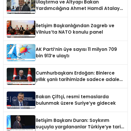
Ulaştırma ve Altyapı Bakan
Yardımcılığına Ahmet Hamdi Atalay
atandı
İletişim Başkanlığından Zagreb ve
Vilnius’ta NATO konulu panel
AK Parti’nin üye sayısı 11 milyon 709
bin 913’e ulaştı
Cumhurbaşkanı Erdoğan: Binlerce
yıllık şanlı tarihimizde sadece adalet
ve merhamet vardır
Bakan Çiftçi, resmi temaslarda
bulunmak üzere Suriye’ye gidecek
İletişim Başkanı Duran: Soykırım
suçuyla yargılananlar Türkiye’ye tarih