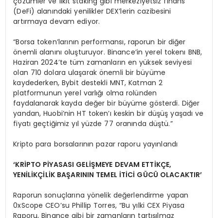
çözümler ve likit staking gibi merkeziyetsiz finans
(DeFi) alanındaki yenilikler DEX’lerin cazibesini
artırmaya devam ediyor.
“Borsa token’larının performansı, raporun bir diğer
önemli alanını oluşturuyor. Binance’in yerel tokenı BNB,
Haziran 2024’te tüm zamanların en yüksek seviyesi
olan 710 dolara ulaşarak önemli bir büyüme
kaydederken, Bybit destekli MNT, Katman 2
platformunun yerel varlığı olma rolünden
faydalanarak kayda değer bir büyüme gösterdi. Diğer
yandan, Huobi’nin HT token’ı keskin bir düşüş yaşadı ve
fiyatı geçtiğimiz yıl yüzde 77 oranında düştü.”
Kripto para borsalarının pazar raporu yayınlandı
‘KRİPTO PİYASASI GELİŞMEYE DEVAM ETTİKÇE,
YENİLİKÇİLİK BAŞARININ TEMEL İTİCİ GÜCÜ OLACAKTIR’
Raporun sonuçlarına yönelik değerlendirme yapan
0xScope CEO’su Phillip Torres, “Bu yılki CEX Piyasa
Raporu, Binance gibi bir zamanların tartışılmaz