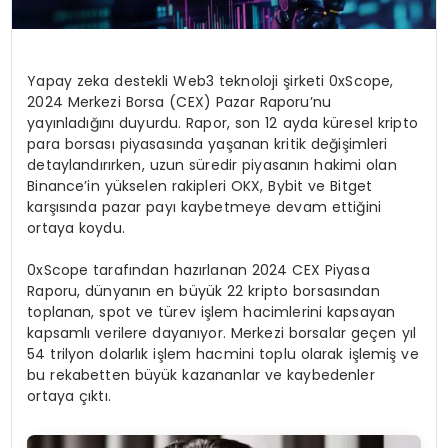
Yapay zeka destekli Web3 teknoloji şirketi 0xScope,
2024 Merkezi Borsa (CEX) Pazar Raporu’nu
yayınladığını duyurdu. Rapor, son 12 ayda küresel kripto
para borsası piyasasında yaşanan kritik değişimleri
detaylandırırken, uzun süredir piyasanın hakimi olan
Binance’in yükselen rakipleri OKX, Bybit ve Bitget
karşısında pazar payı kaybetmeye devam ettiğini
ortaya koydu.
0xScope tarafından hazırlanan 2024 CEX Piyasa
Raporu, dünyanın en büyük 22 kripto borsasından
toplanan, spot ve türev işlem hacimlerini kapsayan
kapsamlı verilere dayanıyor. Merkezi borsalar geçen yıl
54 trilyon dolarlık işlem hacmini toplu olarak işlemiş ve
bu rekabetten büyük kazananlar ve kaybedenler
ortaya çıktı.