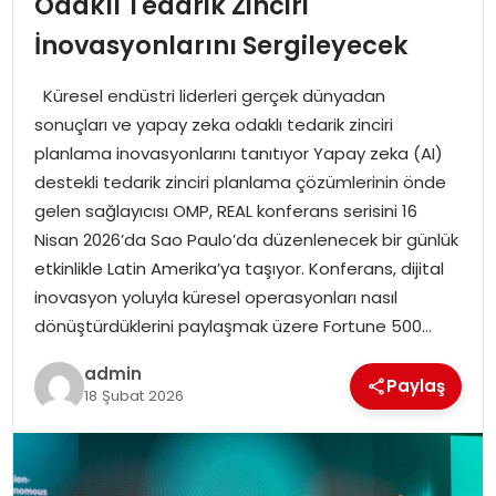
Odaklı Tedarik Zinciri
İnovasyonlarını Sergileyecek
SPOR
Küresel endüstri liderleri gerçek dünyadan
EĞITIM
sonuçları ve yapay zeka odaklı tedarik zinciri
planlama inovasyonlarını tanıtıyor Yapay zeka (AI)
OTOMOBIL
destekli tedarik zinciri planlama çözümlerinin önde
gelen sağlayıcısı OMP, REAL konferans serisini 16
TEKNOLOJI
Nisan 2026’da Sao Paulo’da düzenlenecek bir günlük
etkinlikle Latin Amerika’ya taşıyor. Konferans, dijital
EKONOMI
inovasyon yoluyla küresel operasyonları nasıl
dönüştürdüklerini paylaşmak üzere Fortune 500…
admin
Paylaş
18 Şubat 2026