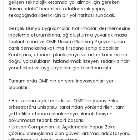
gelişen teknolojik ortamda yol almak için gereken
“insan odaklı” becerilere odaklanarak yapay
zekaçağında liderlik için bir yol haritası sunacak.
Gerçek Dünya Uygulamaları Katılımcılar; derinlemesine
inceleme oturumlarına, ağ oluşturma yuvarlak masa
toplantılarına ve OMP Unison Planning™ çözümünün
canlı demolarına katılma fırsatına sahip olacaklar.
Konferans, otonom planlamaya ve artan karar hızına
doğru yolculuklarını hızlandırmak isteyen tedarik zinciri
yöneticileri ve uygulayıcıları için tasarlanmıştır.
Tanıtımlarda OMP’nin en yeni inovasyonları yer
alacaktır:
• Her zaman açık temsilciler: OMP’nin yapay zeka
orkestratörü UnisonIQ, tarafından yönlendirilen, tam
şeffaflıkla otonom planlamaya olanak tanıyan
dokunmasız tedarik zinciri başarısı.
• Unison Companion ile Açıklanabilir Yapay Zeka:
Çözücü sonuçlarına olan güveni artırma, adaptasyonu
iyileştirme ve itimat inşa etme.