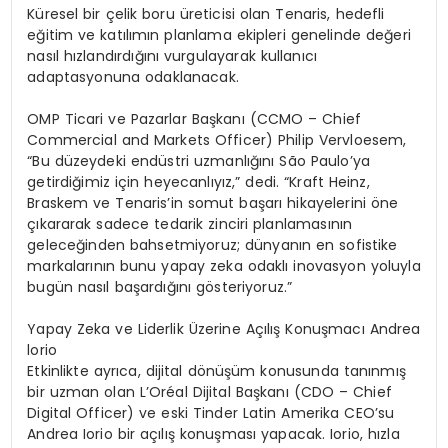
Küresel bir çelik boru üreticisi olan Tenaris, hedefli
eğitim ve katılımın planlama ekipleri genelinde değeri
nasıl hızlandırdığını vurgulayarak kullanıcı
adaptasyonuna odaklanacak.
OMP Ticari ve Pazarlar Başkanı (CCMO – Chief
Commercial and Markets Officer) Philip Vervloesem,
“Bu düzeydeki endüstri uzmanlığını São Paulo’ya
getirdiğimiz için heyecanlıyız,” dedi. “Kraft Heinz,
Braskem ve Tenaris’in somut başarı hikayelerini öne
çıkararak sadece tedarik zinciri planlamasının
geleceğinden bahsetmiyoruz; dünyanın en sofistike
markalarının bunu yapay zeka odaklı inovasyon yoluyla
bugün nasıl başardığını gösteriyoruz.”
Yapay Zeka ve Liderlik Üzerine Açılış Konuşmacı Andrea
lorio
Etkinlikte ayrıca, dijital dönüşüm konusunda tanınmış
bir uzman olan L’Oréal Dijital Başkanı (CDO – Chief
Digital Officer) ve eski Tinder Latin Amerika CEO’su
Andrea Iorio bir açılış konuşması yapacak. Iorio, hızla