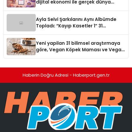
dijital ekonomi ile gerçek dünya
alışverişini bir araya getirmeyi
hedefliyor
Ayla Selvi Şarkılarını Aynı Albümde
Topladı: “Kayıp Kasetler 1” 31
Temmuz’da Yayında
Yeni yapilan 31 bilimsel araştırmaya
göre, Vegan Köpek Maması ve Vegan
Kedi Mamasının İyi Sindirildiğini
Ortaya Koydu
Haberin Doğru Adresi - Haberport.gen.tr