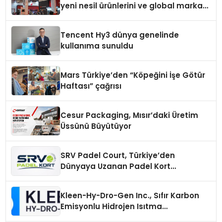
yeni nesil ürünlerini ve global marka
vizyonunu sergiledi
Tencent Hy3 dünya genelinde
kullanıma sunuldu
Mars Türkiye’den “Köpeğini İşe Götür
Haftası” çağrısı
Cesur Packaging, Mısır’daki Üretim
Üssünü Büyütüyor
SRV Padel Court, Türkiye’den
Dünyaya Uzanan Padel Kort
Üretiminde Güvenin Adresi
Kleen-Hy-Dro-Gen Inc., Sıfır Karbon
Emisyonlu Hidrojen Isıtma
Teknolojisinde ISO ve TSSA