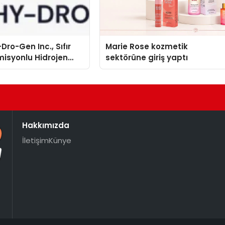
Dro-Gen Inc., Sıfır
Marie Rose kozmetik
isyonlu Hidrojen
sektörüne giriş yaptı
knolojisinde ISO ve
nleyici Onaylarını
Hakkımızda
İletişim
Künye