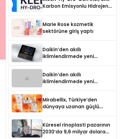
Karbon Emisyonlu Hidrojen
Isıtma Teknolojisinde ISO ve
TSSA Düzenleyici Onaylarını
Marie Rose kozmetik
Aldı
sektörüne giriş yaptı
Daikin’den akıllı
iklimlendirmede yeni
dönem: Madoka Plus
Türkiye’de
Daikin’den akıllı
iklimlendirmede yeni
dönem: Madoka Plus
Türkiye’de
Mirabellix, Türkiye’den
dünyaya uzanan güçlü
büyümesini sürdürüyor
Küresel rinoplasti pazarının
2030’da 9,6 milyar dolara
ulaşması bekleniyor