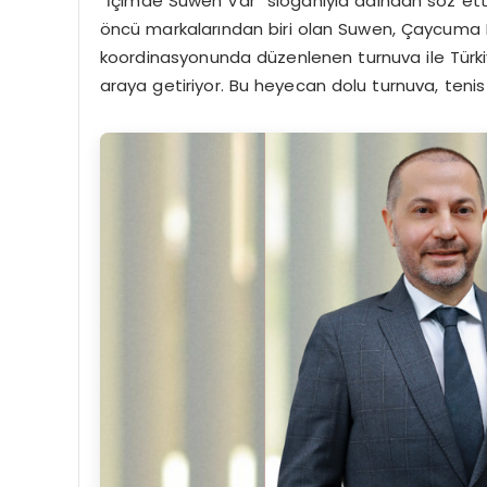
“İçimde Suwen Var” sloganıyla adından söz ettire
öncü markalarından biri olan Suwen, Çaycuma
koordinasyonunda düzenlenen turnuva ile Türkiy
araya getiriyor. Bu heyecan dolu turnuva, teni