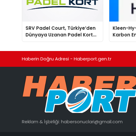
SRV Padel Court, Türkiye’den
Kleen-Hy-
Dünyaya Uzanan Padel Kort
Karbon Em
Üretiminde Güvenin Adresi
Isıtma Te
TSSA Düze
Aldı
Haberin Doğru Adresi - Haberport.gen.tr
Reklam & İşbirliği:
habersonuclari@gmail.com