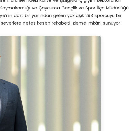
n, ürünlerindeki kalite ve şıklığıyla iç giyim sektörünün
 Kaymakamlığı ve Çaycuma Gençlik ve Spor İlçe Müdürlüğü
e’nin dört bir yanından gelen yaklaşık 293 sporcuyu bir
s severlere nefes kesen rekabeti izleme imkânı sunuyor.