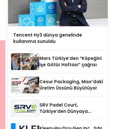
Tencent Hy3 dünya genelinde
kullanıma sunuldu
Mars Türkiye’den “Köpeğini
İşe Götür Haftası” çağrısı
Cesur Packaging, Mısır’daki
Üretim Üssünü Büyütüyor
SRV Padel Court,
Türkiye’den Dünyaya
Uzanan Padel Kort
Üretiminde Güvenin Adresi
Kleen-Hy-Dro-Gen Inc., Sıfır