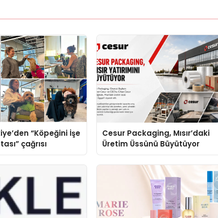
iye’den “Köpeğini İşe
Cesur Packaging, Mısır’daki
tası” çağrısı
Üretim Üssünü Büyütüyor