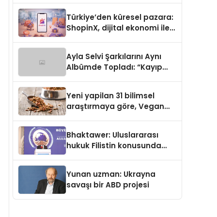
Türkiye’den küresel pazara:
ShopinX, dijital ekonomi ile
gerçek dünya alışverişini bir
araya getirmeyi hedefliyor
Ayla Selvi Şarkılarını Aynı
Albümde Topladı: “Kayıp
Kasetler 1” 31 Temmuz’da
Yayında
Yeni yapilan 31 bilimsel
araştırmaya göre, Vegan
Köpek Maması ve Vegan
Kedi Mamasının İyi
Bhaktawer: Uluslararası
Sindirildiğini Ortaya Koydu
hukuk Filistin konusunda
çifte standart uyguluyor
Yunan uzman: Ukrayna
savaşı bir ABD projesi