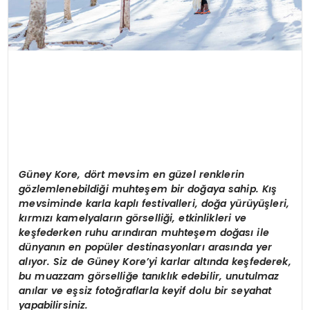
Gü
ney Kore, d
ö
rt mevsim en güzel renklerin
g
ö
zlemlenebildiği muhteşem bir doğaya sahip. Kış
mevsiminde karla kaplı festivalleri, doğ
a y
ürüyüşleri,
kırmızı kamelyaların g
ö
rselliği, etkinlikleri ve
keşfederken ruhu arındıran muhteş
em do
ğası ile
dünyanı
n en pop
üler destinasyonları arasında yer
alıyor. Siz de Güney Kore
’
yi karlar altında keşfederek,
bu muazzam g
ö
rselliğ
e tan
ıklık edebilir, unutulmaz
anılar ve eşsiz fotoğraflarla keyif dolu bir seyahat
yapabilirsiniz.