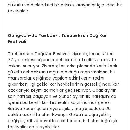
huzurlu ve dinlendirici bir etkinlik arayanlar için ideal bir
festivaldir.
Gangwon-do Taebaek : Taebaeksan Dağ
Kar
Festivali
Taebaeksan Dağı Kar Festivali, ziyaretçilerine 7’den
77’ye herkesi eğlendirecek bir dizi etkinlik ve aktivite
imkanı sunuyor. Ziyaretçiler, arka planında karla kaplı
güzel Taebaeksan Dağı’nın olduğu manzaraların, bu
manzaralar eşliğinde yapılan etkinliklerin tadını
çıkarırken, ilgi çekici kar heykellerinin görselliğinde, kar
kızaklarıyla keyifli zamanlar geçirebiliyor. Ocak ayının
son haftası başlayan ve Şubat ayının ilk haftasını da
içeren bu keyifli kar festivalini kaçırmamak gerek.
Buraya kadar gelen ziyaretçiler, araçla sadece 20
dakika uzaklıkta olan Hwangji Göleti’ne uğrayabilir,
değişik şekil ve boyutlardaki fenerlerin bulunduğu ışık
festivalini de izleyebilirler.