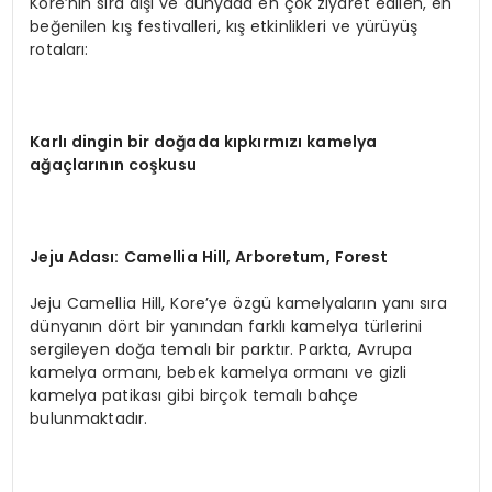
Kore’nin sıra dışı ve dünyada en çok ziyaret edilen, en
beğenilen kış festivalleri, kış etkinlikleri ve yürüyüş
rotaları:
Karlı dingin bir doğada kıpkırmızı kamelya
ağaçlarını
n co
şkusu
Jeju Adası
: Camellia Hill, Arboretum, Forest
Jeju Camellia Hill, Kore’ye özgü kamelyaların yanı sıra
dünyanın dört bir yanından farklı kamelya türlerini
sergileyen doğa temalı bir parktır. Parkta, Avrupa
kamelya ormanı, bebek kamelya ormanı ve gizli
kamelya patikası gibi birçok temalı bahçe
bulunmaktadır.