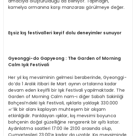
amacıyla oluşturulduğu da biliniyor. Tapınağın,
kamelya ormanına karşı manzarası görülmeye değer.
Eşsiz kış festivalleri keyif dolu deneyimler sunuyor
Gyeonggi-
do Gapyeong : The Garden of Morning
Calm I
şı
k Festivali
Her yıl kış mevsiminin gelmesi beraberinde, Gyeonggi-
do’da 1 Aralık itibari ile Mart ayının ortalarına kadar
devam eden keyifli bir Işık Festivali yapılmaktadır. The
Garden of Morning Calm nam-ı diğer Sabah Sakinliği
Bahçesi’ndeki Işık Festivali, ışıklarla yaklaşık 330.000
㎡’lik bir alanı kaplayan muhteşem bir akşam
etkinliğidir. Parıldayan ışıklar, kış mevsimi boyunca
bahçenin doğal güzelliğine rengarenk bir ışıltı katar.
Aydınlatma saatleri 17:00 ile 21:00 arasında olup,
Cumartesileri 23:00’e kadar da uzatılır. Kış mevsiminde