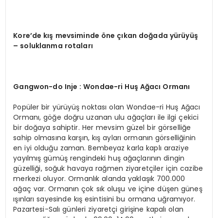
Kore
’
de kış mevsiminde
ö
ne çı
kan
doğ
ada
yürüyüş
– soluklanma rotaları
Gangwon
-do Inje : Wondae-ri Huş Ağacı Ormanı
Popüler bir yürüyüş noktası olan Wondae-ri Huş Ağacı
Ormanı, göğe doğru uzanan ulu ağaçları ile ilgi çekici
bir doğaya sahiptir. Her mevsim güzel bir görselliğe
sahip olmasına karşın, kış ayları ormanın görselliğinin
en iyi olduğu zaman. Bembeyaz karla kaplı araziye
yayılmış gümüş rengindeki huş ağaçlarının dingin
güzelliği, soğuk havaya rağmen ziyaretçiler için cazibe
merkezi oluyor. Ormanlık alanda yaklaşık 700.000
ağaç var. Ormanın çok sık oluşu ve içine düşen güneş
ışınları sayesinde kış esintisini bu ormana uğramıyor.
Pazartesi-Salı günleri ziyaretçi girişine kapalı olan