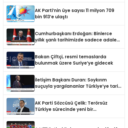
AK Parti’nin üye sayısı 11 milyon 709
bin 913’e ulaştı
Cumhurbaşkanı Erdoğan: Binlerce
yıllık şanlı tarihimizde sadece adalet
ve merhamet vardır
Bakan Çiftçi, resmi temaslarda
bulunmak üzere Suriye’ye gidecek
İletişim Başkanı Duran: Soykırım
suçuyla yargılananlar Türkiye’ye tarih
dersi veremez
AK Parti Sözcüsü Çelik: Terörsüz
Türkiye sürecinde yeni bir
aşamadayız