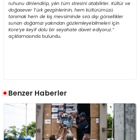
ruhunu dinlendirip, yılın tüm stresini atabilirler. Kültür ve
doğ
asever T
ürk gezginlerinin, hem kültürümüzü
tanımak hem de kış mevsiminde sı
ra d
ışı g
ö
rsellikler
sunan doğamızı yakından g
ö
zlemleyebilmeleri iç
in
Kore
’
ye keyif dolu bir seyahate davet ediyoruz.”
açıklamasında bulundu.
Benzer Haberler