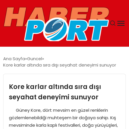
ANASAYFA
Ana Sayfa
Guncel
Kore karlar altında sıra dışı seyahat deneyimi sunuyor
GUNCEL
YAŞAM
Kore karlar altında sıra dışı
seyahat deneyimi sunuyor
SAĞLIK
Güney Kore, dört mevsim en güzel renklerin
SPOR
gözlemlenebildiği muhteşem bir doğaya sahip. Kış
mevsiminde karla kaplı festivalleri, doğa yürüyüşleri,
MAGAZIN