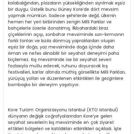
kalabalığından, plazaların yüksekliğinden sıyrılmak eşsiz
bir duygu. Üstelik bunu Güney Kore’de dört mevsim
yapmak mümkün. Sadece şehirlerde değil, ülkenin
hemen her yeri birbirinden zengin Milli Parklar ve
bahçelerle özenle donatılmış. İlkbahardaki kiraz
çiçeklerinin açışı, sonbahar mevsiminde sarı-kırmızının
farklı tonları ve kızıla dönmüş yapraklardan oluşan
eşsiz bir doğa, yaz mevsiminde doğa içinde daha
ılıman ve nefes alınabilir bir seyahat deneyimi paha
biçilemez. Kış mevsiminde ise bir seyahat severi
fazlasıyla mutlu edecek, ruhunu doyuracak kış
festivalleri, karlar altında müthiş görsellikte Milli Parkları,
yürüyüş yolları ve düzenlenen etkinlikleri ile gezginlere
bambaşka bir deneyim yaşatıyor.
Kore Turizm Organizasyonu Istanbul (KTO Istanbul)
dünyanın değişik coğrafyalarından Kore’ye gelen
seyahat severlerin kış mevsiminde en çok ziyaret
ettikleri bölgeleri ve katıldıkları etkinlikleri açıkladı. İşte