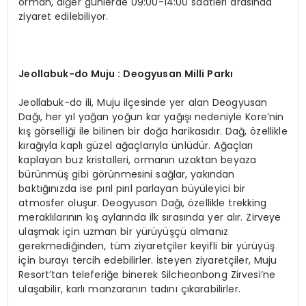
orman, diğer günlerde 09:00-14:00 saatleri arasında
ziyaret edilebiliyor.
Jeollabuk-do Muju : Deogyusan Milli Parkı
Jeollabuk-do ili, Muju ilçesinde yer alan Deogyusan
Dağı, her yıl yağan yoğun kar yağışı nedeniyle Kore’nin
kış görselliği ile bilinen bir doğa harikasıdır. Dağ, özellikle
kırağıyla kaplı güzel ağaçlarıyla ünlüdür. Ağaçları
kaplayan buz kristalleri, ormanın uzaktan beyaza
bürünmüş gibi görünmesini sağlar, yakından
baktığınızda ise pırıl pırıl parlayan büyüleyici bir
atmosfer oluşur. Deogyusan Dağı, özellikle trekking
meraklılarının kış aylarında ilk sırasında yer alır. Zirveye
ulaşmak için uzman bir yürüyüşçü olmanız
gerekmediğinden, tüm ziyaretçiler keyifli bir yürüyüş
için burayı tercih edebilirler. İsteyen ziyaretçiler, Muju
Resort’tan teleferiğe binerek Silcheonbong Zirvesi’ne
ulaşabilir, karlı manzaranın tadını çıkarabilirler.