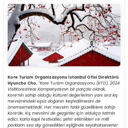
Kore Turizm Organizasyonu İstanbul Ofisi Direkt
ö
rü
Hyuncho Cho
,
“
Kore Turizm Organizasyonu (KTO), 2024
VisitKoreaYear Kampanyasının bir parçası olarak,
Kore
’
nin sahip olduğu kültü
rel de
ğerlerinin yanı sıra kış
mevsimindeki eşsiz doğanın keşfedilmesini de
ö
nemsemektedir. Her mevsim farklı güzelliklere sahip
Kore
’
de, Kış mevsimi de gezginler için oldukça tatmin
edici. Karla kaplı
festivaller,
şehir etkinlikleri ve milli
parkların sıra dışı g
ö
rsellikleri eşliğinde seyahatseverler