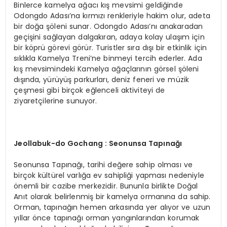
Binlerce kamelya ağacı kış mevsimi geldiğinde
Odongdo Adası’na kırmızı renkleriyle hakim olur, adeta
bir doğa şöleni sunar. Odongdo Adası’nı anakaradan
geçişini sağlayan dalgakıran, adaya kolay ulaşım için
bir köprü görevi görür. Turistler sıra dışı bir etkinlik için
sıklıkla Kamelya Treni’ne binmeyi tercih ederler. Ada
kış mevsimindeki Kamelya ağaçlarının görsel şöleni
dışında, yürüyüş parkurları, deniz feneri ve müzik
çeşmesi gibi birçok eğlenceli aktiviteyi de
ziyaretçilerine sunuyor.
Jeollabuk-do Gochang : Seonunsa Tap
ınağı
Seonunsa Tapınağı, tarihi değere sahip olması ve
birçok kültürel varlığa ev sahipliği yapması nedeniyle
önemli bir cazibe merkezidir. Bununla birlikte Doğal
Anıt olarak belirlenmiş bir kamelya ormanına da sahip.
Orman, tapınağın hemen arkasında yer alıyor ve uzun
yıllar önce tapınağı orman yangınlarından korumak