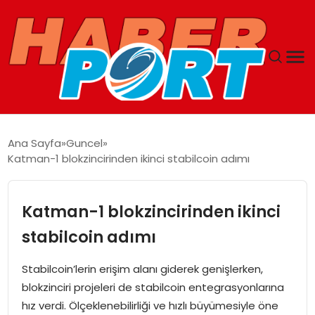
ANASAYFA
Ana Sayfa
Guncel
Katman-1 blokzincirinden ikinci stabilcoin adımı
GUNCEL
YAŞAM
Katman-1 blokzincirinden ikinci
stabilcoin adımı
SAĞLIK
Stabilcoin’lerin erişim alanı giderek genişlerken,
SPOR
blokzinciri projeleri de stabilcoin entegrasyonlarına
hız verdi. Ölçeklenebilirliği ve hızlı büyümesiyle öne
MAGAZIN