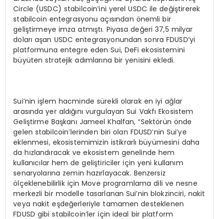
Circle (USDC) stabilcoin’ini yerel USDC ile değiştirerek
stabilcoin entegrasyonu açısından önemli bir
geliştirmeye imza atmıştı. Piyasa değeri 37,5 milyar
doları aşan USDC entegrasyonundan sonra FDUSD’yi
platformuna entegre eden Sui, DeFi ekosistemini
büyüten stratejik adımlarına bir yenisini ekledi.
Sui’nin işlem hacminde sürekli olarak en iyi ağlar
arasında yer aldığını vurgulayan Sui Vakfı Ekosistem
Geliştirme Başkanı Jameel Khalfan, “Sektörün önde
gelen stabilcoin’lerinden biri olan FDUSD’nin Sui’ye
eklenmesi, ekosistemimizin istikrarlı büyümesini daha
da hızlandıracak ve ekosistem genelinde hem
kullanıcılar hem de geliştiriciler için yeni kullanım
senaryolarına zemin hazırlayacak. Benzersiz
ölçeklenebilirlik için Move programlama dili ve nesne
merkezli bir modelle tasarlanan Sui’nin blokzinciri, nakit
veya nakit eşdeğerleriyle tamamen desteklenen
FDUSD gibi stabilcoin’ler için ideal bir platform