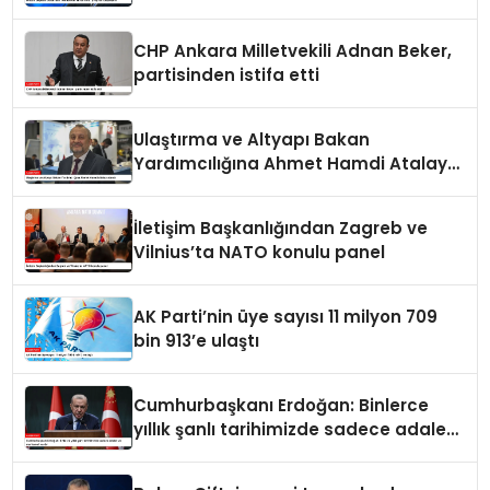
paylaşımı
CHP Ankara Milletvekili Adnan Beker,
partisinden istifa etti
Ulaştırma ve Altyapı Bakan
Yardımcılığına Ahmet Hamdi Atalay
atandı
İletişim Başkanlığından Zagreb ve
Vilnius’ta NATO konulu panel
AK Parti’nin üye sayısı 11 milyon 709
bin 913’e ulaştı
Cumhurbaşkanı Erdoğan: Binlerce
yıllık şanlı tarihimizde sadece adalet
ve merhamet vardır