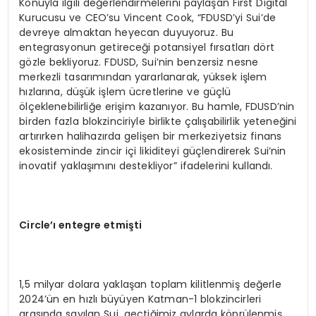
Konuyla ilgili değerlendirmelerini paylaşan First Digital
Kurucusu ve CEO’su Vincent Cook, “FDUSD’yi Sui’de
devreye almaktan heyecan duyuyoruz. Bu
entegrasyonun getireceği potansiyel fırsatları dört
gözle bekliyoruz. FDUSD, Sui’nin benzersiz nesne
merkezli tasarımından yararlanarak, yüksek işlem
hızlarına, düşük işlem ücretlerine ve güçlü
ölçeklenebilirliğe erişim kazanıyor. Bu hamle, FDUSD’nin
birden fazla blokzinciriyle birlikte çalışabilirlik yeteneğini
artırırken halihazırda gelişen bir merkeziyetsiz finans
ekosisteminde zincir içi likiditeyi güçlendirerek Sui’nin
inovatif yaklaşımını destekliyor” ifadelerini kullandı.
Circle
’ı entegre etmiş
ti
1,5 milyar dolara yaklaşan toplam kilitlenmiş değerle
2024’ün en hızlı büyüyen Katman-1 blokzincirleri
arasında sayılan Sui, geçtiğimiz aylarda köprülenmiş