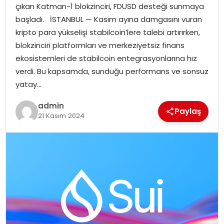
çıkan Katman-1 blokzinciri, FDUSD desteği sunmaya
başladı. İSTANBUL — Kasım ayına damgasını vuran
SPOR
kripto para yükselişi stabilcoin’lere talebi artırırken,
blokzinciri platformları ve merkeziyetsiz finans
EĞITIM
ekosistemleri de stabilcoin entegrasyonlarına hız
verdi. Bu kapsamda, sunduğu performans ve sonsuz
OTOMOBIL
yatay…
TEKNOLOJI
admin
Paylaş
21 Kasım 2024
EKONOMI