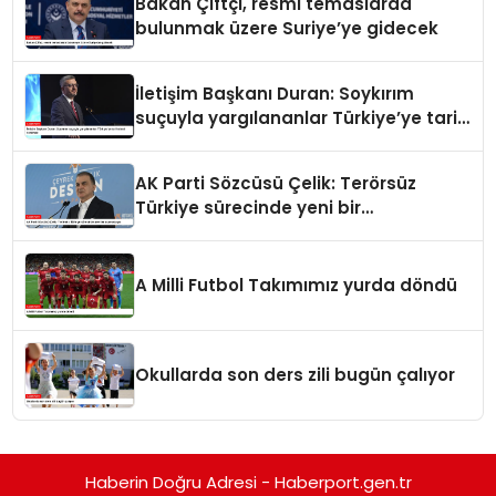
Bakan Çiftçi, resmi temaslarda
bulunmak üzere Suriye’ye gidecek
İletişim Başkanı Duran: Soykırım
suçuyla yargılananlar Türkiye’ye tarih
dersi veremez
AK Parti Sözcüsü Çelik: Terörsüz
Türkiye sürecinde yeni bir
aşamadayız
A Milli Futbol Takımımız yurda döndü
Okullarda son ders zili bugün çalıyor
Haberin Doğru Adresi - Haberport.gen.tr