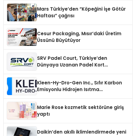
Mars Türkiye’den “Köpeğini İşe Götür
Haftası” çağrısı
Cesur Packaging, Mısır’daki Üretim
Üssünü Büyütüyor
SRV Padel Court, Türkiye’den
Dünyaya Uzanan Padel Kort
Üretiminde Güvenin Adresi
Kleen-Hy-Dro-Gen Inc., Sıfır Karbon
Emisyonlu Hidrojen Isıtma
Teknolojisinde ISO ve TSSA
Düzenleyici Onaylarını Aldı
Marie Rose kozmetik sektörüne giriş
yaptı
Daikin’den akıllı iklimlendirmede yeni