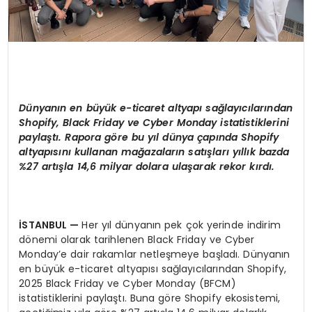
D
ü
nyan
ı
n en b
ü
y
ü
k e-ticaret altyap
ı
sa
ğlayı
c
ı
lar
ı
ndan
Shopify, Black Friday ve Cyber Monday istatistiklerini
payla
ş
t
ı
. Rapora g
ö
re bu y
ı
l d
ü
nya
ç
ap
ı
nda Shopify
altyap
ı
s
ı
n
ı
kullanan ma
ğ
azalar
ı
n sat
ış
lar
ı
y
ı
ll
ı
k bazda
%27 art
ış
la 14,6 milyar dolara ula
ş
arak rekor k
ı
rd
ı
.
İ
STANBUL
—
Her yıl dünyanın pek çok yerinde indirim
dönemi olarak tarihlenen Black Friday ve Cyber
Monday’e dair rakamlar netleşmeye başladı. Dünyanın
en büyük e-ticaret altyapısı sağlayıcılarından Shopify,
2025 Black Friday ve Cyber Monday (BFCM)
istatistiklerini paylaştı. Buna göre Shopify ekosistemi,