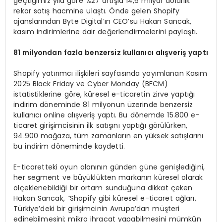
geçtiğimiz yıla göre %27 artışla 14,6 milyar dolarlık
rekor satış hacmine ulaştı. Önde gelen Shopify
ajanslarından Byte Digital’ın CEO’su Hakan Sancak,
kasım indirimlerine dair değerlendirmelerini paylaştı.
81 milyondan fazla benzersiz kullan
ı
c
ı
al
ış
veri
ş
yapt
ı
Shopify yatırımcı ilişkileri sayfasında yayımlanan Kasım
2025 Black Friday ve Cyber Monday (BFCM)
istatistiklerine göre, küresel e-ticaretin zirve yaptığı
indirim döneminde 81 milyonun üzerinde benzersiz
kullanıcı online alışveriş yaptı. Bu dönemde 15.800 e-
ticaret girişimcisinin ilk satışını yaptığı görülürken,
94.900 mağaza, tüm zamanların en yüksek satışlarını
bu indirim döneminde kaydetti.
E-ticaretteki oyun alanının günden güne genişlediğini,
her segment ve büyüklükten markanın küresel olarak
ölçeklenebildiği bir ortam sunduğuna dikkat çeken
Hakan Sancak, “Shopify gibi küresel e-ticaret ağları,
Türkiye’deki bir girişimcinin Avrupa’dan müşteri
edinebilmesini; mikro ihracat yapabilmesini mümkün