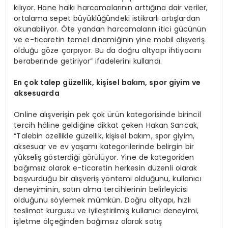
kılıyor. Hane halkı harcamalarının arttığına dair veriler,
ortalama sepet büyüklüğündeki istikrarlı artışlardan
okunabiliyor. Öte yandan harcamaların itici gücünün
ve e-ticaretin temel dinamiğinin yine mobil alışveriş
olduğu göze çarpıyor. Bu da doğru altyapı ihtiyacını
beraberinde getiriyor” ifadelerini kullandı.
En
ç
ok talep g
ü
zellik, ki
ş
isel bak
ı
m, spor giyim ve
aksesuarda
Online alışverişin pek çok ürün kategorisinde birincil
tercih hâline geldiğine dikkat çeken Hakan Sancak,
“Talebin özellikle güzellik, kişisel bakım, spor giyim,
aksesuar ve ev yaşamı kategorilerinde belirgin bir
yükseliş gösterdiği görülüyor. Yine de kategoriden
bağımsız olarak e-ticaretin herkesin düzenli olarak
başvurduğu bir alışveriş yöntemi olduğunu, kullanıcı
deneyiminin, satın alma tercihlerinin belirleyicisi
olduğunu söylemek mümkün. Doğru altyapı, hızlı
teslimat kurgusu ve iyileştirilmiş kullanıcı deneyimi,
işletme ölçeğinden bağımsız olarak satış