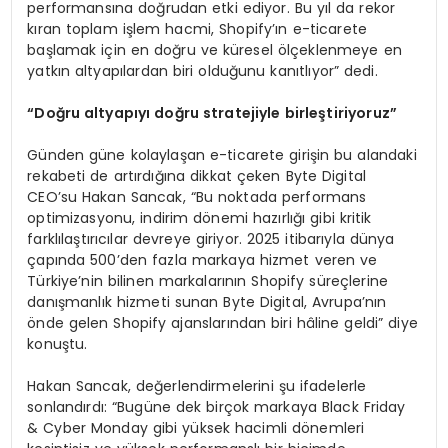
performansına doğrudan etki ediyor. Bu yıl da rekor
kıran toplam işlem hacmi, Shopify’ın e-ticarete
başlamak için en doğru ve küresel ölçeklenmeye en
yatkın altyapılardan biri olduğunu kanıtlıyor” dedi.
“
Do
ğ
ru altyap
ı
y
ı
do
ğ
ru stratejiyle birle
ş
tiriyoruz
”
Günden güne kolaylaşan e-ticarete girişin bu alandaki
rekabeti de artırdığına dikkat çeken Byte Digital
CEO’su Hakan Sancak, “Bu noktada performans
optimizasyonu, indirim dönemi hazırlığı gibi kritik
farklılaştırıcılar devreye giriyor. 2025 itibarıyla dünya
çapında 500’den fazla markaya hizmet veren ve
Türkiye’nin bilinen markalarının Shopify süreçlerine
danışmanlık hizmeti sunan Byte Digital, Avrupa’nın
önde gelen Shopify ajanslarından biri hâline geldi” diye
konuştu.
Hakan Sancak, değerlendirmelerini şu ifadelerle
sonlandırdı: “Bugüne dek birçok markaya Black Friday
& Cyber Monday gibi yüksek hacimli dönemleri