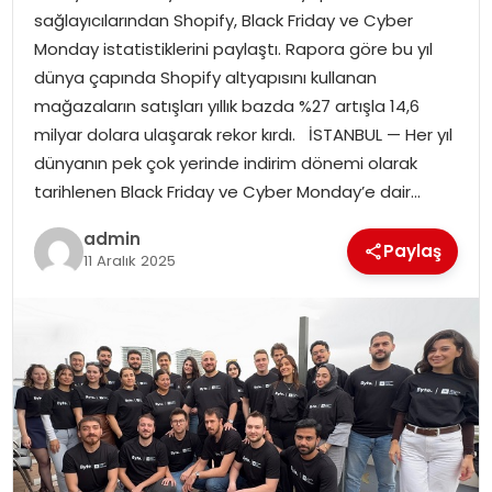
sağlayıcılarından Shopify, Black Friday ve Cyber
Monday istatistiklerini paylaştı. Rapora göre bu yıl
SPOR
dünya çapında Shopify altyapısını kullanan
mağazaların satışları yıllık bazda %27 artışla 14,6
EĞITIM
milyar dolara ulaşarak rekor kırdı. İSTANBUL — Her yıl
dünyanın pek çok yerinde indirim dönemi olarak
OTOMOBIL
tarihlenen Black Friday ve Cyber Monday’e dair…
TEKNOLOJI
admin
Paylaş
11 Aralık 2025
EKONOMI