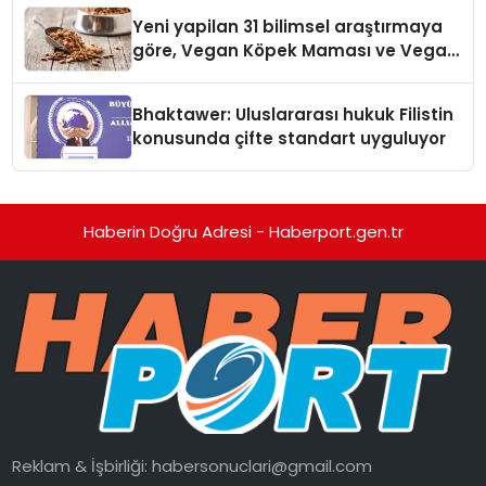
Yeni yapilan 31 bilimsel araştırmaya
göre, Vegan Köpek Maması ve Vegan
Kedi Mamasının İyi Sindirildiğini
Ortaya Koydu
Bhaktawer: Uluslararası hukuk Filistin
konusunda çifte standart uyguluyor
Haberin Doğru Adresi - Haberport.gen.tr
Reklam & İşbirliği:
habersonuclari@gmail.com